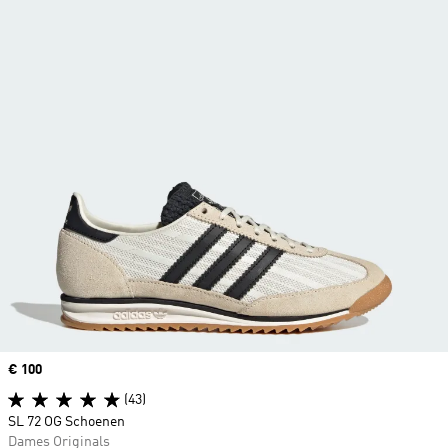
Price
€ 100
(43)
SL 72 OG Schoenen
Dames Originals