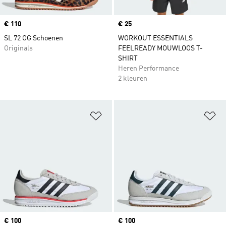
Price
€ 110
Price
€ 25
SL 72 OG Schoenen
WORKOUT ESSENTIALS
Originals
FEELREADY MOUWLOOS T-
SHIRT
Heren Performance
2 kleuren
Op verlanglijst zetten
Op
Price
€ 100
Price
€ 100