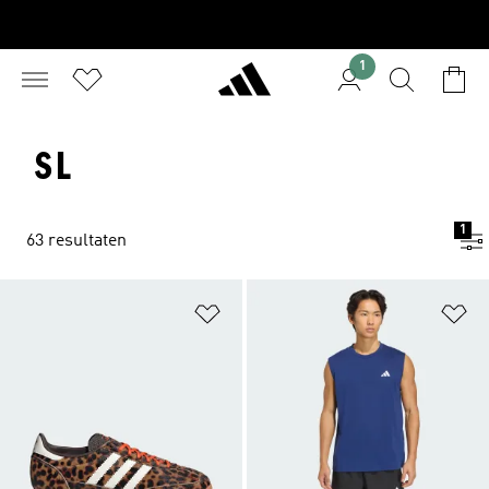
1
SL
1
63 resultaten
Op verlanglijst zetten
Op