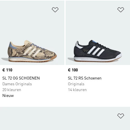
Op verlanglijst zetten
Op
Price
€ 110
Price
€ 100
SL 72 OG SCHOENEN
SL 72 RS Schoenen
Dames Originals
Originals
20 kleuren
14 kleuren
Nieuw
Op