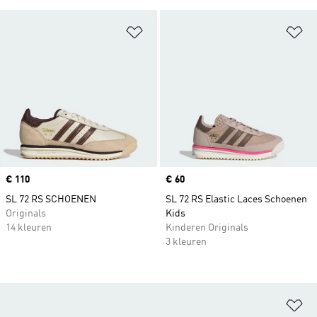
Op verlanglijst zetten
Op
Price
€ 110
Price
€ 60
SL 72 RS SCHOENEN
SL 72 RS Elastic Laces Schoenen
Originals
Kids
14 kleuren
Kinderen Originals
3 kleuren
Op