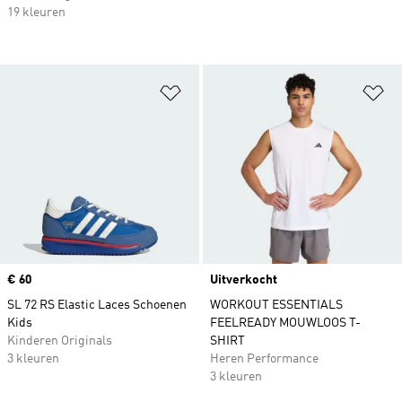
19 kleuren
Op verlanglijst zetten
Op
Price
€ 60
Uitverkocht
SL 72 RS Elastic Laces Schoenen
WORKOUT ESSENTIALS
Kids
FEELREADY MOUWLOOS T-
Kinderen Originals
SHIRT
3 kleuren
Heren Performance
3 kleuren