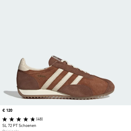
Price
€ 120
(48)
SL 72 PT Schoenen