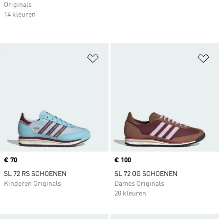
Originals
14 kleuren
Op verlanglijst zetten
Op
Price
€ 70
Price
€ 100
SL 72 RS SCHOENEN
SL 72 OG SCHOENEN
Kinderen Originals
Dames Originals
20 kleuren