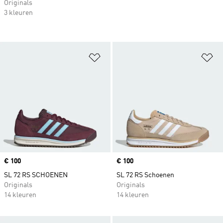
Originals
3 kleuren
Op verlanglijst zetten
Op
Price
€ 100
Price
€ 100
SL 72 RS SCHOENEN
SL 72 RS Schoenen
Originals
Originals
14 kleuren
14 kleuren