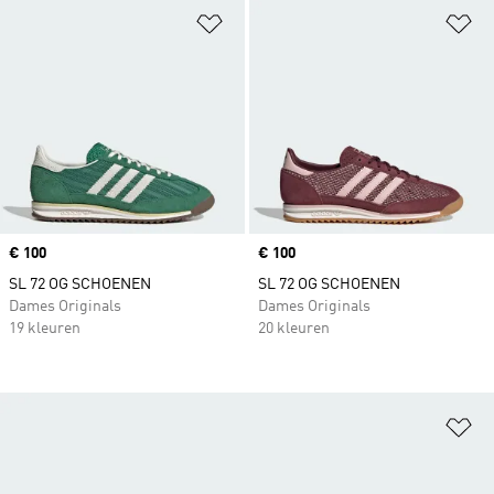
Op verlanglijst zetten
Op
Price
€ 100
Price
€ 100
SL 72 OG SCHOENEN
SL 72 OG SCHOENEN
Dames Originals
Dames Originals
19 kleuren
20 kleuren
Op