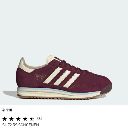
Price
€ 110
(36)
SL 72 RS SCHOENEN