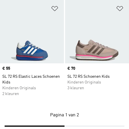
Op verlanglijst zetten
Op
Price
€ 55
Price
€ 70
SL 72 RS Elastic Laces Schoenen
SL 72 RS Schoenen Kids
Kids
Kinderen Originals
Kinderen Originals
3 kleuren
2 kleuren
Pagina 1 van 2