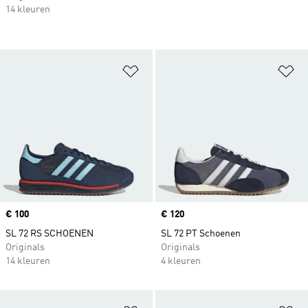
14 kleuren
Op verlanglijst zetten
Op
Price
€ 100
Price
€ 120
SL 72 RS SCHOENEN
SL 72 PT Schoenen
Originals
Originals
14 kleuren
4 kleuren