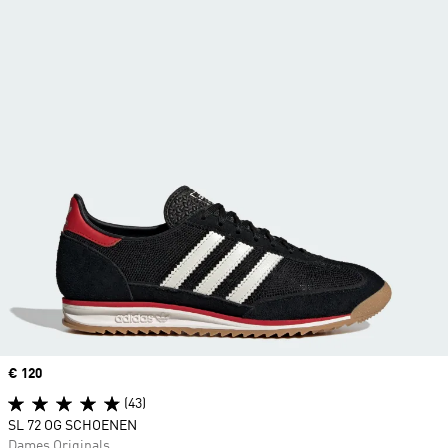
Price
€ 120
(43)
SL 72 OG SCHOENEN
Dames Originals