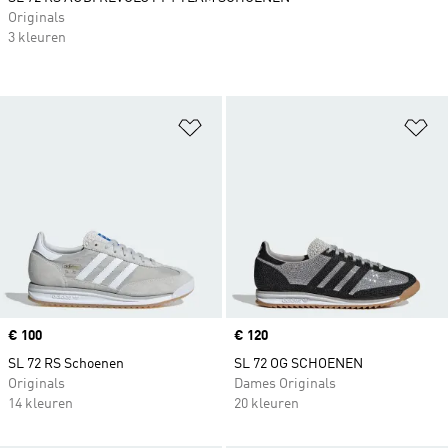
Originals
3 kleuren
Op verlanglijst zetten
Op
Price
€ 100
Price
€ 120
SL 72 RS Schoenen
SL 72 OG SCHOENEN
Originals
Dames Originals
14 kleuren
20 kleuren