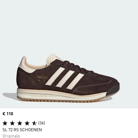
Price
€ 110
(36)
SL 72 RS SCHOENEN
Originals