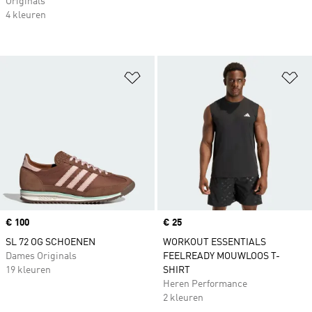
Originals
4 kleuren
Op verlanglijst zetten
Op
Price
€ 100
Price
€ 25
SL 72 OG SCHOENEN
WORKOUT ESSENTIALS
Dames Originals
FEELREADY MOUWLOOS T-
19 kleuren
SHIRT
Heren Performance
2 kleuren