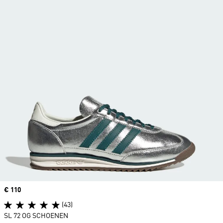
Price
€ 110
(43)
SL 72 OG SCHOENEN