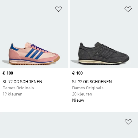
Op verlanglijst zetten
Op
Price
€ 100
Price
€ 100
SL 72 OG SCHOENEN
SL 72 OG SCHOENEN
Dames Originals
Dames Originals
19 kleuren
20 kleuren
Nieuw
Op