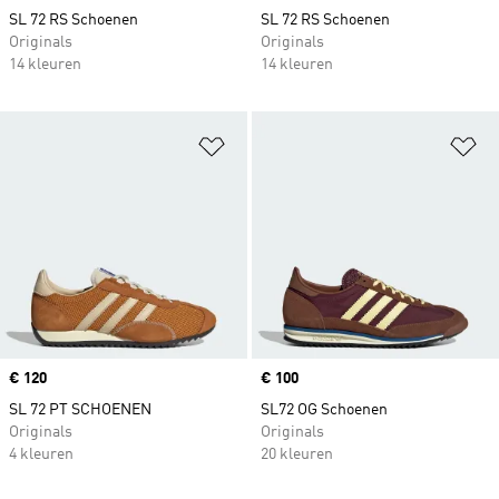
SL 72 RS Schoenen
SL 72 RS Schoenen
Originals
Originals
14 kleuren
14 kleuren
Op verlanglijst zetten
Op
Price
€ 120
Price
€ 100
SL 72 PT SCHOENEN
SL72 OG Schoenen
Originals
Originals
4 kleuren
20 kleuren