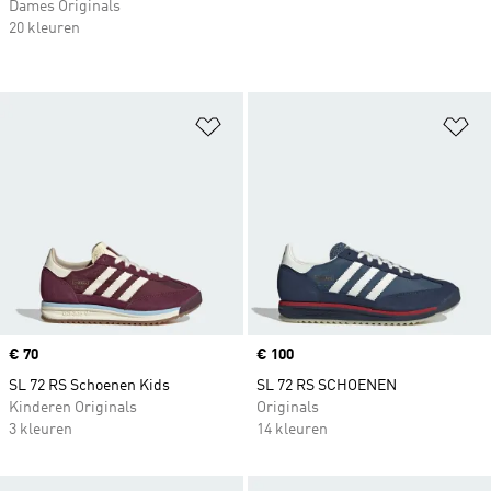
Dames Originals
20 kleuren
Op verlanglijst zetten
Op
Price
€ 70
Price
€ 100
SL 72 RS Schoenen Kids
SL 72 RS SCHOENEN
Kinderen Originals
Originals
3 kleuren
14 kleuren