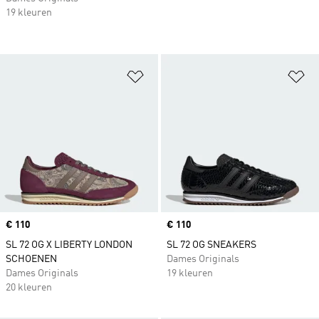
19 kleuren
Op verlanglijst zetten
Op
Price
€ 110
Price
€ 110
SL 72 OG X LIBERTY LONDON
SL 72 OG SNEAKERS
SCHOENEN
Dames Originals
Dames Originals
19 kleuren
20 kleuren