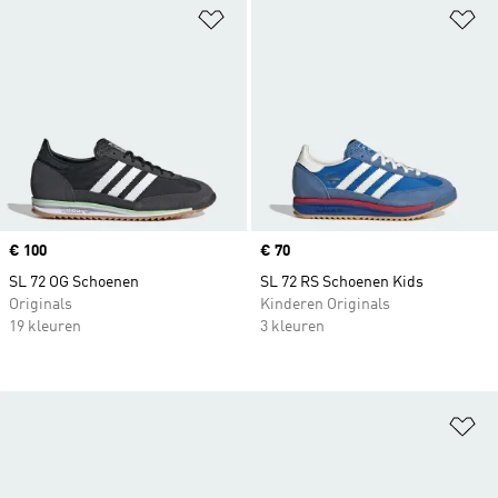
Op verlanglijst zetten
Op
Price
€ 100
Price
€ 70
SL 72 OG Schoenen
SL 72 RS Schoenen Kids
Originals
Kinderen Originals
19 kleuren
3 kleuren
Op