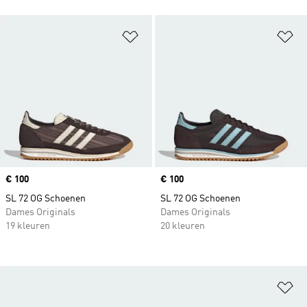
Op verlanglijst zetten
Op
Price
€ 100
Price
€ 100
SL 72 OG Schoenen
SL 72 OG Schoenen
Dames Originals
Dames Originals
19 kleuren
20 kleuren
Op