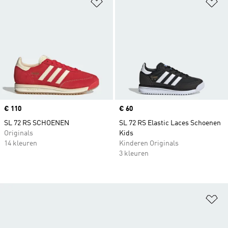
Op verlanglijst zetten
Op
Price
€ 110
Price
€ 60
SL 72 RS SCHOENEN
SL 72 RS Elastic Laces Schoenen
Originals
Kids
14 kleuren
Kinderen Originals
3 kleuren
Op