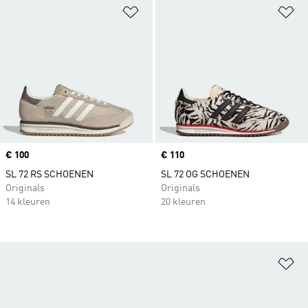
Op verlanglijst zetten
Op
Price
€ 100
Price
€ 110
SL 72 RS SCHOENEN
SL 72 OG SCHOENEN
Originals
Originals
14 kleuren
20 kleuren
Op