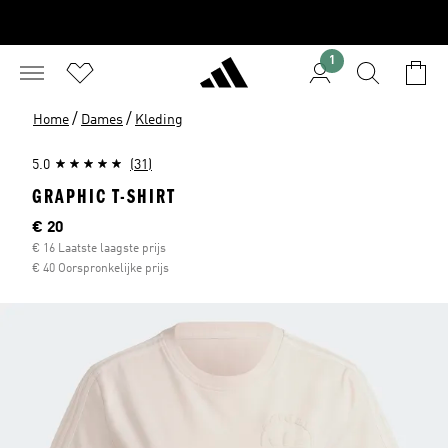
1
/
/
Home
Dames
Kleding
5.0
(31)
GRAPHIC T-SHIRT
Current price
€ 20
€ 16 Laatste laagste prijs
€ 40 Oorspronkelijke prijs