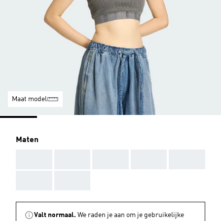
Maat model
Maten
AAA
AAA
AAA
AAA
AAA
AAA
AAA
Valt normaal.
We raden je aan om je gebruikelijke