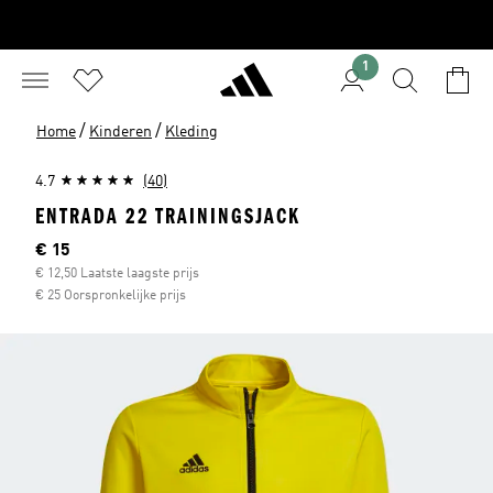
1
/
/
Home
Kinderen
Kleding
4.7
(40)
ENTRADA 22 TRAININGSJACK
Current price
€ 15
€ 12,50 Laatste laagste prijs
€ 25 Oorspronkelijke prijs