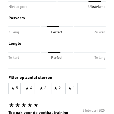
Niet zo goed
Uitstekend
Pasvorm
Zu eng
Perfect
Zu weit
Lengte
Te kort
Perfect
Te lang
Filter op aantal sterren
5
4
3
2
1
8 februari 2024
Top pak voor de voetbal training