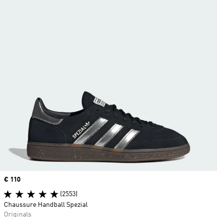
Prix
€ 110
(2553)
Chaussure Handball Spezial
Originals