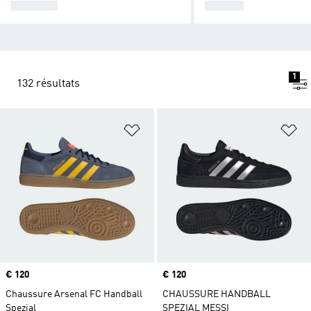
SPEZIAL
SAMBA
1
132 résultats
Ajouter à la Liste de produits favor
Aj
Prix
€ 120
Prix
€ 120
Chaussure Arsenal FC Handball
CHAUSSURE HANDBALL
Spezial
SPEZIAL MESSI