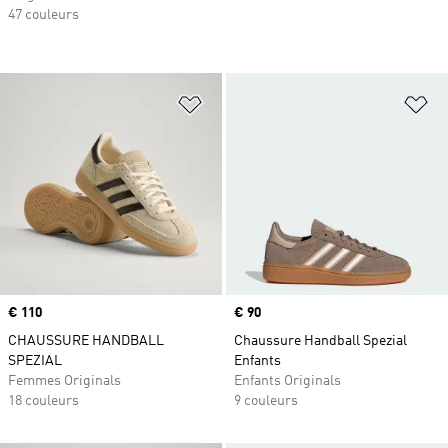
47 couleurs
Ajouter à la Liste de produits favor
Aj
Prix
€ 110
Prix
€ 90
CHAUSSURE HANDBALL
Chaussure Handball Spezial
SPEZIAL
Enfants
Femmes Originals
Enfants Originals
18 couleurs
9 couleurs