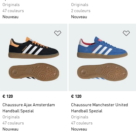
Originals
Originals
47 couleurs
2 couleurs
Nouveau
Nouveau
Ajouter à la Liste de produits favor
Aj
Prix
€ 120
Prix
€ 120
Chaussure Ajax Amsterdam
Chaussure Manchester United
Handball Spezial
Handball Spezial
Originals
Originals
47 couleurs
47 couleurs
Nouveau
Nouveau