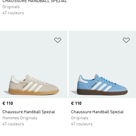
CHAUSSURE HANDBALL SPEZIAL
Originals
47 couleurs
Ajouter à la Liste de produits favor
Aj
Prix
€ 110
Prix
€ 110
Chaussure Handball Spezial
Chaussure Handball Spezial
Hommes Originals
Originals
47 couleurs
47 couleurs