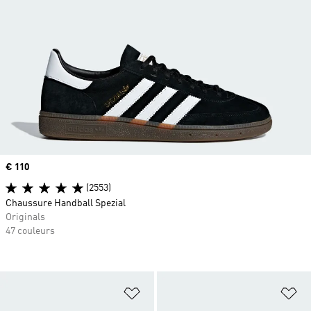
Prix
€ 110
(2553)
Chaussure Handball Spezial
Originals
47 couleurs
Ajouter à la Liste de produits favor
Aj