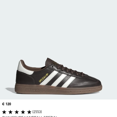
Prix
€ 120
(2553)