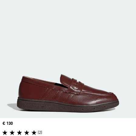
Prix
€ 130
(2)