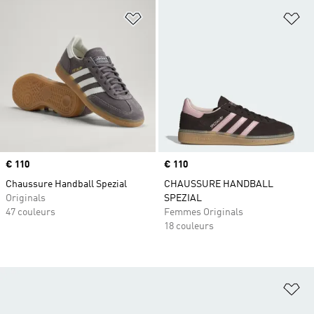
Ajouter à la Liste de produits favor
Aj
Prix
€ 110
Prix
€ 110
Chaussure Handball Spezial
CHAUSSURE HANDBALL
Originals
SPEZIAL
47 couleurs
Femmes Originals
18 couleurs
Aj