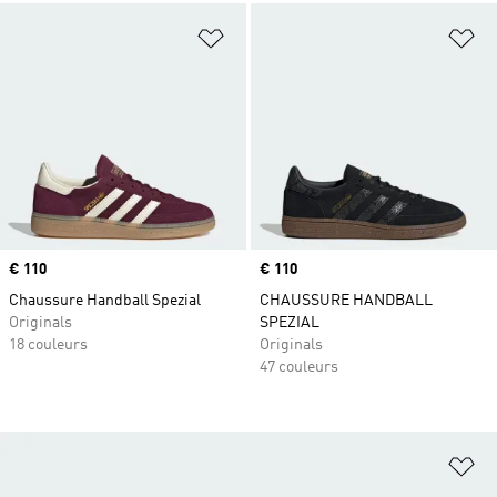
Ajouter à la Liste de produits favor
Aj
Prix
€ 110
Prix
€ 110
Chaussure Handball Spezial
CHAUSSURE HANDBALL
Originals
SPEZIAL
18 couleurs
Originals
47 couleurs
Aj