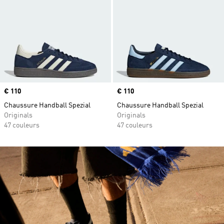
Prix
€ 110
Prix
€ 110
Chaussure Handball Spezial
Chaussure Handball Spezial
Originals
Originals
47 couleurs
47 couleurs