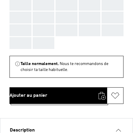
AAA
AAA
AAA
AAA
AAA
AAA
AAA
AAA
AAA
AAA
AAA
AAA
AAA
AAA
AAA
AAA
AAA
Taille normalement.
Nous te recommandons de
choisir ta taille habituelle.
Ajouter au panier
Description