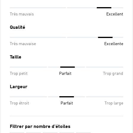
Très mauvais
Excellent
Qualité
Très mauvaise
Excellente
Taille
Trop petit
Parfait
Trop grand
Largeur
Trop étroit
Parfait
Trop large
Filtrer par nombre d'étoiles