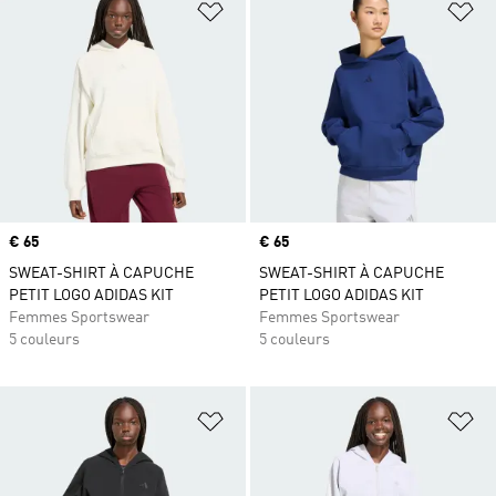
Ajouter à la Liste de produits favor
Aj
Prix
€ 65
Prix
€ 65
SWEAT-SHIRT À CAPUCHE
SWEAT-SHIRT À CAPUCHE
PETIT LOGO ADIDAS KIT
PETIT LOGO ADIDAS KIT
Femmes Sportswear
Femmes Sportswear
5 couleurs
5 couleurs
Ajouter à la Liste de produits favor
Aj