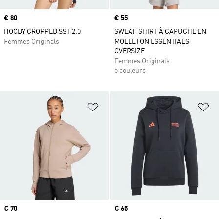
Prix
€ 80
Prix
€ 55
HOODY CROPPED SST 2.0
SWEAT-SHIRT À CAPUCHE EN
Femmes Originals
MOLLETON ESSENTIALS
OVERSIZE
Femmes Originals
5 couleurs
Ajouter à la Liste de produits favor
Aj
Prix
€ 70
Prix
€ 65