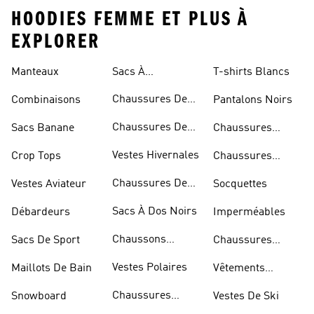
HOODIES FEMME ET PLUS À
EXPLORER
Manteaux
Sacs À
T-shirts Blancs
Bandoulière
Chaussures De
Combinaisons
Pantalons Noirs
Rugby
Chaussures De
Sacs Banane
Chaussures
Skateur
Bleues
Vestes Hivernales
Crop Tops
Chaussures
Dorées
Chaussures De
Vestes Aviateur
Socquettes
Marche
Sacs À Dos Noirs
Débardeurs
Imperméables
Chaussons
Sacs De Sport
Chaussures
D'escalade
Blanches
Vestes Polaires
Maillots De Bain
Vêtements
Sportifs
Chaussures
Snowboard
Vestes De Ski
D'haltérophilie