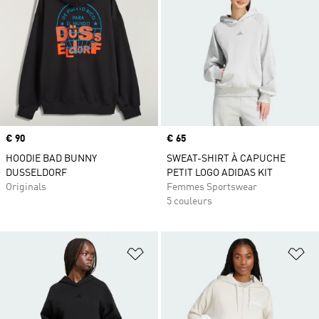
Prix
€ 90
Prix
€ 65
HOODIE BAD BUNNY
SWEAT-SHIRT À CAPUCHE
DUSSELDORF
PETIT LOGO ADIDAS KIT
Originals
Femmes Sportswear
5 couleurs
Ajouter à la Liste de produits favor
Aj