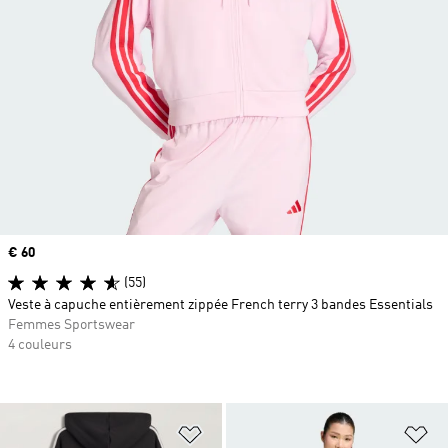
Prix
€ 60
(55)
Veste à capuche entièrement zippée French terry 3 bandes Essentials
Femmes Sportswear
4 couleurs
Ajouter à la Liste de produits favor
Aj