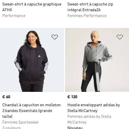
Sweat-shirt à capuche graphique
Sweat-shirt à capuche zip
ATHX
intégral Entrada26
Performance
Femmes Performance
Ajouter à la Liste de produits favor
Aj
Prix
€ 60
Prix
€ 120
Chandail à capuchon en molleton
Hoodie enveloppant adidas by
3 bandes Essentials (grande
Stella McCartney
taille)
Femmes adidas by Stella
Femmes Sportswear
McCartney
3 couleurs
Nouveau