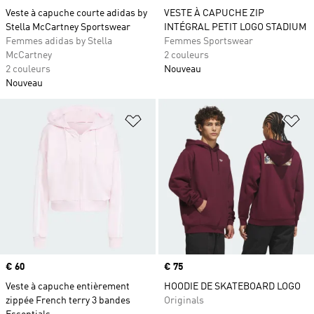
Veste à capuche courte adidas by
VESTE À CAPUCHE ZIP
Stella McCartney Sportswear
INTÉGRAL PETIT LOGO STADIUM
Femmes adidas by Stella
Femmes Sportswear
McCartney
2 couleurs
2 couleurs
Nouveau
Nouveau
Ajouter à la Liste de produits favor
Aj
Prix
€ 60
Prix
€ 75
Veste à capuche entièrement
HOODIE DE SKATEBOARD LOGO
zippée French terry 3 bandes
Originals