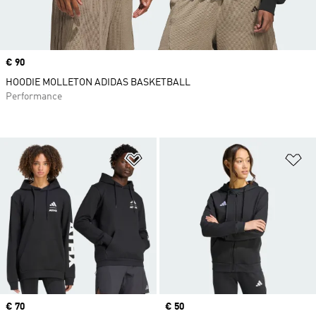
Prix
€ 90
HOODIE MOLLETON ADIDAS BASKETBALL
Performance
Ajouter à la Liste de produits favor
Aj
Prix
€ 70
Prix
€ 50