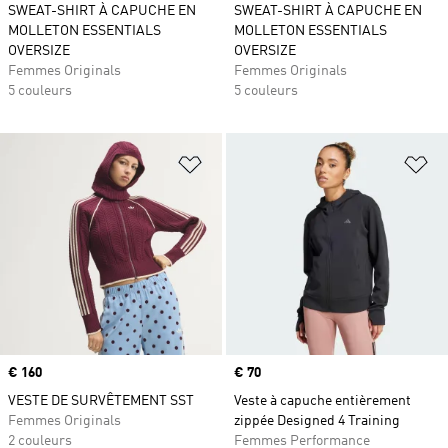
SWEAT-SHIRT À CAPUCHE EN
SWEAT-SHIRT À CAPUCHE EN
MOLLETON ESSENTIALS
MOLLETON ESSENTIALS
OVERSIZE
OVERSIZE
Femmes Originals
Femmes Originals
5 couleurs
5 couleurs
Ajouter à la Liste de produits favor
Aj
Prix
€ 160
Prix
€ 70
VESTE DE SURVÊTEMENT SST
Veste à capuche entièrement
Femmes Originals
zippée Designed 4 Training
2 couleurs
Femmes Performance