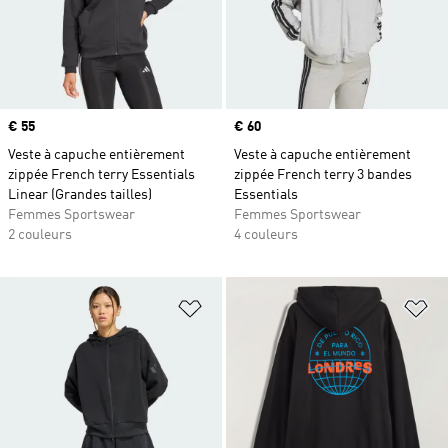
Prix
€ 55
Prix
€ 60
Veste à capuche entièrement
Veste à capuche entièrement
zippée French terry Essentials
zippée French terry 3 bandes
Linear (Grandes tailles)
Essentials
Femmes Sportswear
Femmes Sportswear
2 couleurs
4 couleurs
Ajouter à la Liste de produits favor
Aj