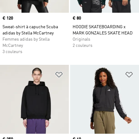
Prix
€ 120
Prix
€ 80
Sweat-shirt à capuche Scuba
HOODIE SKATEBOARDING x
adidas by Stella McCartney
MARK GONZALES SKATE HEAD
Femmes adidas by Stella
Originals
McCartney
2 couleurs
3 couleurs
Ajouter à la Liste de produits favor
Aj