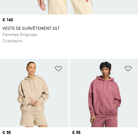
Prix
€ 160
VESTE DE SURVÊTEMENT SST
Femmes Originals
2 couleurs
Ajouter à la Liste de produits favor
Aj
Prix
€ 55
Prix
€ 55