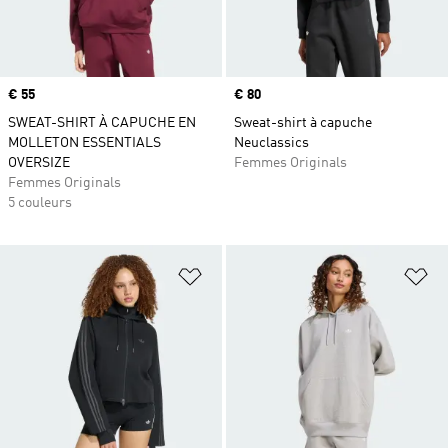
Prix
€ 55
Prix
€ 80
SWEAT-SHIRT À CAPUCHE EN
Sweat-shirt à capuche
MOLLETON ESSENTIALS
Neuclassics
OVERSIZE
Femmes Originals
Femmes Originals
5 couleurs
Ajouter à la Liste de produits favor
Aj