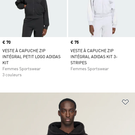
Prix
€ 70
Prix
€ 75
VESTE À CAPUCHE ZIP
VESTE À CAPUCHE ZIP
INTÉGRAL PETIT LOGO ADIDAS
INTÉGRAL ADIDAS KIT 3-
KIT
STRIPES
Femmes Sportswear
Femmes Sportswear
3 couleurs
Aj