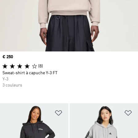
Prix
€ 250
(8)
Sweat-shirt à capuche Y-3 FT
Y-3
3 couleurs
Ajouter à la Liste de produits favor
Aj