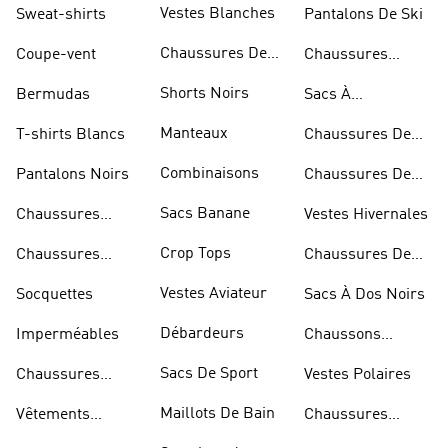
Vestes Blanches
Sweat-shirts
Pantalons De Ski
Chaussures De
Coupe-vent
Chaussures
Basketball
Rouges
Shorts Noirs
Bermudas
Sacs À
Bandoulière
Manteaux
T-shirts Blancs
Chaussures De
Rugby
Combinaisons
Pantalons Noirs
Chaussures De
Skateur
Sacs Banane
Chaussures
Vestes Hivernales
Bleues
Crop Tops
Chaussures
Chaussures De
Dorées
Marche
Vestes Aviateur
Socquettes
Sacs À Dos Noirs
Débardeurs
Imperméables
Chaussons
D'escalade
Sacs De Sport
Chaussures
Vestes Polaires
Blanches
Maillots De Bain
Vêtements
Chaussures
Sportifs
D'haltérophilie