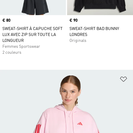
Prix
€ 80
Prix
€ 90
SWEAT-SHIRT À CAPUCHE SOFT
SWEAT-SHIRT BAD BUNNY
LUX AVEC ZIP SUR TOUTE LA
LONDRES
LONGUEUR
Originals
Femmes Sportswear
2 couleurs
Aj