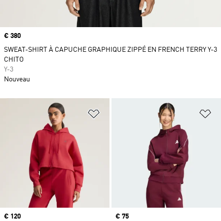
Prix
€ 380
SWEAT-SHIRT À CAPUCHE GRAPHIQUE ZIPPÉ EN FRENCH TERRY Y-3
CHITO
Y-3
Nouveau
Ajouter à la Liste de produits favor
Aj
Prix
€ 120
Prix
€ 75