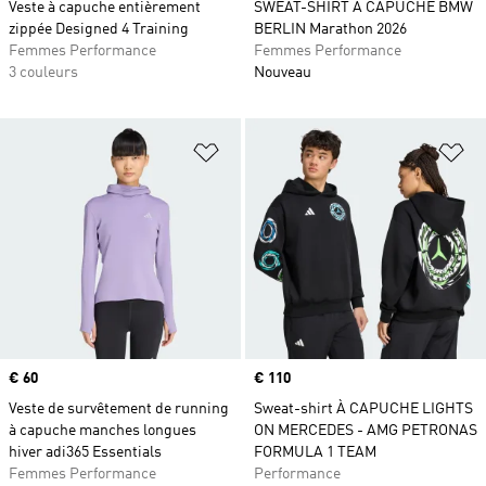
Veste à capuche entièrement
SWEAT-SHIRT À CAPUCHE BMW
zippée Designed 4 Training
BERLIN Marathon 2026
Femmes Performance
Femmes Performance
3 couleurs
Nouveau
Ajouter à la Liste de produits favor
Aj
Prix
€ 60
Prix
€ 110
Veste de survêtement de running
Sweat-shirt À CAPUCHE LIGHTS
à capuche manches longues
ON MERCEDES - AMG PETRONAS
hiver adi365 Essentials
FORMULA 1 TEAM
Femmes Performance
Performance