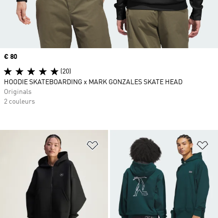
Prix
€ 80
(20)
HOODIE SKATEBOARDING x MARK GONZALES SKATE HEAD
Originals
2 couleurs
Ajouter à la Liste de produits favor
Aj