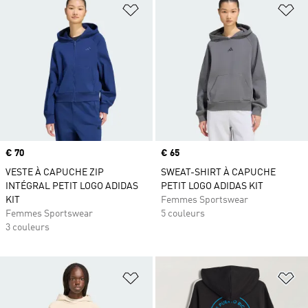
Ajouter à la Liste de produits favor
Aj
Prix
€ 70
Prix
€ 65
VESTE À CAPUCHE ZIP
SWEAT-SHIRT À CAPUCHE
INTÉGRAL PETIT LOGO ADIDAS
PETIT LOGO ADIDAS KIT
KIT
Femmes Sportswear
Femmes Sportswear
5 couleurs
3 couleurs
Ajouter à la Liste de produits favor
Aj