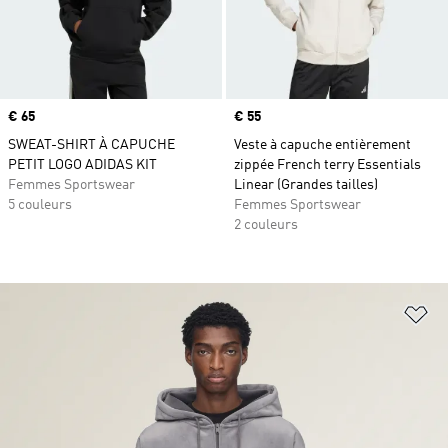
Prix
€ 65
Prix
€ 55
SWEAT-SHIRT À CAPUCHE
Veste à capuche entièrement
PETIT LOGO ADIDAS KIT
zippée French terry Essentials
Femmes Sportswear
Linear (Grandes tailles)
5 couleurs
Femmes Sportswear
2 couleurs
Aj