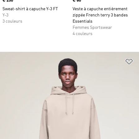
Prix
€ 250
Prix
€ 60
Sweat-shirt à capuche Y-3 FT
Veste à capuche entièrement
Y-3
zippée French terry 3 bandes
3 couleurs
Essentials
Femmes Sportswear
4 couleurs
Aj