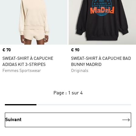
Prix
€ 70
Prix
€ 90
SWEAT-SHIRT À CAPUCHE
SWEAT-SHIRT À CAPUCHE BAD
ADIDAS KIT 3-STRIPES
BUNNY MADRID
Femmes Sportswear
Originals
Page : 1 sur 4
Suivant