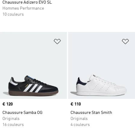
Chaussure Adizero EVO SL
Hommes Performance
10 couleurs
Ajouter à la Liste de produits favor
Aj
Prix
€ 120
Prix
€ 110
Chaussure Samba OG
Chaussure Stan Smith
Originals
Originals
16 couleurs
4 couleurs