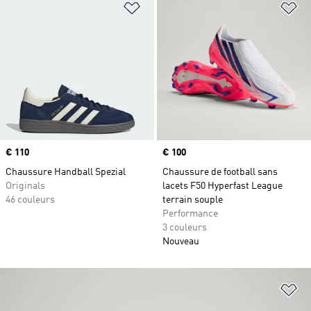
Ajouter à la Liste de produits favor
Aj
Prix
€ 110
Prix
€ 100
Chaussure Handball Spezial
Chaussure de football sans
Originals
lacets F50 Hyperfast League
46 couleurs
terrain souple
Performance
3 couleurs
Nouveau
Aj