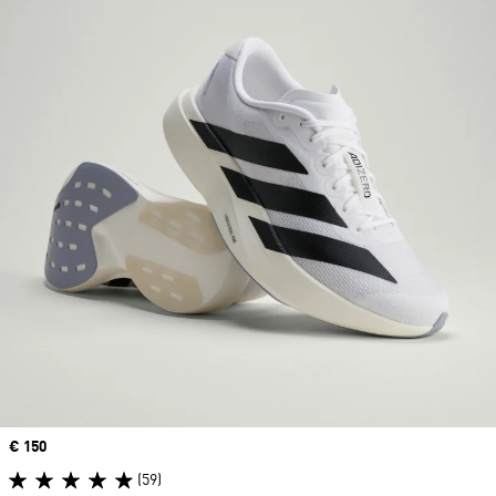
Prix
€ 150
(59)