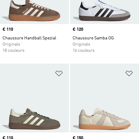
Prix
€ 110
Prix
€ 120
Chaussure Handball Spezial
Chaussure Samba OG
Originals
Originals
18 couleurs
16 couleurs
Ajouter à la Liste de produits favor
Aj
Prix
€ 110
Prix
€ 150