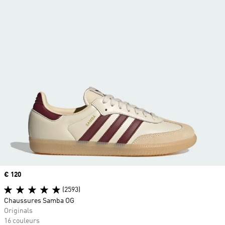
Prix
€ 120
(2593)
Chaussures Samba OG
Originals
16 couleurs