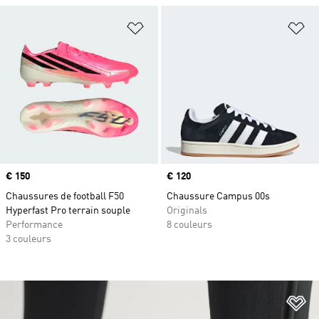
Ajouter à la Liste de produits favor
Aj
Prix
€ 150
Prix
€ 120
Chaussures de football F50
Chaussure Campus 00s
Hyperfast Pro terrain souple
Originals
Performance
8 couleurs
3 couleurs
Aj