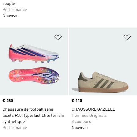
souple
Performance
Nouveau
Ajouter à la Liste de produits favor
Aj
Prix
€ 280
Prix
€ 110
Chaussure de football sans
CHAUSSURE GAZELLE
lacets F50 Hyperfast Elite terrain
Hommes Originals
synthétique
8 couleurs
Performance
Nouveau