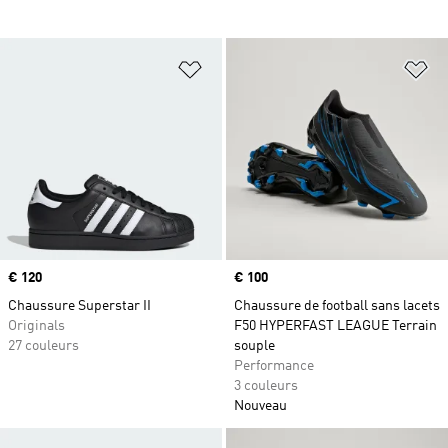
Ajouter à la Liste de produits favor
Aj
Prix
€ 120
Prix
€ 100
Chaussure Superstar II
Chaussure de football sans lacets
Originals
F50 HYPERFAST LEAGUE Terrain
27 couleurs
souple
Performance
3 couleurs
Nouveau