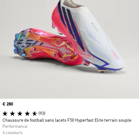
Prix
€ 280
(93)
Chaussure de football sans lacets F50 Hyperfast Elite terrain souple
Performance
4 couleurs