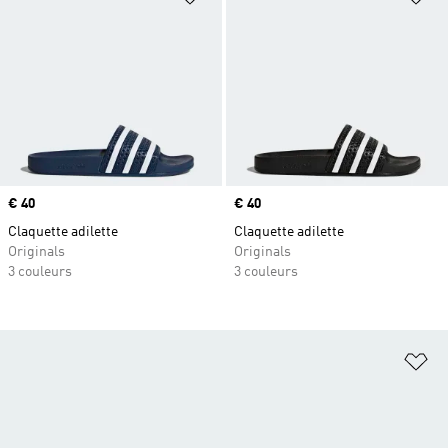
Prix
€ 40
Prix
€ 40
Claquette adilette
Claquette adilette
Originals
Originals
3 couleurs
3 couleurs
Aj