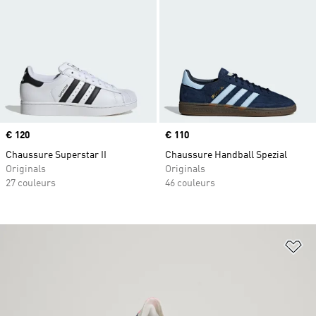
Prix
€ 120
Prix
€ 110
Chaussure Superstar II
Chaussure Handball Spezial
Originals
Originals
27 couleurs
46 couleurs
Aj