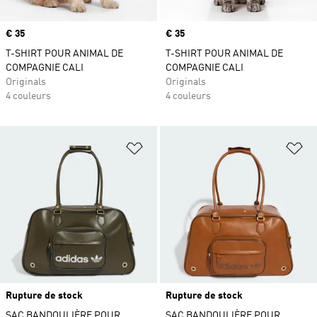
Prix
€ 35
Prix
€ 35
T-SHIRT POUR ANIMAL DE
T-SHIRT POUR ANIMAL DE
COMPAGNIE CALI
COMPAGNIE CALI
Originals
Originals
4 couleurs
4 couleurs
Ajouter à la Liste de produits favor
Aj
Rupture de stock
Rupture de stock
SAC BANDOULIÈRE POUR
SAC BANDOULIÈRE POUR