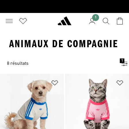
1
ANIMAUX DE COMPAGNIE
1
8 résultats
Ajouter à la Liste de produits favor
Aj