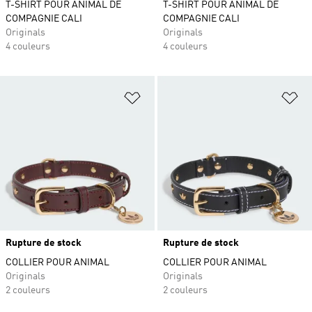
T-SHIRT POUR ANIMAL DE
T-SHIRT POUR ANIMAL DE
COMPAGNIE CALI
COMPAGNIE CALI
Originals
Originals
4 couleurs
4 couleurs
Ajouter à la Liste de produits favor
Aj
Rupture de stock
Rupture de stock
COLLIER POUR ANIMAL
COLLIER POUR ANIMAL
Originals
Originals
2 couleurs
2 couleurs