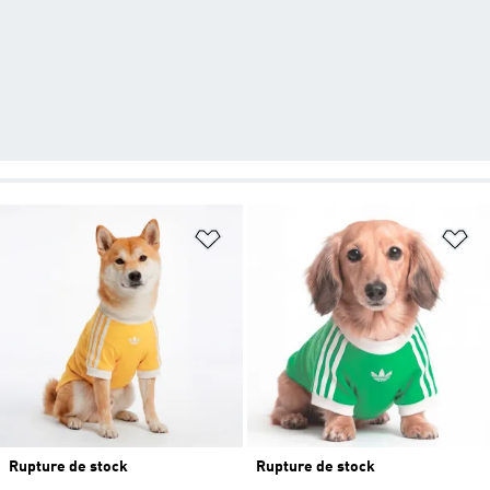
Ajouter à la Liste de produits favor
Aj
Rupture de stock
Rupture de stock