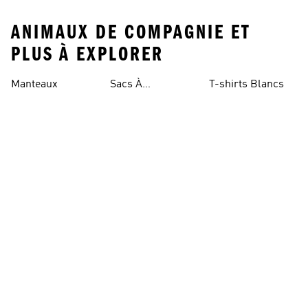
ANIMAUX DE COMPAGNIE ET
PLUS À EXPLORER
Manteaux
Sacs À
T-shirts Blancs
Bandoulière
Chaussures De
Combinaisons
Pantalons Noirs
Rugby
Chaussures De
Sacs Banane
Chaussures
Skateur
Bleues
Vestes Hivernales
Crop Tops
Chaussures
Dorées
Chaussures De
Vestes Aviateur
Socquettes
Marche
Sacs À Dos Noirs
Débardeurs
Imperméables
Chaussons
Sacs De Sport
Chaussures
D'escalade
Blanches
Vestes Polaires
Maillots De Bain
Vêtements
Sportifs
Chaussures
Snowboard
Vestes De Ski