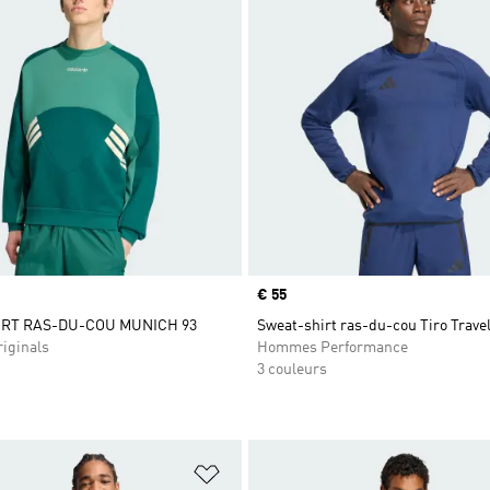
Prix
€ 55
RT RAS-DU-COU MUNICH 93
Sweat-shirt ras-du-cou Tiro Trave
iginals
Hommes Performance
3 couleurs
ste de produits favoris
Ajouter à la Liste de produits favor