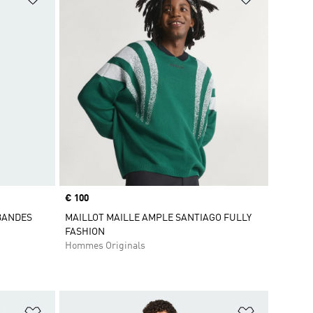
Prix
€ 100
BANDES
MAILLOT MAILLE AMPLE SANTIAGO FULLY
FASHION
Hommes Originals
is
Ajouter à la Liste de produits favoris
Ajouter à la