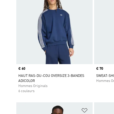
Prix
€ 60
Prix
€ 70
HAUT RAS-DU-COU OVERSIZE 3-BANDES
SWEAT-SHI
ADICOLOR
Hommes Or
Hommes Originals
6 couleurs
Ajouter à la Li