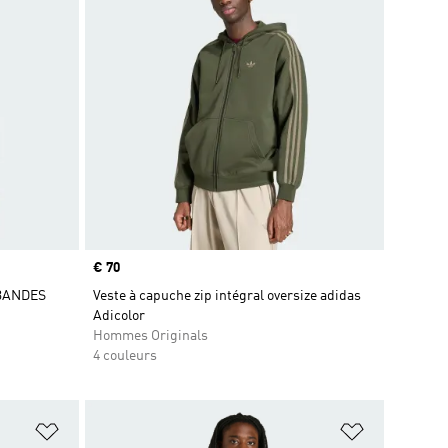
Prix
€ 70
BANDES
Veste à capuche zip intégral oversize adidas
Adicolor
Hommes Originals
4 couleurs
is
Ajouter à la Liste de produits favoris
Ajouter à la