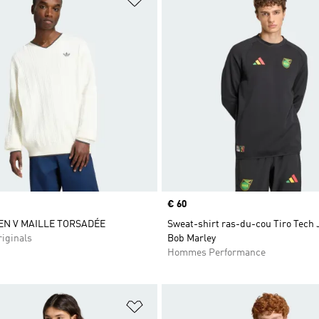
Prix
€ 60
EN V MAILLE TORSADÉE
Sweat-shirt ras-du-cou Tiro Tech
iginals
Bob Marley
Hommes Performance
ste de produits favoris
Ajouter à la Liste de produits favor