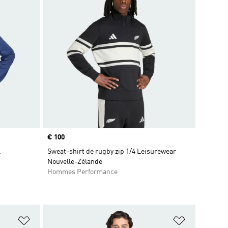
Prix
€ 100
l
Sweat-shirt de rugby zip 1/4 Leisurewear
Nouvelle-Zélande
Hommes Performance
is
Ajouter à la Liste de produits favoris
Ajouter à la