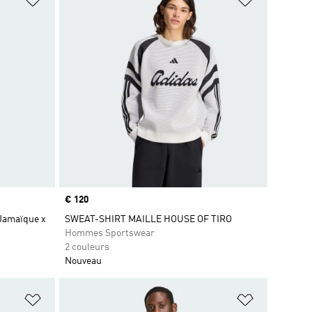
Prix
€ 120
 Jamaïque x
SWEAT-SHIRT MAILLE HOUSE OF TIRO
Hommes Sportswear
2 couleurs
Nouveau
is
Ajouter à la Liste de produits favoris
Ajouter à la