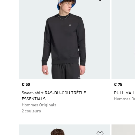
Prix
€ 50
Prix
€ 75
Sweat-shirt RAS-DU-COU TRÈFLE
PULL MAIL
ESSENTIALS
Hommes Or
Hommes Originals
2 couleurs
Ajouter à la Li