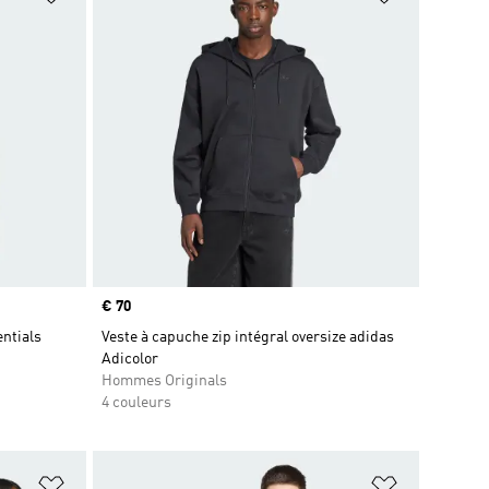
Prix
€ 70
entials
Veste à capuche zip intégral oversize adidas
Adicolor
Hommes Originals
4 couleurs
is
Ajouter à la Liste de produits favoris
Ajouter à la