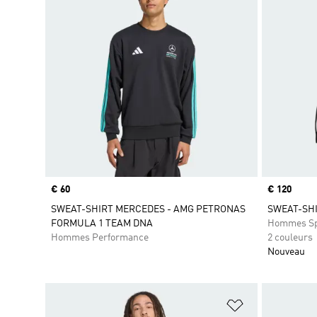
Prix
€ 60
Prix
€ 120
SWEAT-SHIRT MERCEDES - AMG PETRONAS
SWEAT-SHI
FORMULA 1 TEAM DNA
Hommes Sp
Hommes Performance
2 couleurs
Nouveau
Ajouter à la Li