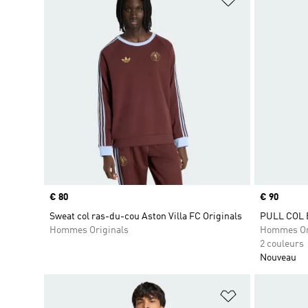
Prix
€ 80
Prix
€ 90
Sweat col ras-du-cou Aston Villa FC Originals
PULL COL 
Hommes Originals
Hommes Or
2 couleurs
Nouveau
Ajouter à la Li