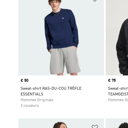
Prix
€ 50
Prix
€ 75
Sweat-shirt RAS-DU-COU TRÈFLE
Sweat-shi
ESSENTIALS
TEAMGEIST
Hommes Originals
Hommes Or
2 couleurs
Ajouter à la Li