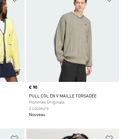
Prix
€ 90
PULL COL EN V MAILLE TORSADÉE
Hommes Originals
2 couleurs
Nouveau
is
Ajouter à la Liste de produits favoris
Ajouter à la