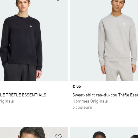
Prix
€ 55
LE TRÈFLE ESSENTIALS
Sweat-shirt ras-du-cou Trèfle Ess
iginals
Hommes Originals
5 couleurs
ste de produits favoris
Ajouter à la Liste de produits favor