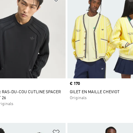
Prix
€ 170
rt RAS-DU-COU CUTLINE SPACER
GILET EN MAILLE CHEVIOT
 26
Originals
iginals
ste de produits favoris
Ajouter à la Liste de produits favor