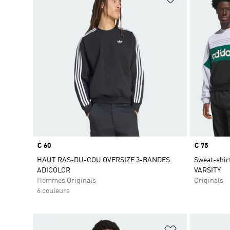
Prix
€ 60
Prix
€ 75
HAUT RAS-DU-COU OVERSIZE 3-BANDES
Sweat-shi
ADICOLOR
VARSITY
Hommes Originals
Originals
6 couleurs
Ajouter à la Li