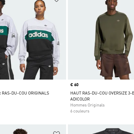
Prix
€ 60
rt RAS-DU-COU ORIGINALS
HAUT RAS-DU-COU OVERSIZE 3-
ADICOLOR
Hommes Originals
6 couleurs
ste de produits favoris
Ajouter à la Liste de produits favor