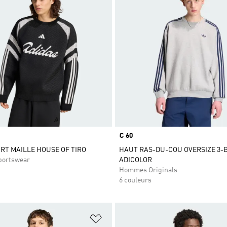
Prix
€ 60
RT MAILLE HOUSE OF TIRO
HAUT RAS-DU-COU OVERSIZE 3-
ortswear
ADICOLOR
Hommes Originals
6 couleurs
ste de produits favoris
Ajouter à la Liste de produits favor