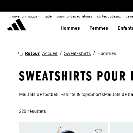
trouver un magasin
aide
commandes et retours
cartes cadeaux
dev
Hommes
Femmes
Enfant
Retour
Accueil
Sweat-shirts
Hommes
SWEATSHIRTS POUR
Maillots de football
T-shirts & tops
Shorts
Maillots de ba
220 résultats
Ajouter à la Li