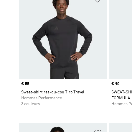
Prix
€ 55
Prix
€ 90
Sweat-shirt ras-du-cou Tiro Travel
SWEAT-SH
Hommes Performance
FORMULA 1
3 couleurs
Hommes Pe
Ajouter à la Li