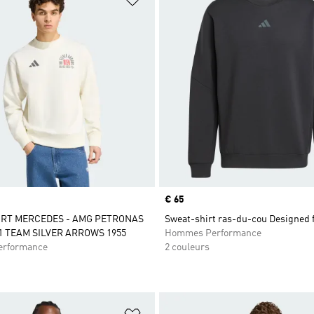
Prix
€ 65
IRT MERCEDES - AMG PETRONAS
Sweat-shirt ras-du-cou Designed f
 TEAM SILVER ARROWS 1955
Hommes Performance
rformance
2 couleurs
ste de produits favoris
Ajouter à la Liste de produits favor