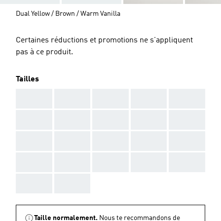
Dual Yellow / Brown / Warm Vanilla
Certaines réductions et promotions ne s'appliquent
pas à ce produit.
Tailles
AAA
AAA
AAA
AAA
AAA
AAA
AAA
AAA
AAA
AAA
AAA
AAA
AAA
AAA
AAA
AAA
AAA
AAA
AAA
AAA
AAA
AAA
Taille normalement.
Nous te recommandons de