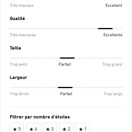
Très mauvais
Excellent
Qualité
Très mauvaise
Excellente
Taille
Trop petit
Parfait
Trop grand
Largeur
Trop étroit
Parfait
Trop large
Filtrer par nombre d'étoiles
5
4
3
2
1