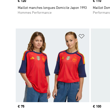
Prix
€ 120
Prix
€ 110
Maillot manches longues Domicile Japon 1993
Maillot Dom
Hommes Performance
Performan
Ajouter à la Li
Prix
€ 75
Prix
€ 100