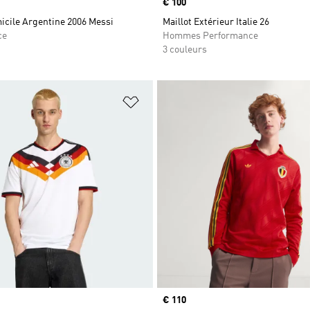
Prix
€ 100
icile Argentine 2006 Messi
Maillot Extérieur Italie 26
ce
Hommes Performance
3 couleurs
ste de produits favoris
Ajouter à la Liste de produits favor
Prix
€ 110