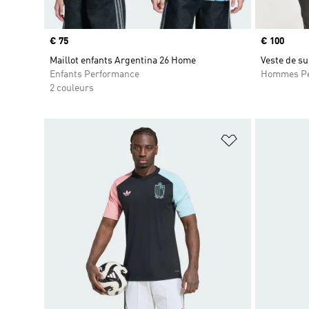
Prix
€ 75
Prix
€ 100
Maillot enfants Argentina 26 Home
Veste de s
Enfants Performance
Hommes Pe
2 couleurs
Ajouter à la Li