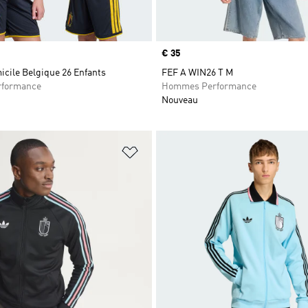
Prix
€ 35
icile Belgique 26 Enfants
FEF A WIN26 T M
rformance
Hommes Performance
Nouveau
ste de produits favoris
Ajouter à la Liste de produits favor