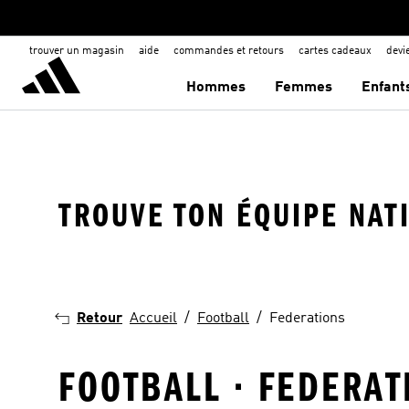
trouver un magasin
aide
commandes et retours
cartes cadeaux
dev
Hommes
Femmes
Enfant
TROUVE TON ÉQUIPE NAT
Belgique
Argentine
Retour
Accueil
Football
Federations
FOOTBALL · FEDERAT