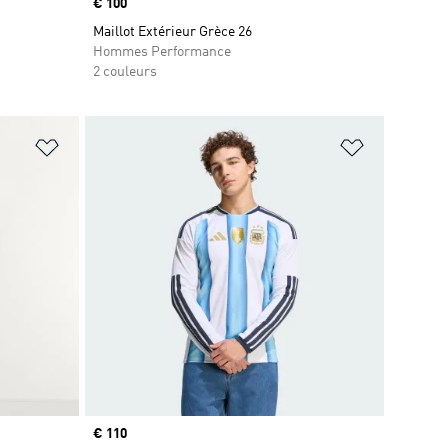
Prix
€ 100
Maillot Extérieur Grèce 26
Hommes Performance
2 couleurs
is
Ajouter à la Liste de produits favoris
Ajouter à la
Prix
€ 110