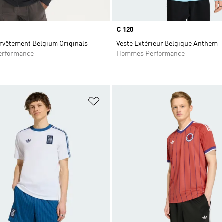
Prix
€ 120
urvêtement Belgium Originals
Veste Extérieur Belgique Anthem
rformance
Hommes Performance
ste de produits favoris
Ajouter à la Liste de produits favor