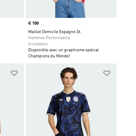
Prix
€ 100
Maillot Domicile Espagne 26
Hommes Performance
3 couleurs
Disponible avec un graphisme spécial
Champions du Monde!
is
Ajouter à la Liste de produits favoris
Ajouter à la