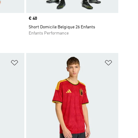
Prix
€ 40
Short Domicile Belgique 26 Enfants
Enfants Performance
is
Ajouter à la Liste de produits favoris
Ajouter à la