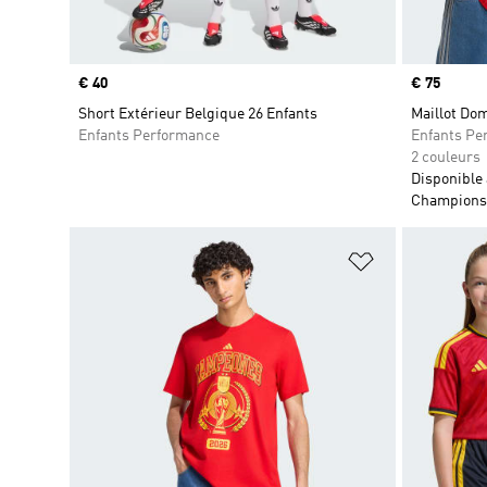
Prix
€ 40
Prix
€ 75
Short Extérieur Belgique 26 Enfants
Maillot Dom
Enfants Performance
Enfants Pe
2 couleurs
Disponible
Champions
Ajouter à la Li