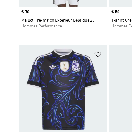
Prix
€ 70
Prix
€ 50
Maillot Pré-match Extérieur Belgique 26
T-shirt Grè
Hommes Performance
Hommes Pe
Ajouter à la Li