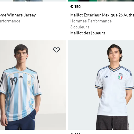
Prix
€ 150
ome Winners Jersey
Maillot Extérieur Mexique 26 Auth
rformance
Hommes Performance
3 couleurs
Maillot des joueurs
ste de produits favoris
Ajouter à la Liste de produits favor