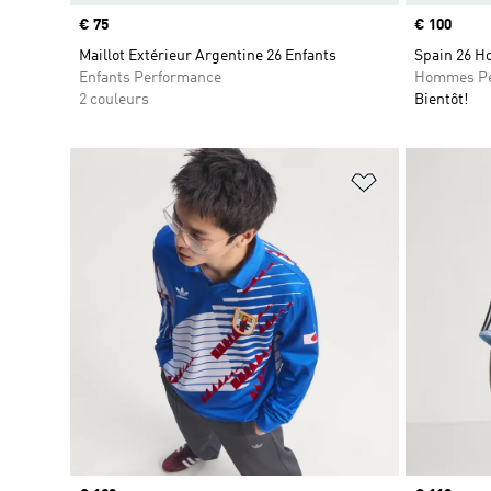
Prix
€ 75
Prix
€ 100
Maillot Extérieur Argentine 26 Enfants
Spain 26 H
Enfants Performance
Hommes Pe
2 couleurs
Bientôt!
Ajouter à la Li