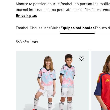
Montre ta passion pour le football en portant les maill
tournoi international ou pour afficher ta fierté, les te
football. Nous proposons une large gamme de maillots
En voir plus
l'Allemagne, et la Suède, avec les maillots domicile et
produits pour les équipes nationales sont disponibles 
Football
Chaussures
Clubs
Équipes nationales
Tenues d
toute la famille puisse participer. Tu bénéficieras éga
568 résultats
Ajouter à la Li