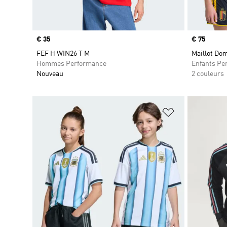
Prix
€ 35
Prix
€ 75
FEF H WIN26 T M
Maillot Dom
Hommes Performance
Enfants Pe
Nouveau
2 couleurs
Ajouter à la Li