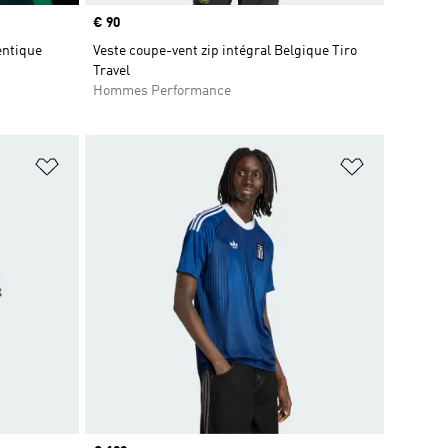
Prix
€ 90
entique
Veste coupe-vent zip intégral Belgique Tiro
Travel
Hommes Performance
is
Ajouter à la Liste de produits favoris
Ajouter à la