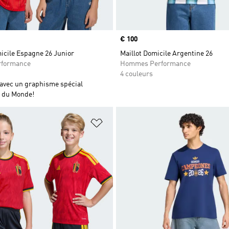
Prix
€ 100
icile Espagne 26 Junior
Maillot Domicile Argentine 26
rformance
Hommes Performance
4 couleurs
 avec un graphisme spécial
 du Monde!
ste de produits favoris
Ajouter à la Liste de produits favor