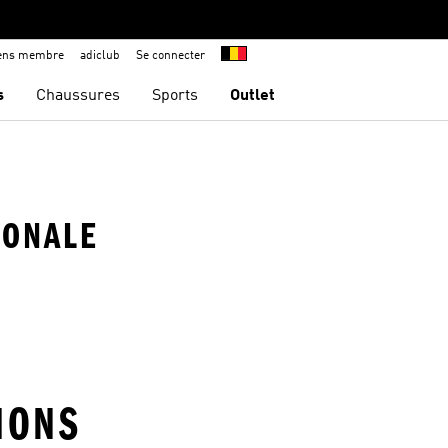
iens membre
adiclub
Se connecter
s
Chaussures
Sports
Outlet
IONALE
Allemagne
Espagne
I
IONS