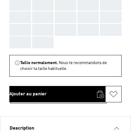
AAA
AAA
AAA
AAA
AAA
AAA
AAA
AAA
AAA
AAA
AAA
AAA
AAA
AAA
AAA
AAA
AAA
Taille normalement.
Nous te recommandons de
choisir ta taille habituelle.
Ajouter au panier
Description