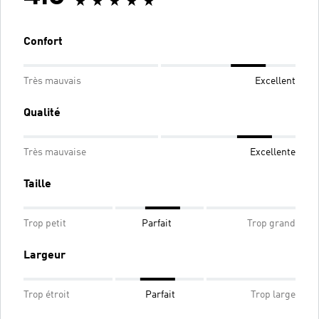
Confort
Très mauvais
Excellent
Qualité
Très mauvaise
Excellente
Taille
Trop petit
Parfait
Trop grand
Largeur
Trop étroit
Parfait
Trop large