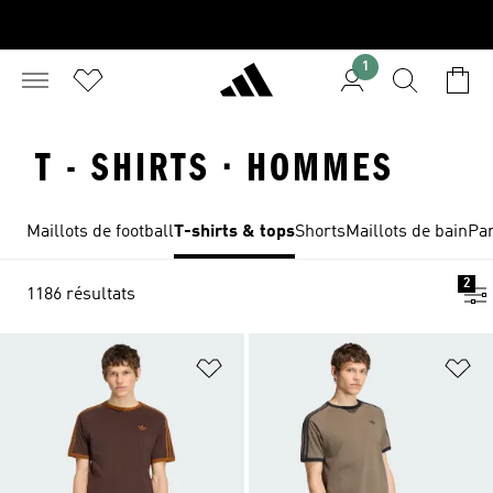
1
T - SHIRTS · HOMMES
Maillots de football
T-shirts & tops
Shorts
Maillots de bain
Pan
2
1186 résultats
Ajouter à la Liste de produits favor
Aj