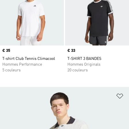
Prix
€ 35
Prix
€ 33
T-shirt Club Tennis Climacool
T-SHIRT 3 BANDES
Hommes Performance
Hommes Originals
5 couleurs
20 couleurs
Aj