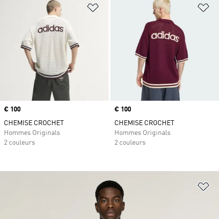
Ajouter à la Liste de produits favor
Aj
Prix
€ 100
Prix
€ 100
CHEMISE CROCHET
CHEMISE CROCHET
Hommes Originals
Hommes Originals
2 couleurs
2 couleurs
Aj