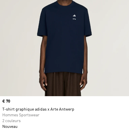
Prix
€ 70
T-shirt graphique adidas x Arte Antwerp
Hommes Sportswear
2 couleurs
Nouveau