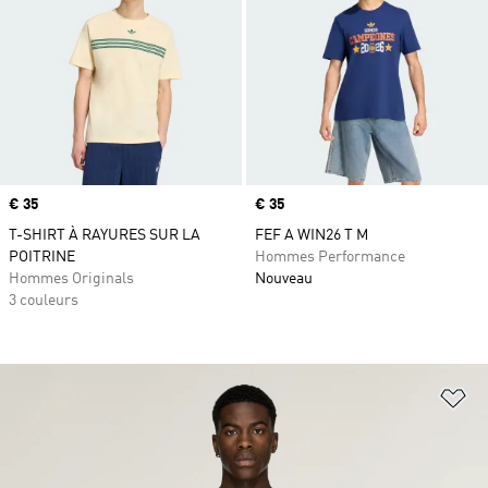
Prix
€ 35
Prix
€ 35
T-SHIRT À RAYURES SUR LA
FEF A WIN26 T M
POITRINE
Hommes Performance
Hommes Originals
Nouveau
3 couleurs
Aj