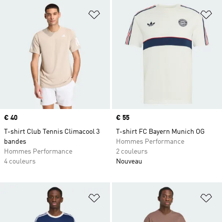
Ajouter à la Liste de produits favor
Aj
Prix
€ 40
Prix
€ 55
T-shirt Club Tennis Climacool 3
T-shirt FC Bayern Munich OG
bandes
Hommes Performance
Hommes Performance
2 couleurs
4 couleurs
Nouveau
Ajouter à la Liste de produits favor
Aj