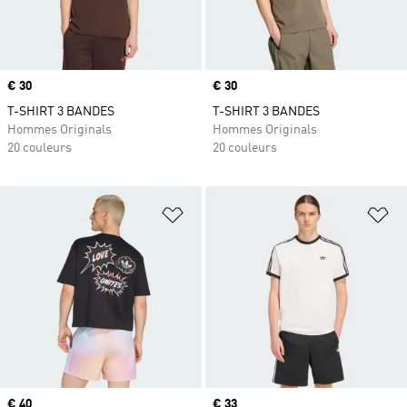
Prix
€ 30
Prix
€ 30
T-SHIRT 3 BANDES
T-SHIRT 3 BANDES
Hommes Originals
Hommes Originals
20 couleurs
20 couleurs
Ajouter à la Liste de produits favor
Aj
Prix
€ 40
Prix
€ 33