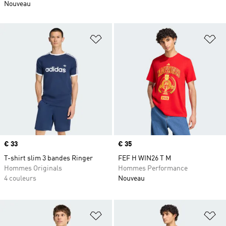
Nouveau
Ajouter à la Liste de produits favor
Aj
Prix
€ 33
Prix
€ 35
T-shirt slim 3 bandes Ringer
FEF H WIN26 T M
Hommes Originals
Hommes Performance
4 couleurs
Nouveau
Ajouter à la Liste de produits favor
Aj