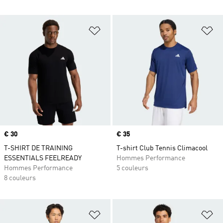
Ajouter à la Liste de produits favor
Aj
Prix
€ 30
Prix
€ 35
T-SHIRT DE TRAINING
T-shirt Club Tennis Climacool
ESSENTIALS FEELREADY
Hommes Performance
Hommes Performance
5 couleurs
8 couleurs
Ajouter à la Liste de produits favor
Aj