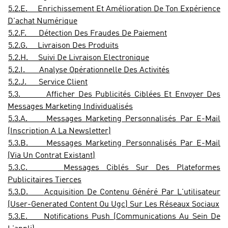
5.2.E.
Enrichissement Et Amélioration De Ton Expérience
D'achat Numérique
5.2.F.
Détection Des Fraudes De Paiement
5.2.G.
Livraison Des Produits
5.2.H.
Suivi De Livraison Electronique
5.2.I.
Analyse Opérationnelle Des Activités
5.2.J.
Service Client
5.3.
Afficher Des Publicités Ciblées Et Envoyer Des
Messages Marketing Individualisés
5.3.A.
Messages Marketing Personnalisés Par E-Mail
(Inscription A La Newsletter)
5.3.B.
Messages Marketing Personnalisés Par E-Mail
(Via Un Contrat Existant)
5.3.C.
Messages Ciblés Sur Des Plateformes
Publicitaires Tierces
5.3.D.
Acquisition De Contenu Généré Par L'utilisateur
(User-Generated Content Ou Ugc) Sur Les Réseaux Sociaux
5.3.E.
Notifications Push (Communications Au Sein De