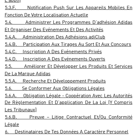
L'appli)
5.3.F.
Notification Push Sur Les Appareils Mobiles En
Fonction De Votre Localisation Actuelle
5.4.
Administrer Les Programmes D'adhésion Adidas
Et Organiser Des Evénements Et Des Activités
5.4.A.
Administration Des Adhésions adiClub
5.4.B.
Participation Aux Tirages Au Sort Et Aux Concours
5.4.C.
Inscription A Des Evénements Privés
5.4.D.
Inscription A Des Evénements Ouverts
5.5.
Améliorer Et Développer Les Produits Et Services
De La Marque Adidas
5.5.A.
Recherche Et Développement Produits
5.6.
Se Conformer Aux Obligations Légales
5.6.A.
Obligation Légale - Coopération Avec Les Autorités
De Règlementation Et D'application De La Loi (Y Compris
Les Tribunaux)
5.6.B.
Preuve – Litige Contractuel Et/Ou Conformité
Légale
6.
Destinataires De Tes Données A Caractère Personnel