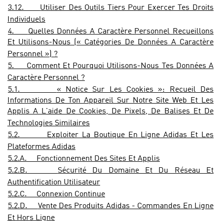
3.12.
Utiliser Des Outils Tiers Pour Exercer Tes Droits
Individuels
4.
Quelles Données A Caractère Personnel Recueillons
Et Utilisons-Nous (« Catégories De Données A Caractère
Personnel ») ?
5.
Comment Et Pourquoi Utilisons-Nous Tes Données A
Caractère Personnel ?
5.1.
« Notice Sur Les Cookies »: Recueil Des
Informations De Ton Appareil Sur Notre Site Web Et Les
Applis A L'aide De Cookies, De Pixels, De Balises Et De
Technologies Similaires
5.2.
Exploiter La Boutique En Ligne Adidas Et Les
Plateformes Adidas
5.2.A.
Fonctionnement Des Sites Et Applis
5.2.B.
Sécurité Du Domaine Et Du Réseau Et
Authentification Utilisateur
5.2.C.
Connexion Continue
5.2.D.
Vente Des Produits Adidas - Commandes En Ligne
Et Hors Ligne