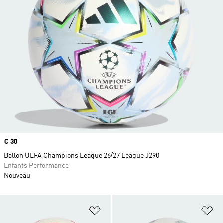
Prix
€ 30
Ballon UEFA Champions League 26/27 League J290
Enfants Performance
Nouveau
Ajouter à la Liste de produits favor
Aj