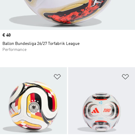
Prix
€ 40
Ballon Bundesliga 26/27 Torfabrik League
Performance
Ajouter à la Liste de produits favor
Aj