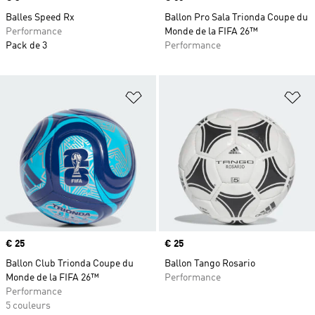
Balles Speed Rx
Ballon Pro Sala Trionda Coupe du
Performance
Monde de la FIFA 26™
Pack de 3
Performance
Ajouter à la Liste de produits favor
Aj
Prix
€ 25
Prix
€ 25
Ballon Club Trionda Coupe du
Ballon Tango Rosario
Monde de la FIFA 26™
Performance
Performance
5 couleurs