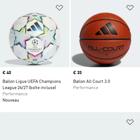
Ajouter à la Liste de produits favor
Aj
Prix
€ 40
Prix
€ 33
Ballon Ligue UEFA Champions
Ballon All Court 3.0
League 26/27 (boîte incluse)
Performance
Performance
Nouveau
Aj