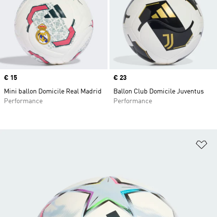
Prix
€ 15
Prix
€ 23
Mini ballon Domicile Real Madrid
Ballon Club Domicile Juventus
Performance
Performance
Aj