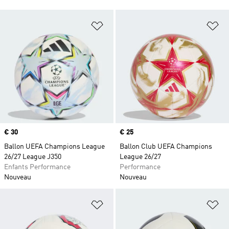
Ajouter à la Liste de produits favor
Aj
Prix
€ 30
Prix
€ 25
Ballon UEFA Champions League
Ballon Club UEFA Champions
26/27 League J350
League 26/27
Enfants Performance
Performance
Nouveau
Nouveau
Ajouter à la Liste de produits favor
Aj