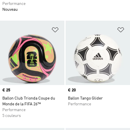
Performance
Nouveau
Ajouter à la Liste de produits favor
Aj
Prix
€ 25
Prix
€ 20
Ballon Club Trionda Coupe du
Ballon Tango Glider
Monde de la FIFA 26™
Performance
Performance
5 couleurs