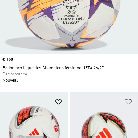
Prix
€ 150
Ballon pro Ligue des Champions féminine UEFA 26/27
Performance
Nouveau
Ajouter à la Liste de produits favor
Aj