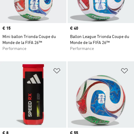
Prix
€ 15
Prix
€ 40
Mini ballon Trionda Coupe du
Ballon League Trionda Coupe du
Monde de la FIFA 26™
Monde de la FIFA 26™
Performance
Performance
Ajouter à la Liste de produits favor
Aj
Prix
€ 8
Prix
€ 55