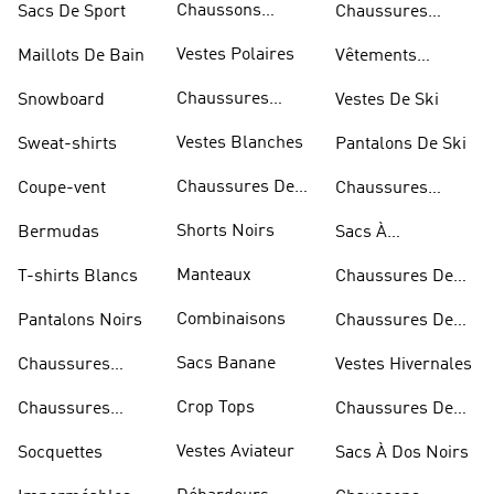
Chaussons
Sacs De Sport
Chaussures
D'escalade
Blanches
Vestes Polaires
Maillots De Bain
Vêtements
Sportifs
Chaussures
Snowboard
Vestes De Ski
D'haltérophilie
Vestes Blanches
Sweat-shirts
Pantalons De Ski
Chaussures De
Coupe-vent
Chaussures
Basketball
Rouges
Shorts Noirs
Bermudas
Sacs À
Bandoulière
Manteaux
T-shirts Blancs
Chaussures De
Rugby
Combinaisons
Pantalons Noirs
Chaussures De
Skateur
Sacs Banane
Chaussures
Vestes Hivernales
Bleues
Crop Tops
Chaussures
Chaussures De
Dorées
Marche
Vestes Aviateur
Socquettes
Sacs À Dos Noirs