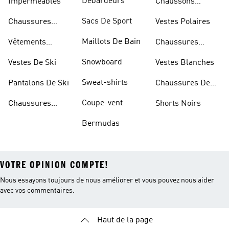
Débardeurs
Imperméables
Chaussons
D'escalade
Sacs De Sport
Chaussures
Vestes Polaires
Blanches
Maillots De Bain
Vêtements
Chaussures
Sportifs
D'haltérophilie
Snowboard
Vestes De Ski
Vestes Blanches
Sweat-shirts
Pantalons De Ski
Chaussures De
Basketball
Coupe-vent
Chaussures
Shorts Noirs
Rouges
Bermudas
VOTRE OPINION COMPTE!
Nous essayons toujours de nous améliorer et vous pouvez nous aider
avec vos commentaires.
Haut de la page