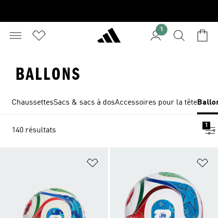
1
BALLONS
Chaussettes
Sacs & sacs à dos
Accessoires pour la tête
Ballo
1
140 résultats
Ajouter à la Liste de produits favor
Aj