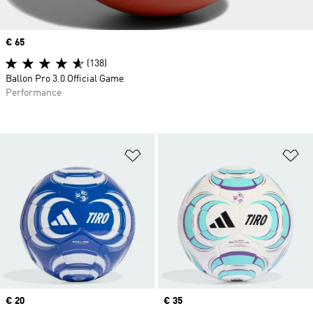
Prix
€ 65
(138)
Ballon Pro 3.0 Official Game
Performance
Ajouter à la Liste de produits favor
Aj
Prix
€ 20
Prix
€ 35