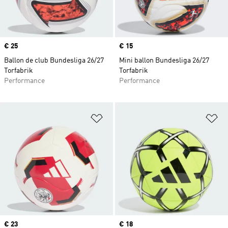
Prix
€ 25
Prix
€ 15
Ballon de club Bundesliga 26/27
Mini ballon Bundesliga 26/27
Torfabrik
Torfabrik
Performance
Performance
Ajouter à la Liste de produits favor
Aj
Prix
€ 23
Prix
€ 18