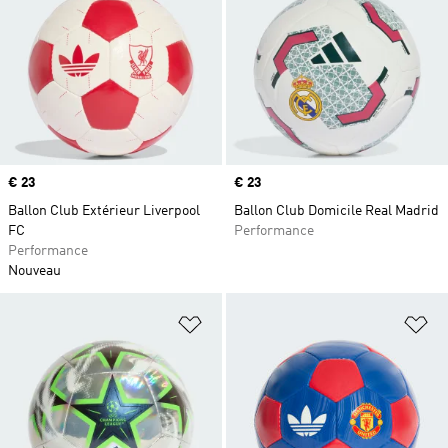
Prix
€ 23
Prix
€ 23
Ballon Club Extérieur Liverpool
Ballon Club Domicile Real Madrid
FC
Performance
Performance
Nouveau
Ajouter à la Liste de produits favor
Aj