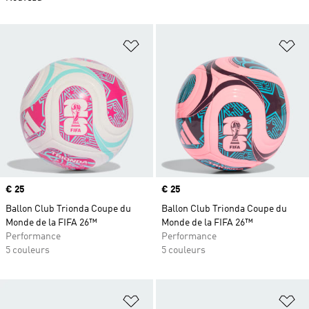
Ajouter à la Liste de produits favor
Aj
Prix
€ 25
Prix
€ 25
Ballon Club Trionda Coupe du
Ballon Club Trionda Coupe du
Monde de la FIFA 26™
Monde de la FIFA 26™
Performance
Performance
5 couleurs
5 couleurs
Ajouter à la Liste de produits favor
Aj