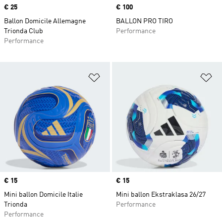
Prix
€ 25
Prix
€ 100
Ballon Domicile Allemagne
BALLON PRO TIRO
Trionda Club
Performance
Performance
Ajouter à la Liste de produits favor
Aj
Prix
€ 15
Prix
€ 15
Mini ballon Domicile Italie
Mini ballon Ekstraklasa 26/27
Trionda
Performance
Performance