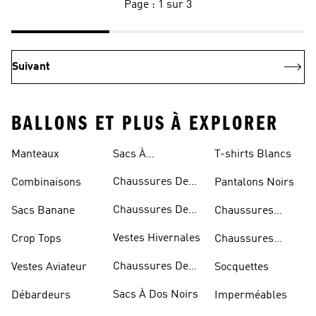
Page : 1 sur 3
Suivant
BALLONS ET PLUS À EXPLORER
Manteaux
Sacs À
T-shirts Blancs
Bandoulière
Chaussures De
Combinaisons
Pantalons Noirs
Rugby
Chaussures De
Sacs Banane
Chaussures
Skateur
Bleues
Vestes Hivernales
Crop Tops
Chaussures
Dorées
Chaussures De
Vestes Aviateur
Socquettes
Marche
Sacs À Dos Noirs
Débardeurs
Imperméables