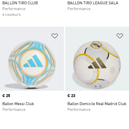
BALLON TIRO CLUB
BALLON TIRO LEAGUE SALA
Performance
Performance
4 couleurs
Ajouter à la Liste de produits favor
Aj
Prix
€ 25
Prix
€ 23
Ballon Messi Club
Ballon Domicile Real Madrid Club
Performance
Performance