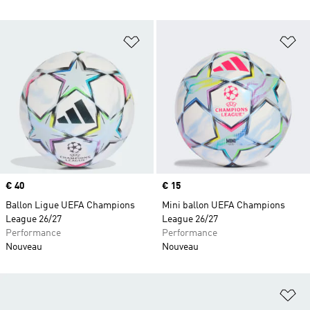
Ajouter à la Liste de produits favor
Aj
Prix
€ 40
Prix
€ 15
Ballon Ligue UEFA Champions
Mini ballon UEFA Champions
League 26/27
League 26/27
Performance
Performance
Nouveau
Nouveau
Aj