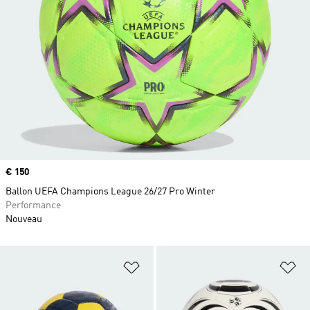
Prix
€ 150
Ballon UEFA Champions League 26/27 Pro Winter
Performance
Nouveau
Ajouter à la Liste de produits favor
Aj