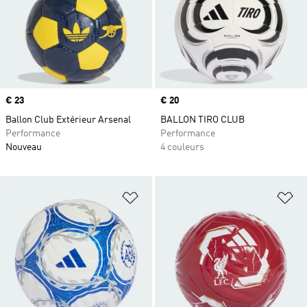
Prix
€ 23
Prix
€ 20
Ballon Club Extérieur Arsenal
BALLON TIRO CLUB
Performance
Performance
Nouveau
4 couleurs
Ajouter à la Liste de produits favor
Aj