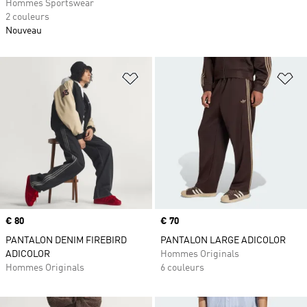
Hommes Sportswear
2 couleurs
Nouveau
Ajouter à la Liste de produits favor
Aj
Prix
€ 80
Prix
€ 70
PANTALON DENIM FIREBIRD
PANTALON LARGE ADICOLOR
ADICOLOR
Hommes Originals
Hommes Originals
6 couleurs