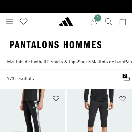
1
PANTALONS HOMMES
Maillots de football
T-shirts & tops
Shorts
Maillots de bain
Pan
2
773 résultats
Ajouter à la Liste de produits favor
Aj