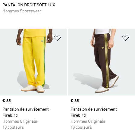
PANTALON DROIT SOFT LUX
Hommes Sportswear
Ajouter à la Liste de produits favor
Aj
Prix
€ 65
Prix
€ 65
Pantalon de survêtement
Pantalon de survêtement
Firebird
Firebird
Hommes Originals
Hommes Originals
18 couleurs
18 couleurs