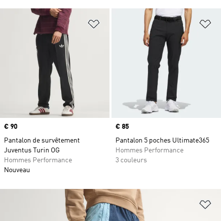
Ajouter à la Liste de produits favor
Aj
Prix
€ 90
Prix
€ 85
Pantalon de survêtement
Pantalon 5 poches Ultimate365
Juventus Turin OG
Hommes Performance
Hommes Performance
3 couleurs
Nouveau
Aj