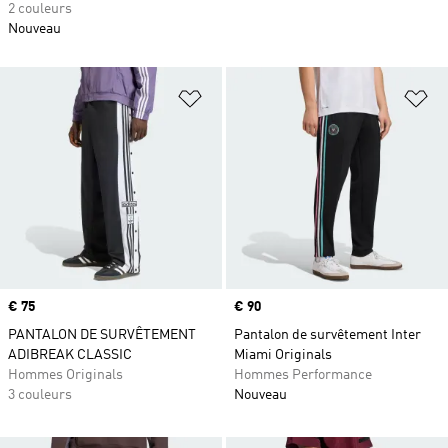
2 couleurs
Nouveau
Ajouter à la Liste de produits favor
Aj
Prix
€ 75
Prix
€ 90
PANTALON DE SURVÊTEMENT
Pantalon de survêtement Inter
ADIBREAK CLASSIC
Miami Originals
Hommes Originals
Hommes Performance
3 couleurs
Nouveau