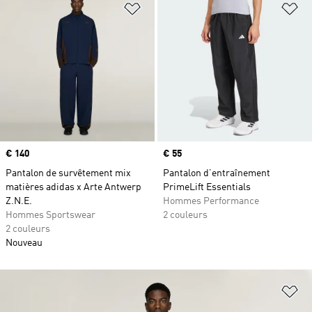
Ajouter à la Liste de produits favor
Aj
Prix
€ 140
Prix
€ 55
Pantalon de survêtement mix
Pantalon d’entraînement
matières adidas x Arte Antwerp
PrimeLift Essentials
Z.N.E.
Hommes Performance
Hommes Sportswear
2 couleurs
2 couleurs
Nouveau
Aj