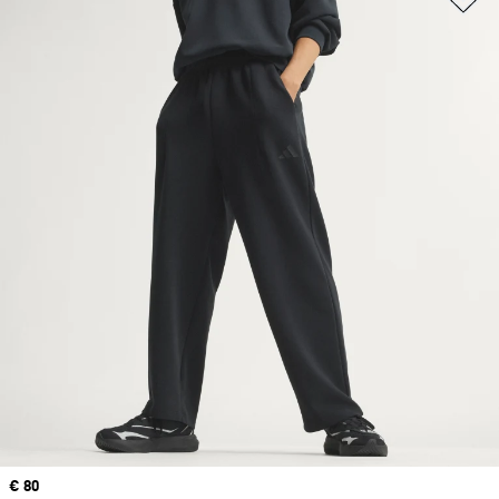
Prix
€ 80