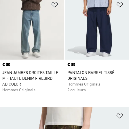
Ajouter à la Liste de produits favor
Aj
Prix
€ 80
Prix
€ 85
JEAN JAMBES DROITES TAILLE
PANTALON BARREL TISSÉ
MI-HAUTE DENIM FIREBIRD
ORIGINALS
ADICOLOR
Hommes Originals
Hommes Originals
2 couleurs
Aj