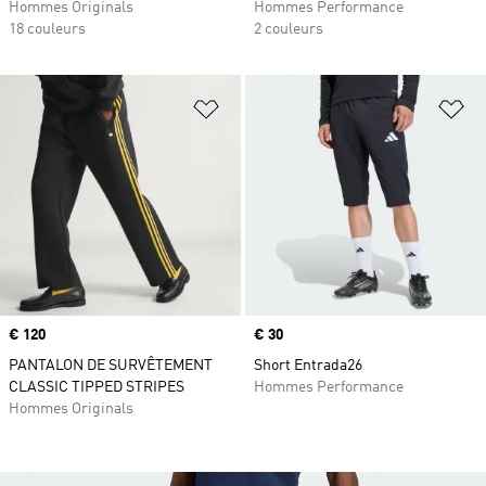
Hommes Originals
Hommes Performance
18 couleurs
2 couleurs
Ajouter à la Liste de produits favor
Aj
Prix
€ 120
Prix
€ 30
PANTALON DE SURVÊTEMENT
Short Entrada26
CLASSIC TIPPED STRIPES
Hommes Performance
Hommes Originals