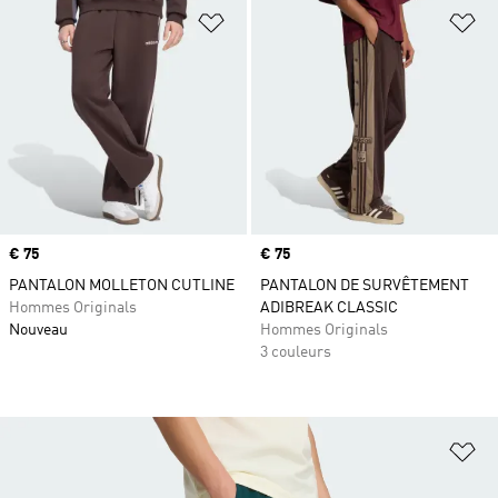
Ajouter à la Liste de produits favor
Aj
Prix
€ 75
Prix
€ 75
PANTALON MOLLETON CUTLINE
PANTALON DE SURVÊTEMENT
Hommes Originals
ADIBREAK CLASSIC
Nouveau
Hommes Originals
3 couleurs
Aj