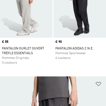
Prix
€ 55
Prix
€ 90
PANTALON OURLET OUVERT
PANTALON ADIDAS Z.N.E.
TRÈFLE ESSENTIALS
Hommes Sportswear
Hommes Originals
4 couleurs
3 couleurs
Aj