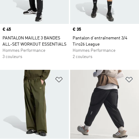
Prix
€ 45
Prix
€ 35
PANTALON MAILLE 3 BANDES
Pantalon d'entraînement 3/4
ALL-SET WORKOUT ESSENTIALS
Tiro26 League
Hommes Performance
Hommes Performance
3 couleurs
2 couleurs
Ajouter à la Liste de produits favor
Aj