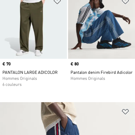
Ajouter à la Liste de produits favor
Aj
Prix
€ 70
Prix
€ 80
PANTALON LARGE ADICOLOR
Pantalon denim Firebird Adicolor
Hommes Originals
Hommes Originals
6 couleurs
Aj