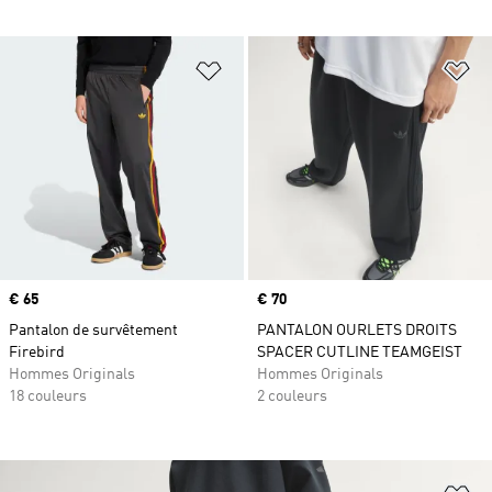
Ajouter à la Liste de produits favor
Aj
Prix
€ 65
Prix
€ 70
Pantalon de survêtement
PANTALON OURLETS DROITS
Firebird
SPACER CUTLINE TEAMGEIST
Hommes Originals
Hommes Originals
18 couleurs
2 couleurs
Aj