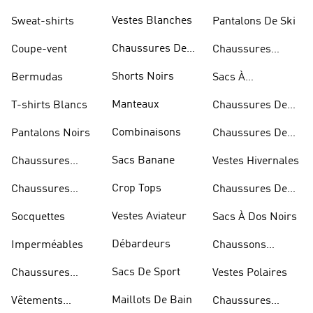
D'haltérophilie
Vestes Blanches
Sweat-shirts
Pantalons De Ski
Chaussures De
Coupe-vent
Chaussures
Basketball
Rouges
Shorts Noirs
Bermudas
Sacs À
Bandoulière
Manteaux
T-shirts Blancs
Chaussures De
Rugby
Combinaisons
Pantalons Noirs
Chaussures De
Skateur
Sacs Banane
Chaussures
Vestes Hivernales
Bleues
Crop Tops
Chaussures
Chaussures De
Dorées
Marche
Vestes Aviateur
Socquettes
Sacs À Dos Noirs
Débardeurs
Imperméables
Chaussons
D'escalade
Sacs De Sport
Chaussures
Vestes Polaires
Blanches
Maillots De Bain
Vêtements
Chaussures