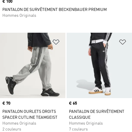
Prix
€ 100
PANTALON DE SURVÊTEMENT BECKENBAUER PREMIUM
Hommes Originals
Ajouter à la Liste de produits favor
Aj
Prix
€ 70
Prix
€ 65
PANTALON OURLETS DROITS
PANTALON DE SURVÊTEMENT
SPACER CUTLINE TEAMGEIST
CLASSIQUE
Hommes Originals
Hommes Originals
2 couleurs
7 couleurs