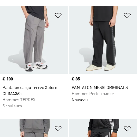
Ajouter à la Liste de produits favor
Aj
Prix
€ 100
Prix
€ 85
Pantalon cargo Terrex Xploric
PANTALON MESSI ORIGINALS
CLIMA365
Hommes Performance
Hommes TERREX
Nouveau
5 couleurs
Ajouter à la Liste de produits favor
Aj