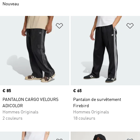
Nouveau
Ajouter à la Liste de produits favor
Aj
Prix
€ 85
Prix
€ 65
PANTALON CARGO VELOURS
Pantalon de survêtement
ADICOLOR
Firebird
Hommes Originals
Hommes Originals
2 couleurs
18 couleurs