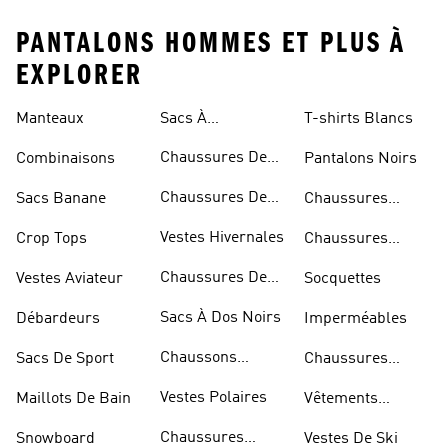
PANTALONS HOMMES ET PLUS À
EXPLORER
Manteaux
Sacs À
T-shirts Blancs
Bandoulière
Chaussures De
Combinaisons
Pantalons Noirs
Rugby
Chaussures De
Sacs Banane
Chaussures
Skateur
Bleues
Vestes Hivernales
Crop Tops
Chaussures
Dorées
Chaussures De
Vestes Aviateur
Socquettes
Marche
Sacs À Dos Noirs
Débardeurs
Imperméables
Chaussons
Sacs De Sport
Chaussures
D'escalade
Blanches
Vestes Polaires
Maillots De Bain
Vêtements
Sportifs
Chaussures
Snowboard
Vestes De Ski