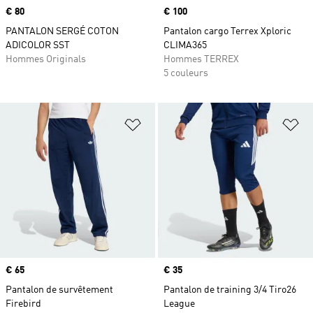
Prix
€ 80
Prix
€ 100
PANTALON SERGÉ COTON
Pantalon cargo Terrex Xploric
ADICOLOR SST
CLIMA365
Hommes Originals
Hommes TERREX
5 couleurs
Ajouter à la Liste de produits favor
Aj
Prix
€ 65
Prix
€ 35
Pantalon de survêtement
Pantalon de training 3/4 Tiro26
Firebird
League