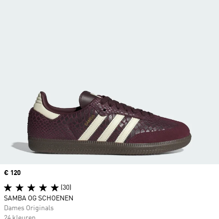
Price
€ 120
(30)
SAMBA OG SCHOENEN
Dames Originals
24 kleuren