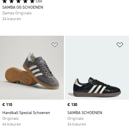
(30)
SAMBA OG SCHOENEN
Dames Originals
24 kleuren
Op verlanglijst zetten
Op
Price
€ 110
Price
€ 130
Handball Spezial Schoenen
SAMBA SCHOENEN
Originals
Originals
46 kleuren
24 kleuren