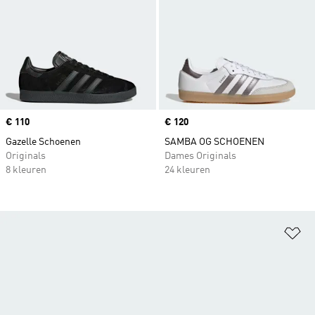
Price
€ 110
Price
€ 120
Gazelle Schoenen
SAMBA OG SCHOENEN
Originals
Dames Originals
8 kleuren
24 kleuren
Op