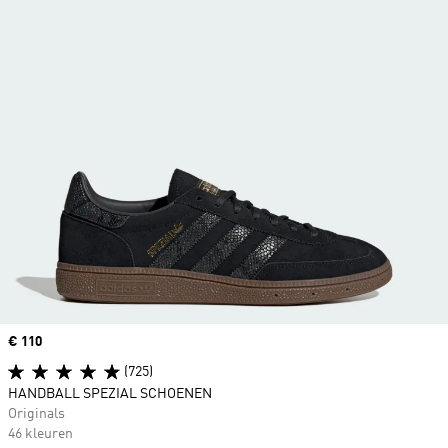
Price
€ 110
(725)
HANDBALL SPEZIAL SCHOENEN
Originals
46 kleuren