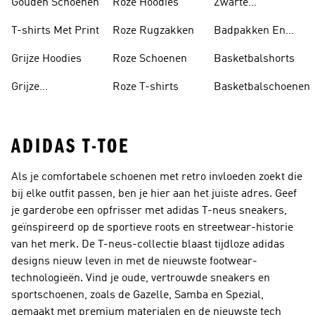
Gouden Schoenen
Roze Hoodies
Zwarte
Rugzakken
T-shirts Met Print
Roze Rugzakken
Badpakken En
Tankini's
Grijze Hoodies
Roze Schoenen
Basketbalshorts
Grijze
Roze T-shirts
Basketbalschoenen
Trainingspakken
ADIDAS T-TOE
Als je comfortabele schoenen met retro invloeden zoekt die
bij elke outfit passen, ben je hier aan het juiste adres. Geef
je garderobe een opfrisser met adidas T-neus sneakers,
geïnspireerd op de sportieve roots en streetwear-historie
van het merk. De T-neus-collectie blaast tijdloze adidas
designs nieuw leven in met de nieuwste footwear-
technologieën. Vind je oude, vertrouwde sneakers en
sportschoenen, zoals de Gazelle, Samba en Spezial,
gemaakt met premium materialen en de nieuwste tech