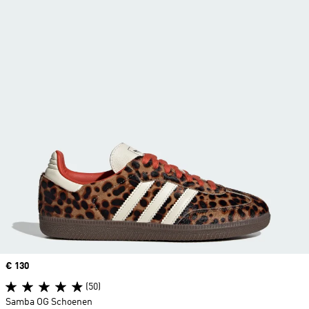
Price
€ 130
(50)
Samba OG Schoenen