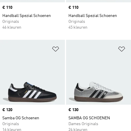
Price
€ 110
Price
€ 110
Handball Spezial Schoenen
Handball Spezial Schoenen
Originals
Originals
46 kleuren
45 kleuren
Op verlanglijst zetten
Op
Price
€ 120
Price
€ 130
Samba OG Schoenen
SAMBA OG SCHOENEN
Originals
Dames Originals
16 kleuren
24 kleuren