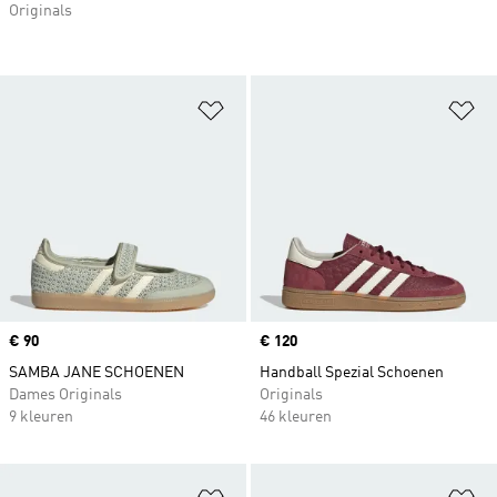
Originals
Op verlanglijst zetten
Op
Price
€ 90
Price
€ 120
SAMBA JANE SCHOENEN
Handball Spezial Schoenen
Dames Originals
Originals
9 kleuren
46 kleuren
Op verlanglijst zetten
Op