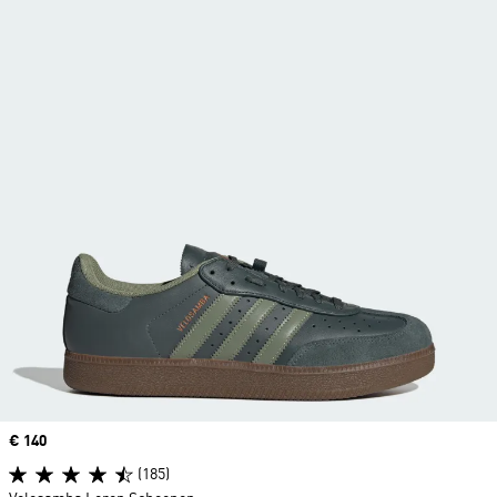
Price
€ 140
(185)