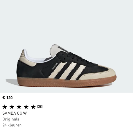
Price
€ 120
(30)
SAMBA OG W
Originals
24 kleuren