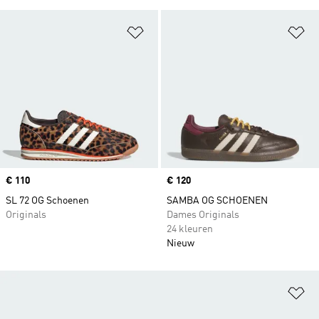
Op verlanglijst zetten
Op
Price
€ 110
Price
€ 120
SL 72 OG Schoenen
SAMBA OG SCHOENEN
Originals
Dames Originals
24 kleuren
Nieuw
Op