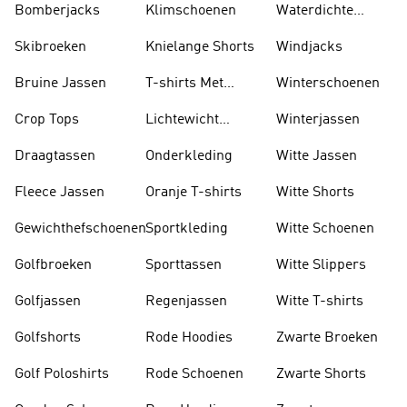
Bomberjacks
Klimschoenen
Waterdichte
Jassen
Skibroeken
Knielange Shorts
Windjacks
Bruine Jassen
T-shirts Met
Winterschoenen
Lange Mouwen
Crop Tops
Lichtewicht
Winterjassen
Jassen
Draagtassen
Onderkleding
Witte Jassen
Fleece Jassen
Oranje T-shirts
Witte Shorts
Gewichthefschoenen
Sportkleding
Witte Schoenen
Golfbroeken
Sporttassen
Witte Slippers
Golfjassen
Regenjassen
Witte T-shirts
Golfshorts
Rode Hoodies
Zwarte Broeken
Golf Poloshirts
Rode Schoenen
Zwarte Shorts