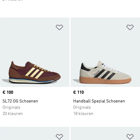
Op verlanglijst zetten
Op
Price
€ 100
Price
€ 110
SL72 OG Schoenen
Handball Spezial Schoenen
Originals
Originals
20 kleuren
18 kleuren
Op verlanglijst zetten
Op