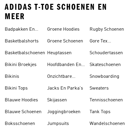
ADIDAS T-TOE SCHOENEN EN
MEER
Badpakken En
Groene Hoodies
Rugby Schoenen
Tankini's
Basketbalshorts
Groene Schoenen
Gore Tex
Schoenen
Basketbalschoenen
Heuptassen
Schoudertassen
Bikini Broekjes
Hoofdbanden En
Skateschoenen
Zonnekleppen
Bikinis
Onzichtbare
Snowboarding
Sokken
Bikini Tops
Jacks En Parka's
Sweaters
Blauwe Hoodies
Skijassen
Tennisschoenen
Blauwe Schoenen
Joggingbroeken
Tank Tops
Boksschoenen
Jumpsuits
Wandelschoenen