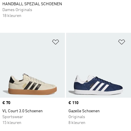
HANDBALL SPEZIAL SCHOENEN
Dames Originals
18 kleuren
Op verlanglijst zetten
Op
Price
€ 70
Price
€ 110
VL Court 3.0 Schoenen
Gazelle Schoenen
Sportswear
Originals
15 kleuren
8 kleuren