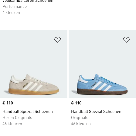
Velosamba Leren Schoenen
Performance
4 kleuren
Op verlanglijst zetten
Op
Price
€ 110
Price
€ 110
Handball Spezial Schoenen
Handball Spezial Schoenen
Heren Originals
Originals
46 kleuren
46 kleuren