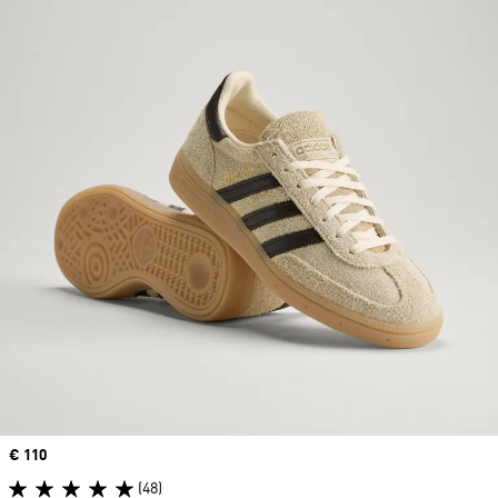
Price
€ 110
(48)