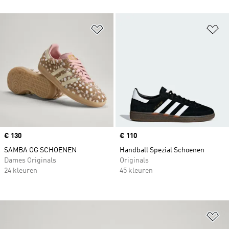
Op verlanglijst zetten
Op
Price
€ 130
Price
€ 110
SAMBA OG SCHOENEN
Handball Spezial Schoenen
Dames Originals
Originals
24 kleuren
45 kleuren
Op