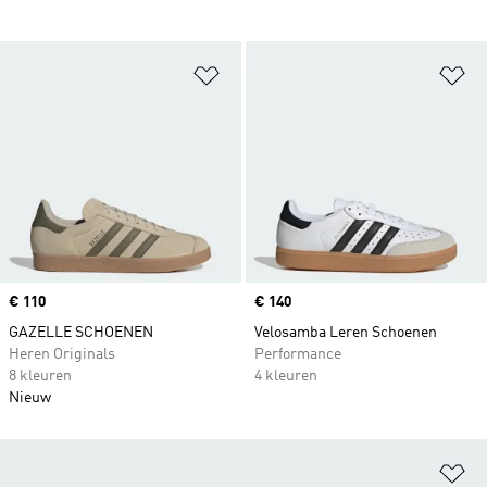
Op verlanglijst zetten
Op
Price
€ 110
Price
€ 140
GAZELLE SCHOENEN
Velosamba Leren Schoenen
Heren Originals
Performance
8 kleuren
4 kleuren
Nieuw
Op