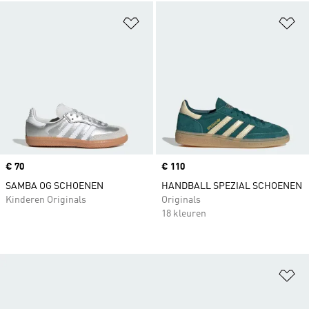
Op verlanglijst zetten
Op
Price
€ 70
Price
€ 110
SAMBA OG SCHOENEN
HANDBALL SPEZIAL SCHOENEN
Kinderen Originals
Originals
18 kleuren
Op