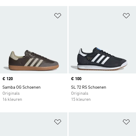
Op verlanglijst zetten
Op
Price
€ 120
Price
€ 100
Samba OG Schoenen
SL 72 RS Schoenen
Originals
Originals
16 kleuren
15 kleuren
Op verlanglijst zetten
Op