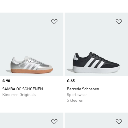
Op verlanglijst zetten
Op
Price
€ 90
Price
€ 65
SAMBA OG SCHOENEN
Barreda Schoenen
Kinderen Originals
Sportswear
5 kleuren
Op verlanglijst zetten
Op