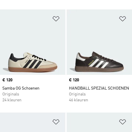
Op verlanglijst zetten
Op
Price
€ 120
Price
€ 120
Samba OG Schoenen
HANDBALL SPEZIAL SCHOENEN
Originals
Originals
24 kleuren
46 kleuren
Op verlanglijst zetten
Op