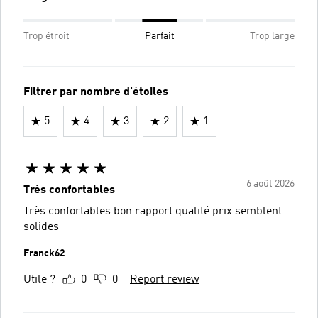
Trop étroit
Parfait
Trop large
Filtrer par nombre d'étoiles
5
4
3
2
1
6 août 2026
Très confortables
Très confortables bon rapport qualité prix semblent
solides
Franck62
Utile ?
0
0
Report review