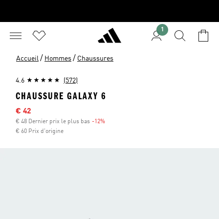
1
/
/
Accueil
Hommes
Chaussures
4.6
(572)
CHAUSSURE GALAXY 6
Sale price
€ 42
€ 48 Dernier prix le plus bas
-12%
Discount
€ 60 Prix d'origine