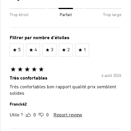
Trop étroit
Parfait
Trop large
Filtrer par nombre d'étoiles
5
4
3
2
1
6 août 2026
Très confortables
Très confortables bon rapport qualité prix semblent
solides
Franck62
Utile ?
0
0
Report review