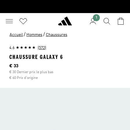
1
/
/
Accueil
Hommes
Chaussures
4.6
(572)
CHAUSSURE GALAXY 6
Current price
€ 33
€ 30 Dernier prix le plus bas
€ 60 Prix d'origine