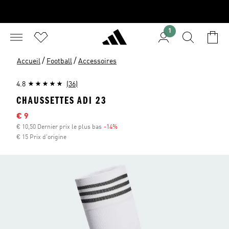
1
/
/
Accueil
Football
Accessoires
4.8
(36)
CHAUSSETTES ADI 23
Sale price
€ 9
€ 10,50 Dernier prix le plus bas
-14%
Discount
€ 15 Prix d'origine