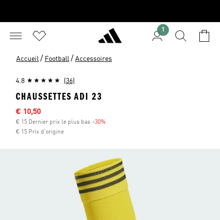
1
/
/
Accueil
Football
Accessoires
4.8
(36)
CHAUSSETTES ADI 23
Sale price
€ 10,50
€ 15 Dernier prix le plus bas
-30%
Discount
€ 15 Prix d'origine