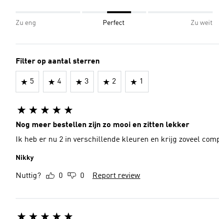
Zu eng
Perfect
Zu weit
Filter op aantal sterren
5
4
3
2
1
Nog meer bestellen zijn zo mooi en zitten lekker
Ik heb er nu 2 in verschillende kleuren en krijg zoveel c
Nikky
Nuttig?
0
0
Report review