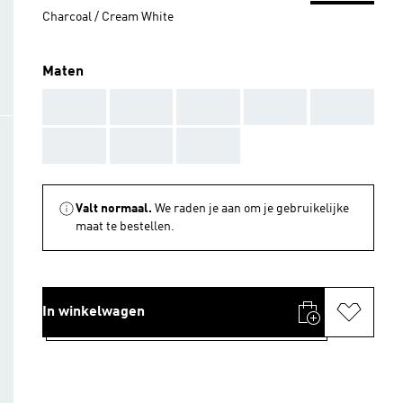
Charcoal / Cream White
Maten
AAA
AAA
AAA
AAA
AAA
AAA
AAA
AAA
Valt normaal.
We raden je aan om je gebruikelijke
maat te bestellen.
In winkelwagen