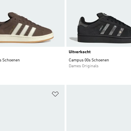
Uitverkocht
s Schoenen
Campus 00s Schoenen
Dames Originals
t zetten
Op verlanglijst zetten