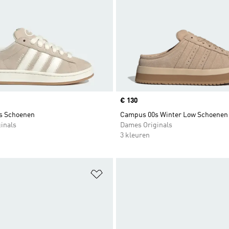
Price
€ 130
s Schoenen
Campus 00s Winter Low Schoenen
inals
Dames Originals
3 kleuren
t zetten
Op verlanglijst zetten