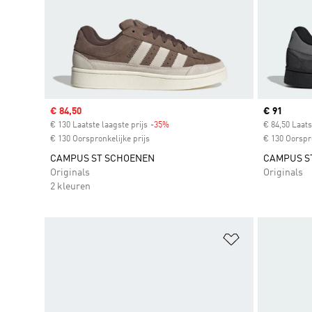
Sale price
€ 84,50
Current pr
€ 91
€ 130 Laatste laagste prijs
-35%
Discount
€ 84,50 Laats
€ 130 Oorspronkelijke prijs
€ 130 Oorspro
CAMPUS ST SCHOENEN
CAMPUS S
Originals
Originals
2 kleuren
Op verlanglijs