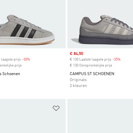
Sale price
€ 84,50
 laagste prijs
-30%
Discount
€ 130 Laatste laagste prijs
-35%
Discoun
nkelijke prijs
€ 130 Oorspronkelijke prijs
s Schoenen
CAMPUS ST SCHOENEN
Originals
2 kleuren
t zetten
Op verlanglijst zetten