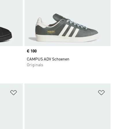
Price
€ 100
CAMPUS ADV Schoenen
Originals
Op verlanglijst zetten
Op verlangl