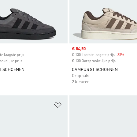
ice
Sale price
€ 84,50
te laagste prijs
€ 130 Laatste laagste prijs
-35%
Discoun
nkelijke prijs
€ 130 Oorspronkelijke prijs
T SCHOENEN
CAMPUS ST SCHOENEN
Originals
2 kleuren
t zetten
Op verlanglijst zetten