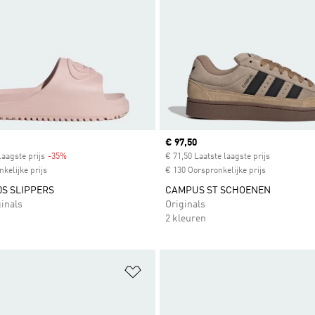
Current price
€ 97,50
laagste prijs
-35%
Discount
€ 71,50 Laatste laagste prijs
kelijke prijs
€ 130 Oorspronkelijke prijs
S SLIPPERS
CAMPUS ST SCHOENEN
inals
Originals
2 kleuren
t zetten
Op verlanglijst zetten