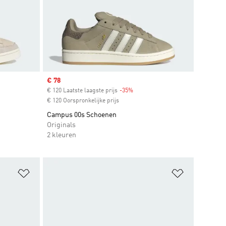
Sale price
€ 78
t
€ 120 Laatste laagste prijs
-35%
Discount
€ 120 Oorspronkelijke prijs
Campus 00s Schoenen
Originals
2 kleuren
Op verlanglijst zetten
Op verlangl