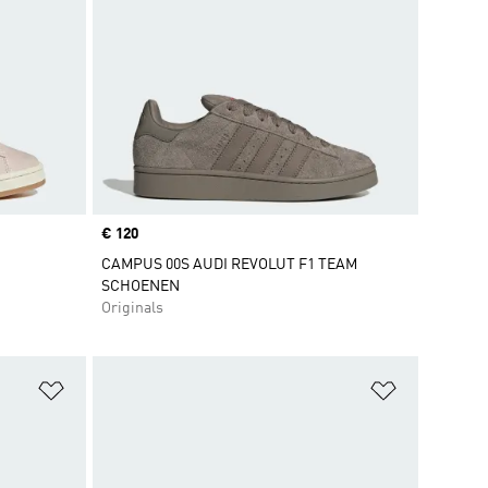
Price
€ 120
CAMPUS 00S AUDI REVOLUT F1 TEAM
SCHOENEN
Originals
Op verlanglijst zetten
Op verlangl