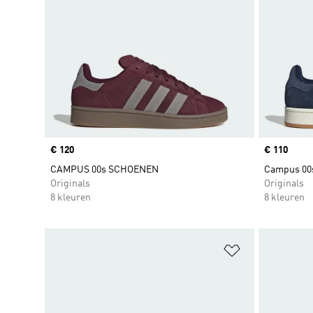
Price
€ 120
Price
€ 110
CAMPUS 00s SCHOENEN
Campus 00
Originals
Originals
8 kleuren
8 kleuren
Op verlanglijs