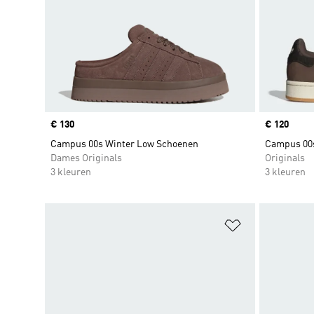
Price
€ 130
Price
€ 120
Campus 00s Winter Low Schoenen
Campus 00
Dames Originals
Originals
3 kleuren
3 kleuren
Op verlanglijs