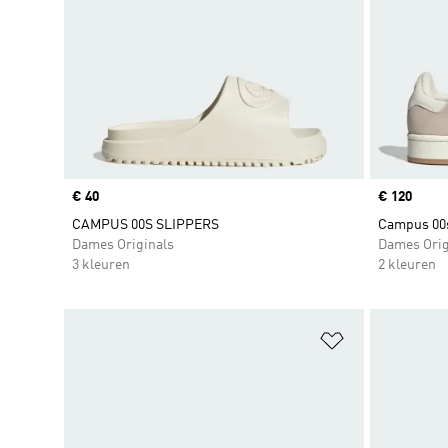
Price
€ 40
Price
€ 120
CAMPUS 00S SLIPPERS
Campus 00
Dames Originals
Dames Orig
3 kleuren
2 kleuren
Op verlanglijs