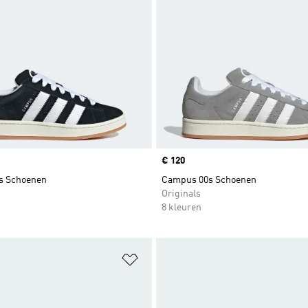
Price
€ 120
s Schoenen
Campus 00s Schoenen
Originals
8 kleuren
t zetten
Op verlanglijst zetten