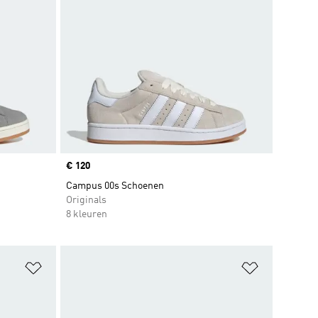
Price
€ 120
Campus 00s Schoenen
Originals
8 kleuren
Op verlanglijst zetten
Op verlangl