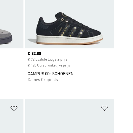
Current price
€ 82,80
t
€ 72 Laatste laagste prijs
€ 120 Oorspronkelijke prijs
CAMPUS 00s SCHOENEN
Dames Originals
Op verlanglijst zetten
Op verlangl