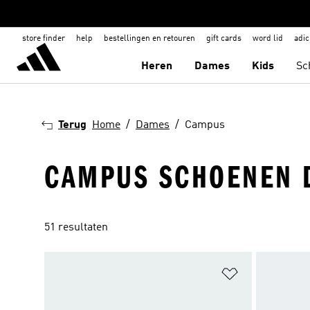
store finder
help
bestellingen en retouren
gift cards
word lid
adic
Heren
Dames
Kids
Sc
Terug
Home
Dames
Campus
CAMPUS SCHOENEN 
51 resultaten
Op verlanglijs