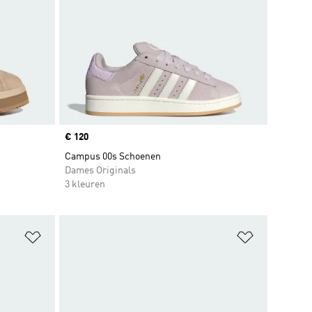
Price
€ 120
Campus 00s Schoenen
Dames Originals
3 kleuren
Op verlanglijst zetten
Op verlangl