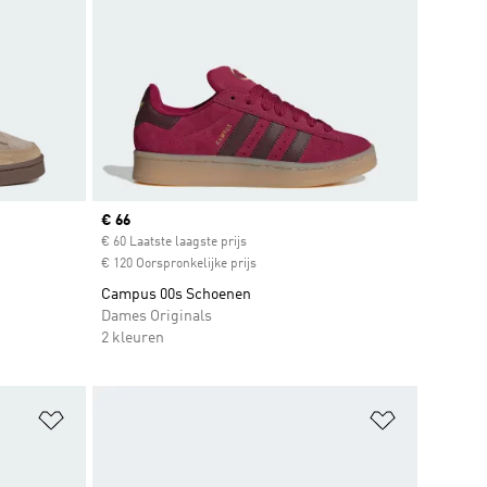
Current price
€ 66
€ 60 Laatste laagste prijs
€ 120 Oorspronkelijke prijs
Campus 00s Schoenen
Dames Originals
2 kleuren
Op verlanglijst zetten
Op verlangl