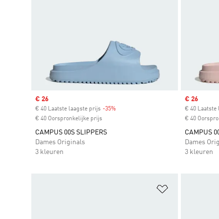
Sale price
€ 26
Sale price
€ 26
€ 40 Laatste laagste prijs
-35%
Discount
€ 40 Laatste 
€ 40 Oorspronkelijke prijs
€ 40 Oorspron
CAMPUS 00S SLIPPERS
CAMPUS 00
Dames Originals
Dames Orig
3 kleuren
3 kleuren
Op verlanglijs