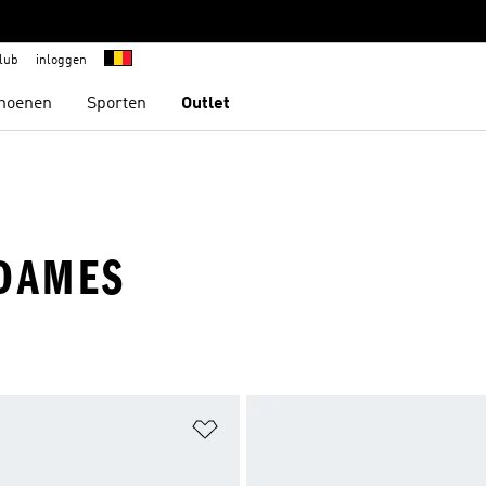
lub
inloggen
hoenen
Sporten
Outlet
DAMES
t zetten
Op verlanglijst zetten