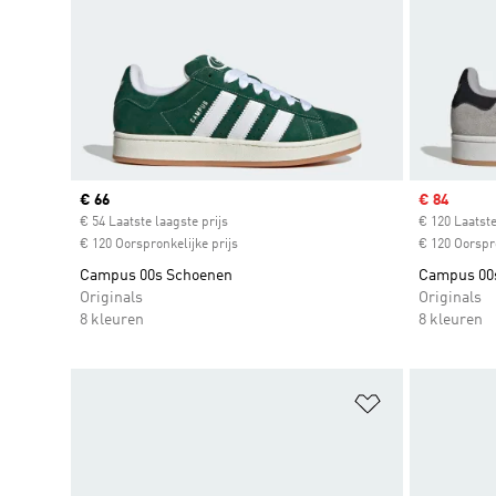
Current price
€ 66
Sale price
€ 84
€ 54 Laatste laagste prijs
€ 120 Laatste
€ 120 Oorspronkelijke prijs
€ 120 Oorspro
Campus 00s Schoenen
Campus 00
Originals
Originals
8 kleuren
8 kleuren
Op verlanglijs