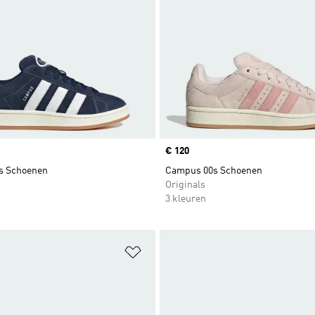
Price
€ 120
s Schoenen
Campus 00s Schoenen
Originals
3 kleuren
t zetten
Op verlanglijst zetten