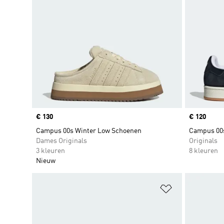
Price
€ 130
Price
€ 120
Campus 00s Winter Low Schoenen
Campus 00
Dames Originals
Originals
3 kleuren
8 kleuren
Nieuw
Op verlanglijs