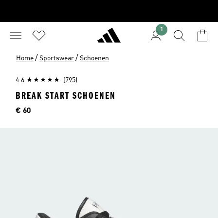
1
/
/
Home
Sportswear
Schoenen
4.6
(795)
BREAK START SCHOENEN
Price
€ 60