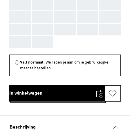
AAA
AAA
AAA
AAA
AAA
AAA
AAA
AAA
AAA
AAA
AAA
AAA
AAA
AAA
AAA
AAA
AAA
Valt normaal.
We raden je aan om je gebruikelijke
maat te bestellen.
In winkelwagen
Beschrijving