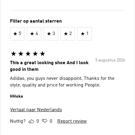
Filter op aantal sterren
5
4
3
2
1
5 augustus 2026
This a great looking shoe And I look
good in them
Adidas, you guys never disappoint. Thanks for the
style, quality and price for working People.
HHoke
Vertaal naar Nederlands
Nuttig?
0
0
Report review