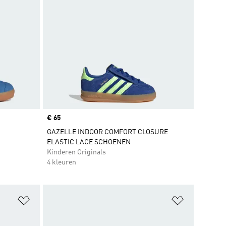
Price
€ 65
GAZELLE INDOOR COMFORT CLOSURE
ELASTIC LACE SCHOENEN
Kinderen Originals
4 kleuren
Op verlanglijst zetten
Op verlangl