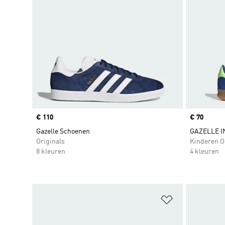
Price
€ 110
Price
€ 70
Gazelle Schoenen
GAZELLE 
Originals
Kinderen O
8 kleuren
4 kleuren
Op verlanglijs