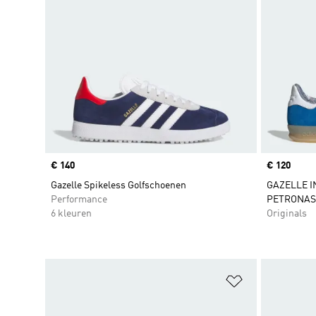
Price
€ 140
Price
€ 120
Gazelle Spikeless Golfschoenen
GAZELLE 
Performance
PETRONAS
6 kleuren
Originals
Op verlanglijs