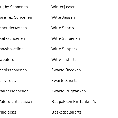
ugby Schoenen
Winterjassen
ore Tex Schoenen
Witte Jassen
choudertassen
Witte Shorts
kateschoenen
Witte Schoenen
nowboarding
Witte Slippers
weaters
Witte T-shirts
ennisschoenen
Zwarte Broeken
ank Tops
Zwarte Shorts
andelschoenen
Zwarte Rugzakken
aterdichte Jassen
Badpakken En Tankini's
indjacks
Basketbalshorts