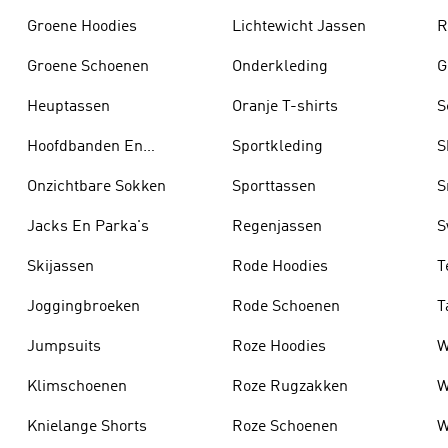
Groene Hoodies
Lichtewicht Jassen
R
Groene Schoenen
Onderkleding
G
Heuptassen
Oranje T-shirts
S
Hoofdbanden En
Sportkleding
S
Zonnekleppen
Onzichtbare Sokken
Sporttassen
S
Jacks En Parka's
Regenjassen
S
Skijassen
Rode Hoodies
T
Joggingbroeken
Rode Schoenen
T
Jumpsuits
Roze Hoodies
W
Klimschoenen
Roze Rugzakken
W
Knielange Shorts
Roze Schoenen
W