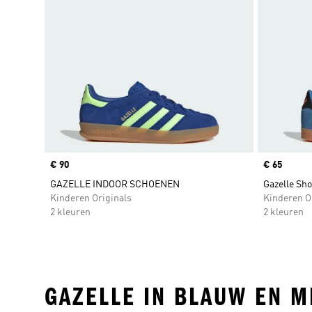
Price
€ 90
Price
€ 65
GAZELLE INDOOR SCHOENEN
Gazelle Sho
Kinderen Originals
Kinderen O
2 kleuren
2 kleuren
GAZELLE IN BLAUW EN M