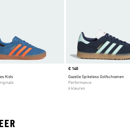
Price
€ 140
es Kids
Gazelle Spikeless Golfschoenen
riginals
Performance
6 kleuren
EER