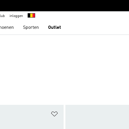
lub
inloggen
hoenen
Sporten
Outlet
t zetten
Op verlanglijst zetten