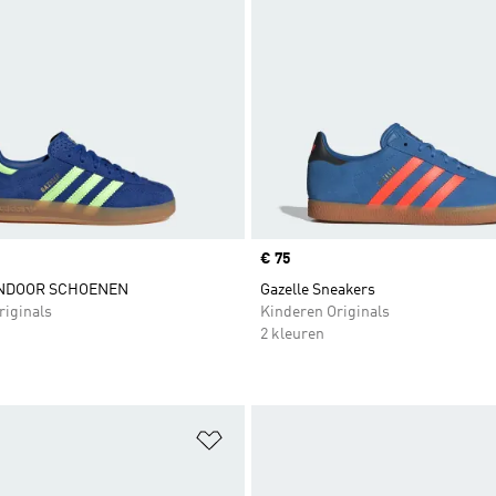
Price
€ 75
INDOOR SCHOENEN
Gazelle Sneakers
riginals
Kinderen Originals
2 kleuren
t zetten
Op verlanglijst zetten