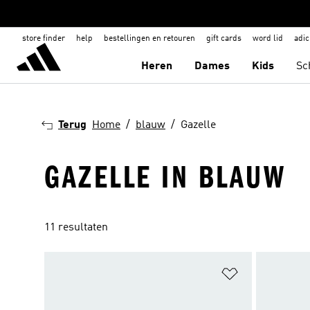
store finder
help
bestellingen en retouren
gift cards
word lid
adic
Heren
Dames
Kids
Sc
Terug
Home
blauw
Gazelle
GAZELLE IN BLAUW
11 resultaten
Op verlanglijs