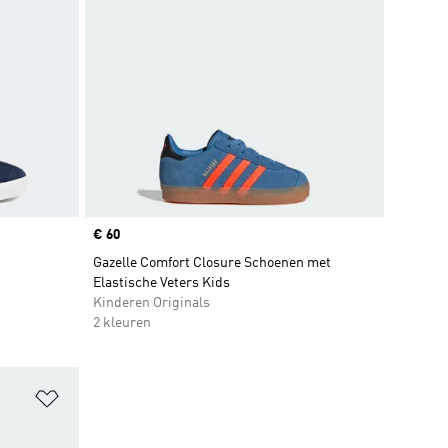
Price
€ 60
Gazelle Comfort Closure Schoenen met
Elastische Veters Kids
Kinderen Originals
2 kleuren
Op verlanglijst zetten