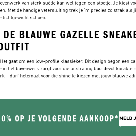
 bovenwerk van sterk suède kan wel tegen een stootje. Je kiest v
. Met de handige vetersluiting trek je ‘m precies zo strak als jij 
e lichtgewicht schoen.
N DE BLAUWE GAZELLE SNEAK
OUTFIT
Het gaat om een low-profile klassieker. Dit design begon een ca
 in het bovenwerk zorgt voor die uitstraling boordevol karakter:
werk – durf helemaal voor die shine te kiezen met jouw blauwe ad
10% OP JE VOLGENDE AANKOOP*
MELD J