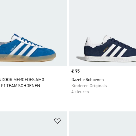
Price
€ 75
INDOOR MERCEDES AMG
Gazelle Schoenen
 F1 TEAM SCHOENEN
Kinderen Originals
4 kleuren
t zetten
Op verlanglijst zetten