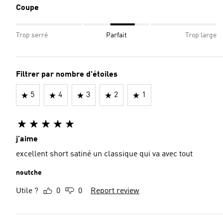
Coupe
Trop serré
Parfait
Trop large
Filtrer par nombre d'étoiles
5
4
3
2
1
j’aime
excellent short satiné un classique qui va avec tout
noutche
Utile ?
0
0
Report review