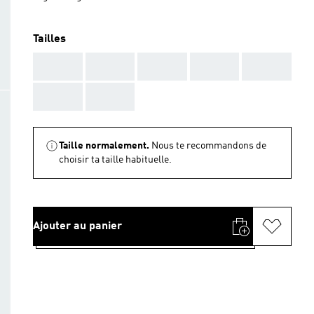
Tailles
AAA
AAA
AAA
AAA
AAA
AAA
AAA
Taille normalement.
Nous te recommandons de
choisir ta taille habituelle.
Ajouter au panier