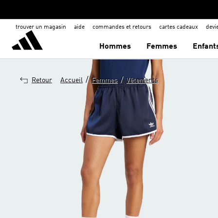
trouver un magasin
aide
commandes et retours
cartes cadeaux
dev
Hommes
Femmes
Enfant
/
/
Retour
Accueil
Femmes
Vêtements