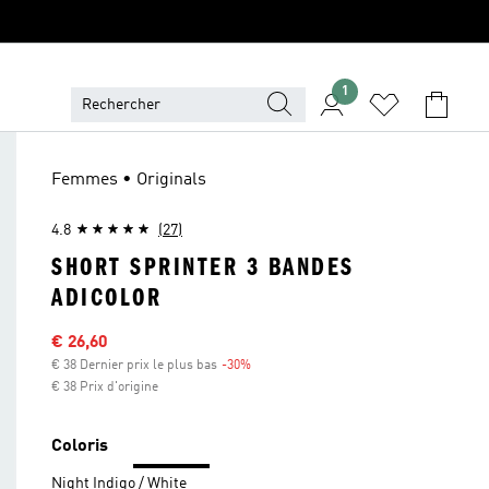
1
Femmes • Originals
4.8
(27)
SHORT SPRINTER 3 BANDES
ADICOLOR
Sale price
€ 26,60
€ 38 Dernier prix le plus bas
-30%
Discount
€ 38 Prix d'origine
Coloris
Night Indigo / White