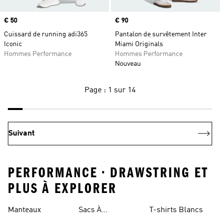
Prix
€ 50
Prix
€ 90
Cuissard de running adi365
Pantalon de survêtement Inter
Iconic
Miami Originals
Hommes Performance
Hommes Performance
Nouveau
Page : 1 sur 14
Suivant
PERFORMANCE • DRAWSTRING ET
PLUS À EXPLORER
Manteaux
Sacs À
T-shirts Blancs