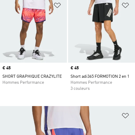
Ajouter à la Liste de produits favor
Aj
Prix
€ 45
Prix
€ 45
SHORT GRAPHIQUE CRAZYLITE
Short adi365 FORMOTION 2 en 1
Hommes Performance
Hommes Performance
3 couleurs
Aj