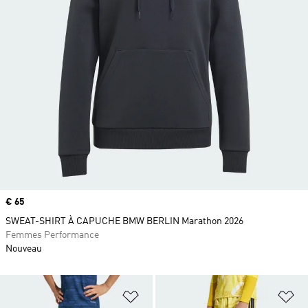
Prix
€ 65
SWEAT-SHIRT À CAPUCHE BMW BERLIN Marathon 2026
Femmes Performance
Nouveau
Ajouter à la Liste de produits favor
Aj