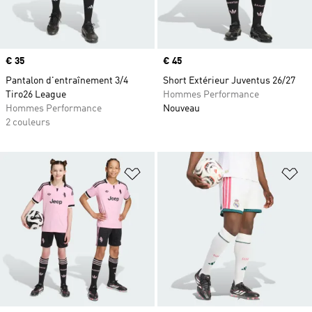
Prix
€ 35
Prix
€ 45
Pantalon d'entraînement 3/4
Short Extérieur Juventus 26/27
Tiro26 League
Hommes Performance
Hommes Performance
Nouveau
2 couleurs
Ajouter à la Liste de produits favor
Aj