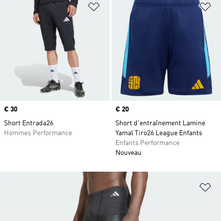
Ajouter à la Liste de produits favor
Aj
Prix
€ 30
Prix
€ 20
Short Entrada26
Short d'entraînement Lamine
Hommes Performance
Yamal Tiro26 League Enfants
Enfants Performance
Nouveau
Aj