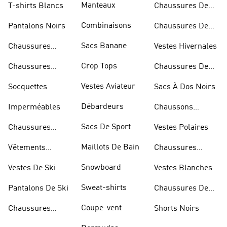
Manteaux
T-shirts Blancs
Chaussures De
Rugby
Combinaisons
Pantalons Noirs
Chaussures De
Skateur
Sacs Banane
Chaussures
Vestes Hivernales
Bleues
Crop Tops
Chaussures
Chaussures De
Dorées
Marche
Vestes Aviateur
Socquettes
Sacs À Dos Noirs
Débardeurs
Imperméables
Chaussons
D'escalade
Sacs De Sport
Chaussures
Vestes Polaires
Blanches
Maillots De Bain
Vêtements
Chaussures
Sportifs
D'haltérophilie
Snowboard
Vestes De Ski
Vestes Blanches
Sweat-shirts
Pantalons De Ski
Chaussures De
Basketball
Coupe-vent
Chaussures
Shorts Noirs
Rouges