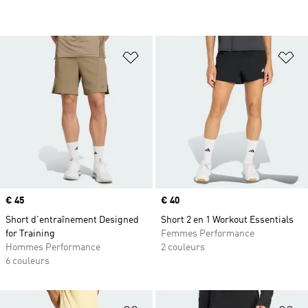
Ajouter à la Liste de produits favor
Aj
Prix
€ 45
Prix
€ 40
Short d'entraînement Designed
Short 2 en 1 Workout Essentials
for Training
Femmes Performance
Hommes Performance
2 couleurs
6 couleurs