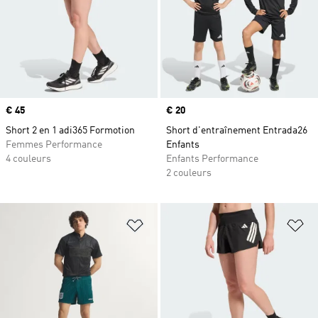
Prix
€ 45
Prix
€ 20
Short 2 en 1 adi365 Formotion
Short d'entraînement Entrada26
Femmes Performance
Enfants
4 couleurs
Enfants Performance
2 couleurs
Ajouter à la Liste de produits favor
Aj