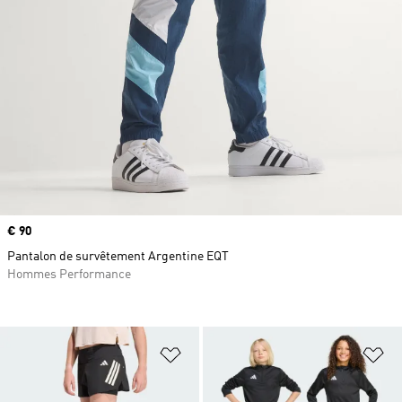
Prix
€ 90
Pantalon de survêtement Argentine EQT
Hommes Performance
Ajouter à la Liste de produits favor
Aj