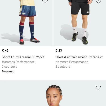
Ajouter à la Liste de produits favor
Aj
Prix
€ 45
Prix
€ 23
Short Third Arsenal FC 26/27
Short d'entraînement Entrada 26
Hommes Performance
Hommes Performance
3 couleurs
2 couleurs
Nouveau
Aj