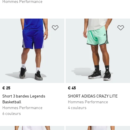
Hommes Performance
Ajouter à la Liste de produits favor
Aj
Prix
€ 25
Prix
€ 45
Short 3 bandes Legends
SHORT ADIDAS CRAZY LITE
Basketball
Hommes Performance
Hommes Performance
4 couleurs
6 couleurs