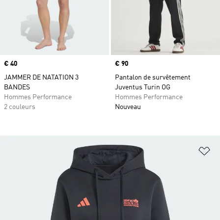
Prix
€ 40
Prix
€ 90
JAMMER DE NATATION 3
Pantalon de survêtement
BANDES
Juventus Turin OG
Hommes Performance
Hommes Performance
2 couleurs
Nouveau
Aj