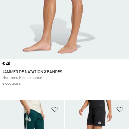
Prix
€ 40
JAMMER DE NATATION 3 BANDES
Hommes Performance
2 couleurs
Ajouter à la Liste de produits favor
Aj