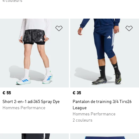
4 couleurs
Ajouter à la Liste de produits favor
Aj
Prix
€ 55
Prix
€ 35
Short 2-en-1 adi365 Spray Dye
Pantalon de training 3/4 Tiro26
Hommes Performance
League
Hommes Performance
2 couleurs