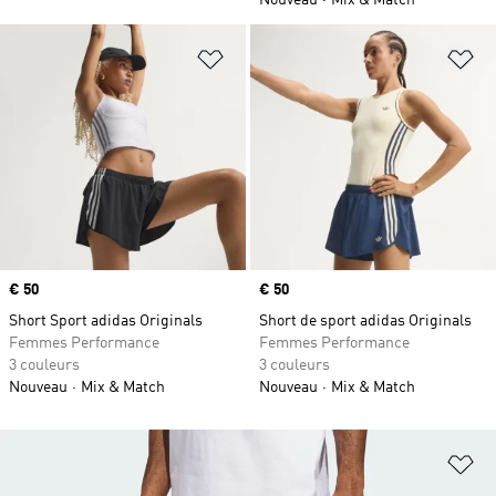
Nouveau
Mix & Match
Ajouter à la Liste de produits favor
Aj
Prix
€ 50
Prix
€ 50
Short Sport adidas Originals
Short de sport adidas Originals
Femmes Performance
Femmes Performance
3 couleurs
3 couleurs
Nouveau
Mix & Match
Nouveau
Mix & Match
Aj