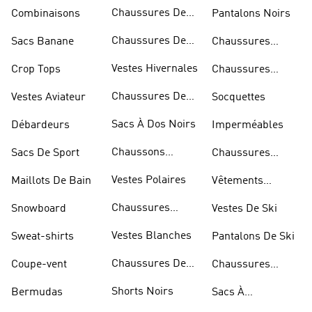
Bandoulière
Chaussures De
Combinaisons
Pantalons Noirs
Rugby
Chaussures De
Sacs Banane
Chaussures
Skateur
Bleues
Vestes Hivernales
Crop Tops
Chaussures
Dorées
Chaussures De
Vestes Aviateur
Socquettes
Marche
Sacs À Dos Noirs
Débardeurs
Imperméables
Chaussons
Sacs De Sport
Chaussures
D'escalade
Blanches
Vestes Polaires
Maillots De Bain
Vêtements
Sportifs
Chaussures
Snowboard
Vestes De Ski
D'haltérophilie
Vestes Blanches
Sweat-shirts
Pantalons De Ski
Chaussures De
Coupe-vent
Chaussures
Basketball
Rouges
Shorts Noirs
Bermudas
Sacs À
Bandoulière