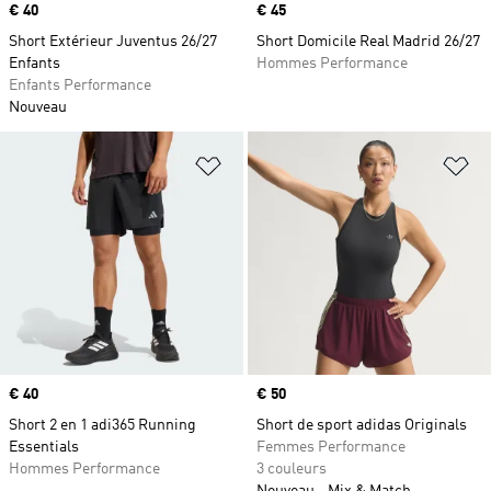
Prix
€ 40
Prix
€ 45
Short Extérieur Juventus 26/27
Short Domicile Real Madrid 26/27
Enfants
Hommes Performance
Enfants Performance
Nouveau
Ajouter à la Liste de produits favor
Aj
Prix
€ 40
Prix
€ 50
Short 2 en 1 adi365 Running
Short de sport adidas Originals
Essentials
Femmes Performance
Hommes Performance
3 couleurs