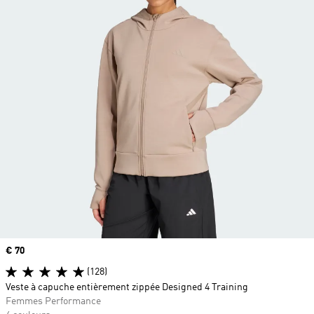
Prix
€ 70
(128)
Veste à capuche entièrement zippée Designed 4 Training
Femmes Performance