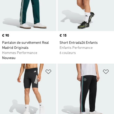
Prix
€ 90
Prix
€ 15
Pantalon de survêtement Real
Short Entrada26 Enfants
Madrid Originals
Enfants Performance
Hommes Performance
6 couleurs
Nouveau
Ajouter à la Liste de produits favor
Aj