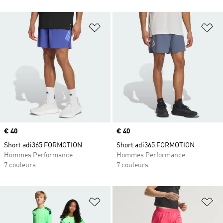
Ajouter à la Liste de produits favor
Aj
Prix
€ 40
Prix
€ 40
Short adi365 FORMOTION
Short adi365 FORMOTION
Hommes Performance
Hommes Performance
7 couleurs
7 couleurs
Ajouter à la Liste de produits favor
Aj