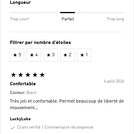
Longueur
Trop court
Parfait
Trop long
Filtrer par nombre d'étoiles
5
4
3
2
1
4 août 2026
Confortable
Couleur:
Black
Très joli et confortable. Permet beaucoup de liberté de
mouvement...
LuckyLuke
Client vérifié
Commentaire récompensé