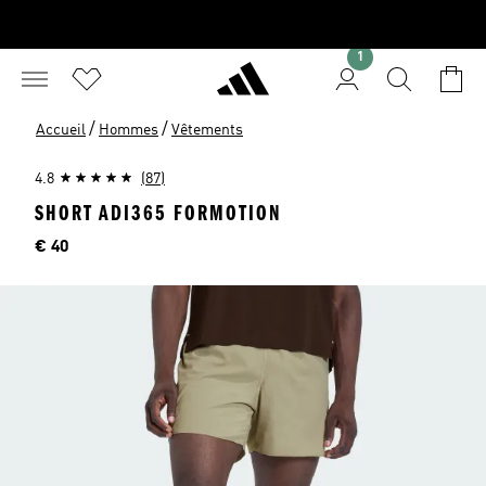
1
/
/
Accueil
Hommes
Vêtements
4.8
(87)
SHORT ADI365 FORMOTION
Price
€ 40