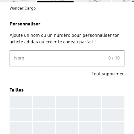
Wonder Cargo
Personnaliser
Ajoute un nom ou un numéro pour personnaliser ton
article adidas ou créer le cadeau parfait !
Nom
0 / 10
Tout supprimer
Tailles
AAA
AAA
AAA
AAA
AAA
AAA
AAA
AAA
AAA
AAA
AAA
AAA
AAA
AAA
AAA