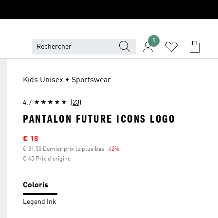
1
Kids Unisex • Sportswear
4.7
(23)
PANTALON FUTURE ICONS LOGO
Sale price
€ 18
€ 31,50 Dernier prix le plus bas
-42%
Discount
€ 45 Prix d'origine
Coloris
Legend Ink