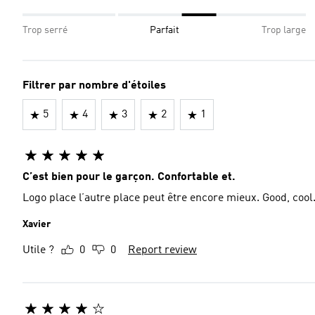
Trop serré
Parfait
Trop large
Filtrer par nombre d'étoiles
5
4
3
2
1
C’est bien pour le garçon. Confortable et.
Logo place l’autre place peut être encore mieux. Good, cool
Xavier
Utile ?
0
0
Report review