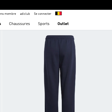
iens membre
adiclub
Se connecter
s
Chaussures
Sports
Outlet