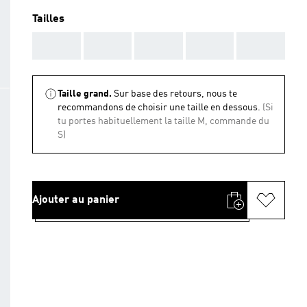
Tailles
AAA
AAA
AAA
AAA
AAA
Taille grand.
Sur base des retours, nous te
recommandons de choisir une taille en dessous.
(Si
tu portes habituellement la taille M, commande du
S)
Ajouter au panier