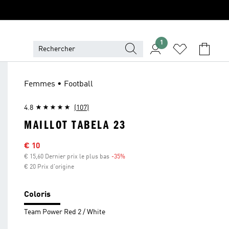
1
Femmes • Football
4.8
(107)
MAILLOT TABELA 23
Sale price
€ 10
€ 15,60 Dernier prix le plus bas
-35%
Discount
€ 20 Prix d'origine
Coloris
Team Power Red 2 / White