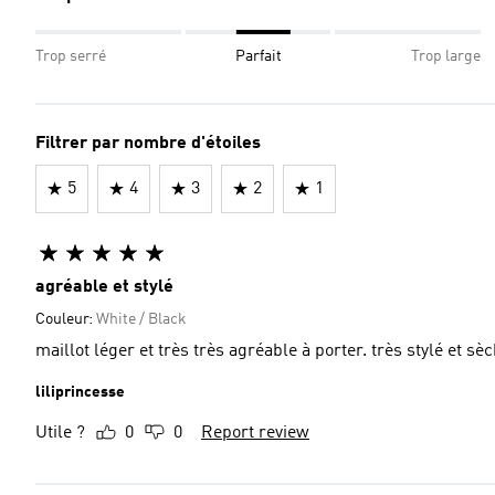
Trop serré
Parfait
Trop large
Filtrer par nombre d'étoiles
5
4
3
2
1
agréable et stylé
Couleur:
White / Black
maillot léger et très très agréable à porter. très stylé et s
liliprincesse
Utile ?
0
0
Report review