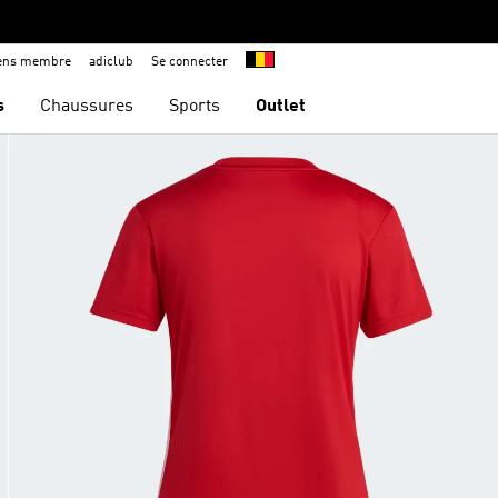
iens membre
adiclub
Se connecter
s
Chaussures
Sports
Outlet