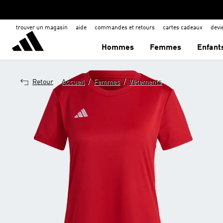
trouver un magasin
aide
commandes et retours
cartes cadeaux
dev
Hommes
Femmes
Enfant
/
/
Retour
Accueil
Femmes
Vêtements