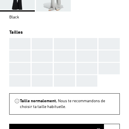
Black
Tailles
AAA
AAA
AAA
AAA
AAA
AAA
AAA
AAA
AAA
AAA
AAA
AAA
AAA
AAA
AAA
AAA
AAA
AAA
AAA
Taille normalement.
Nous te recommandons de
choisir ta taille habituelle.