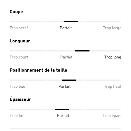
Coupe
Trop serré
Parfait
Trop large
Longueur
Trop court
Parfait
Trop long
Positionnement de la taille
Trop bas
Parfait
Trop haut
Épaisseur
Trop fin
Parfait
Trop épais