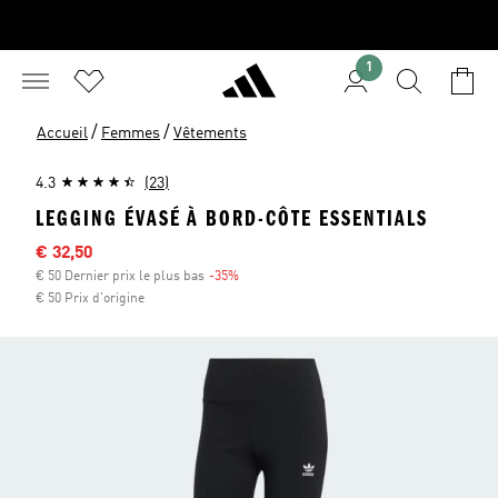
1
/
/
Accueil
Femmes
Vêtements
4.3
(23)
LEGGING ÉVASÉ À BORD-CÔTE ESSENTIALS
Sale price
€ 32,50
€ 50 Dernier prix le plus bas
-35%
Discount
€ 50 Prix d'origine