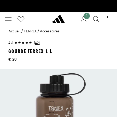
1
/
/
Accueil
TERREX
Accessoires
4.6
(42)
GOURDE TERREX 1 L
Price
€ 20