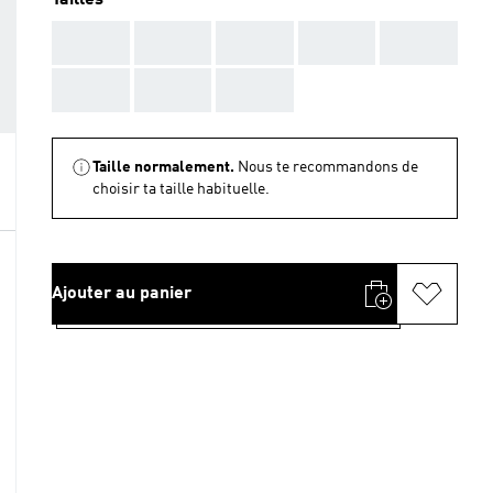
Tailles
AAA
AAA
AAA
AAA
AAA
AAA
AAA
AAA
Taille normalement.
Nous te recommandons de
choisir ta taille habituelle.
Ajouter au panier