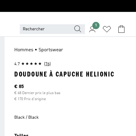
1
Hommes • Sportswear
4.7
(76)
DOUDOUNE À CAPUCHE HELIONIC
Current price
€ 85
€ 68 Dernier prix le plus bas
€ 170 Prix d'origine
Black / Black