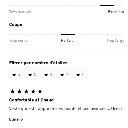
Très mauvais
Excellent
Coupe
Trop serré
Parfait
Trop large
Filtrer par nombre d'étoiles
5
4
3
2
1
Confortable et Chaud
Veste qui est l'appui de ses points et ses avances... Great
Elmano