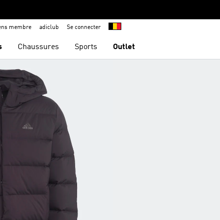
iens membre
adiclub
Se connecter
s
Chaussures
Sports
Outlet