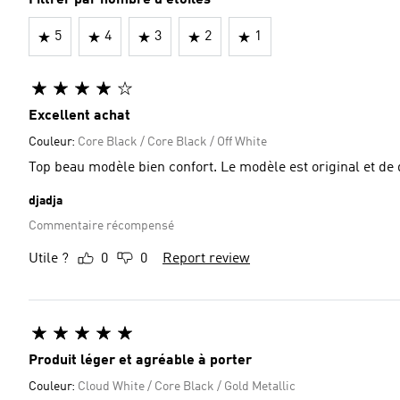
Filtrer par nombre d'étoiles
5
4
3
2
1
Excellent achat
Couleur:
Core Black / Core Black / Off White
Top beau modèle bien confort. Le modèle est original et de 
djadja
Commentaire récompensé
Utile ?
0
0
Report review
Produit léger et agréable à porter
Couleur:
Cloud White / Core Black / Gold Metallic