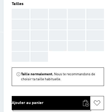
Tailles
AAA
AAA
AAA
AAA
AAA
AAA
AAA
AAA
AAA
AAA
AAA
AAA
AAA
AAA
AAA
AAA
AAA
AAA
AAA
AAA
AAA
AAA
Taille normalement.
Nous te recommandons de
choisir ta taille habituelle.
Ajouter au panier