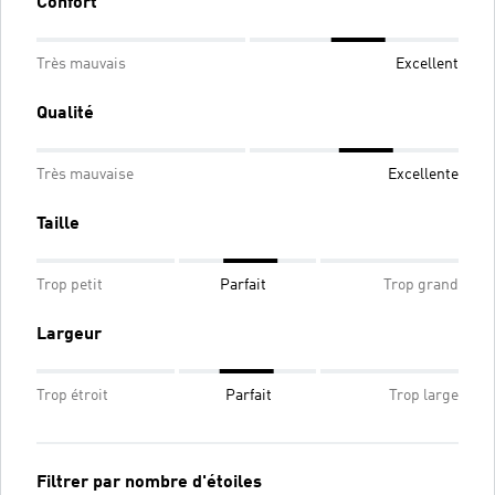
Confort
Très mauvais
Excellent
Qualité
Très mauvaise
Excellente
Taille
Trop petit
Parfait
Trop grand
Largeur
Trop étroit
Parfait
Trop large
Filtrer par nombre d'étoiles