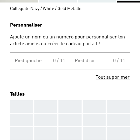
Collegiate Navy / White / Gold Metallic
Personnaliser
Ajoute un nom ou un numéro pour personnaliser ton
article adidas ou créer le cadeau parfait !
Pied gauche
0 / 11
Pied droit
0 / 11
Tout supprimer
Tailles
AAA
AAA
AAA
AAA
AAA
AAA
AAA
AAA
AAA
AAA
AAA
AAA
AAA
AAA
AAA