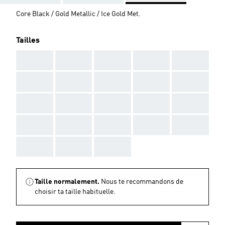
Core Black / Gold Metallic / Ice Gold Met.
Tailles
AAA
AAA
AAA
AAA
AAA
AAA
AAA
AAA
AAA
AAA
AAA
AAA
AAA
AAA
AAA
AAA
AAA
AAA
AAA
AAA
AAA
AAA
AAA
Taille normalement.
Nous te recommandons de
choisir ta taille habituelle.