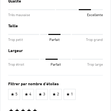
Qualité
Très mauvaise
Excellente
Taille
Trop petit
Parfait
Trop grand
Largeur
Trop étroit
Parfait
Trop large
Filtrer par nombre d'étoiles
5
4
3
2
1