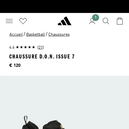
1
/
/
Accueil
Basketball
Chaussures
4.6
(21)
CHAUSSURE D.O.N. ISSUE 7
Price
€ 120