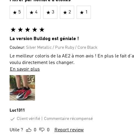
Filtrer par nombre d'étoiles
5
4
3
2
1
La version Bulldog est géniale !
Couleur:
Silver Metallic / Pure Ruby / Core Black
Le meilleur coloris de la AE2 à mon avis ! En plus le fait d
voulu directement les changer.
En savoir plus
Luc1311
Client vérifié
Commentaire récompensé
Utile ?
0
0
Report review