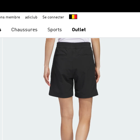
iens membre
adiclub
Se connecter
s
Chaussures
Sports
Outlet