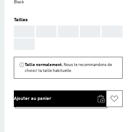
Black
Tailles
AAA
AAA
AAA
AAA
AAA
AAA
Taille normalement.
Nous te recommandons de
choisir ta taille habituelle.
Ajouter au panier