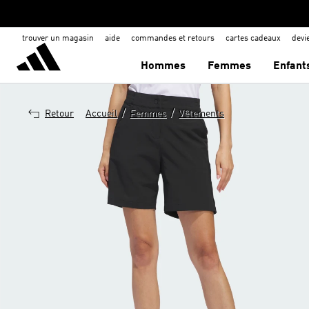
trouver un magasin
aide
commandes et retours
cartes cadeaux
dev
Hommes
Femmes
Enfant
/
/
Retour
Accueil
Femmes
Vêtements