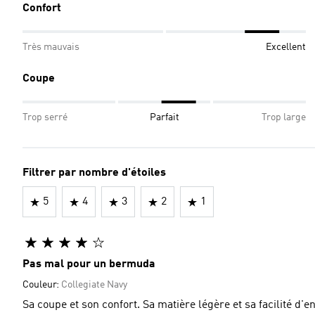
Confort
Très mauvais
Excellent
Coupe
Trop serré
Parfait
Trop large
Filtrer par nombre d'étoiles
5
4
3
2
1
Pas mal pour un bermuda
Couleur:
Collegiate Navy
Sa coupe et son confort. Sa matière légère et sa facilité d'e