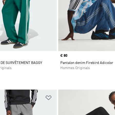
Prix
€ 80
 DE SURVÊTEMENT BAGGY
Pantalon denim Firebird Adicolor
iginals
Hommes Originals
ste de produits favoris
Ajouter à la Liste de produits favor