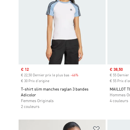
Prix soldé
€ 12
Prix soldé
€ 38,50
€ 22,50 Dernier prix le plus bas
-46%
Rabais
€ 55 Dernier 
€ 30 Prix d'origine
€ 55 Prix d'o
T-shirt slim manches raglan 3 bandes
MAILLOT T
Adicolor
Hommes Or
Femmes Originals
4 couleurs
2 couleurs
Ajouter à la Li