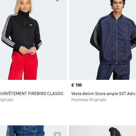
Prix
€ 100
SURVÊTEMENT FIREBIRD CLASSIC
Veste denim Stone ample SST Adic
iginals
Hommes Originals
ste de produits favoris
Ajouter à la Liste de produits favor