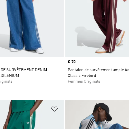
Prix
€ 70
 DE SURVÊTEMENT DENIM
Pantalon de survêtement ample Ad
ADILENIUM
Classic Firebird
iginals
Femmes Originals
ste de produits favoris
Ajouter à la Liste de produits favor