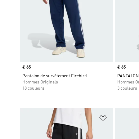
Prix
€ 65
Prix
€ 65
Pantalon de survêtement Firebird
PANTALON
Hommes Originals
Hommes Or
18 couleurs
3 couleurs
Ajouter à la Li