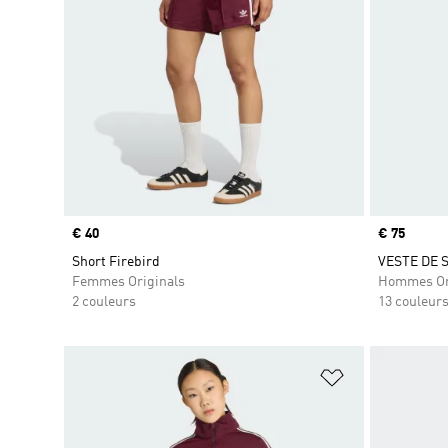
Prix
€ 40
Prix
€ 75
Short Firebird
VESTE DE 
Femmes Originals
Hommes Or
2 couleurs
13 couleur
Ajouter à la Li