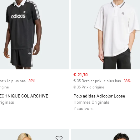
Prix soldé
€ 21,70
prix le plus bas
-30%
Rabais
€ 35 Dernier prix le plus bas
-38%
Rabai
rigine
€ 35 Prix d'origine
ECHNIQUE COL ARCHIVE
Polo adidas Adicolor Loose
iginals
Hommes Originals
2 couleurs
ste de produits favoris
Ajouter à la Liste de produits favor