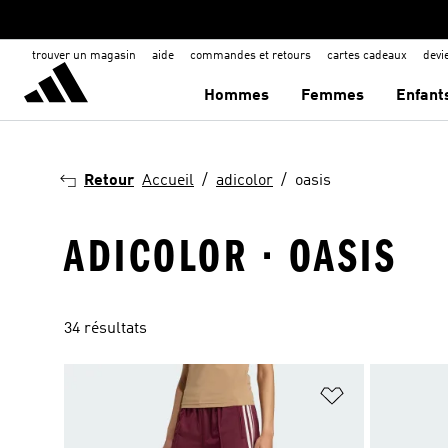
trouver un magasin
aide
commandes et retours
cartes cadeaux
dev
Hommes
Femmes
Enfant
Retour
Accueil
adicolor
oasis
ADICOLOR · OASIS
34 résultats
Ajouter à la Li