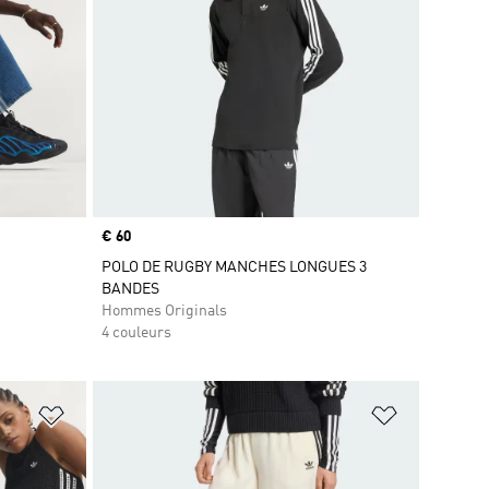
Prix
€ 60
POLO DE RUGBY MANCHES LONGUES 3
BANDES
Hommes Originals
4 couleurs
is
Ajouter à la Liste de produits favoris
Ajouter à la