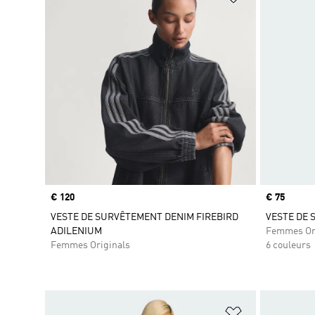
Prix
€ 120
Prix
€ 75
VESTE DE SURVÊTEMENT DENIM FIREBIRD
VESTE DE 
ADILENIUM
Femmes Or
Femmes Originals
6 couleurs
Ajouter à la Li