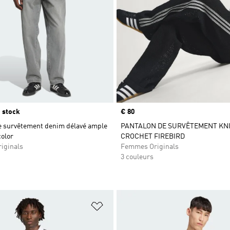
 stock
Prix
€ 80
e survêtement denim délavé ample
PANTALON DE SURVÊTEMENT KN
olor
CROCHET FIREBIRD
iginals
Femmes Originals
3 couleurs
ste de produits favoris
Ajouter à la Liste de produits favor