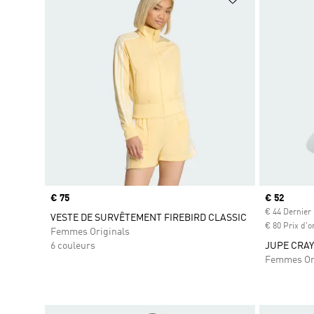
Prix
€ 75
Prix actuel
€ 52
€ 44 Dernier 
VESTE DE SURVÊTEMENT FIREBIRD CLASSIC
€ 80 Prix d'o
Femmes Originals
6 couleurs
JUPE CRAY
Femmes Or