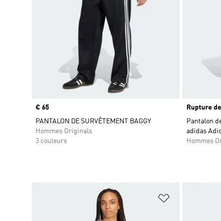
Prix
€ 65
Rupture de
PANTALON DE SURVÊTEMENT BAGGY
Pantalon d
Hommes Originals
adidas Adic
3 couleurs
Hommes Or
Ajouter à la Li