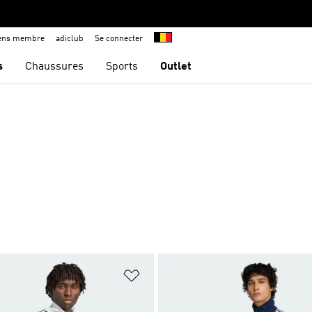
iens membre
adiclub
Se connecter
s
Chaussures
Sports
Outlet
ste de produits favoris
Ajouter à la Liste de produits favor