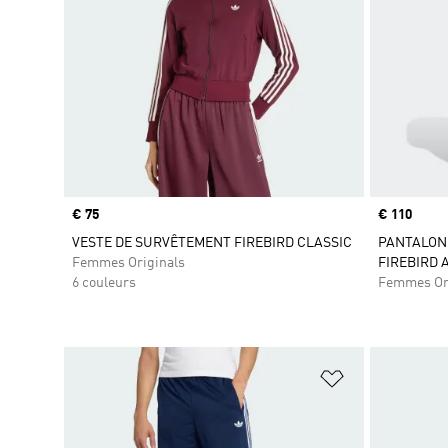
Prix
€ 75
Prix
€ 110
VESTE DE SURVÊTEMENT FIREBIRD CLASSIC
PANTALON
Femmes Originals
FIREBIRD 
6 couleurs
Femmes Or
Ajouter à la Li