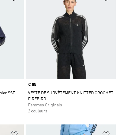
Prix
€ 85
olor SST
VESTE DE SURVÊTEMENT KNITTED CROCHET
FIREBIRD
Femmes Originals
2 couleurs
is
Ajouter à la Liste de produits favoris
Ajouter à la