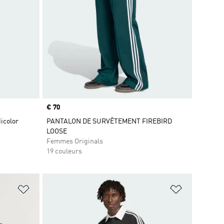
Prix
€ 70
icolor
PANTALON DE SURVÊTEMENT FIREBIRD
LOOSE
Femmes Originals
19 couleurs
is
Ajouter à la Liste de produits favoris
Ajouter à la