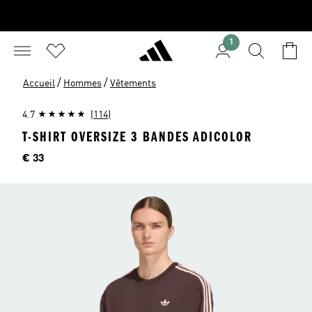
1
/
/
Accueil
Hommes
Vêtements
4.7
(114)
T-SHIRT OVERSIZE 3 BANDES ADICOLOR
Price
€ 33