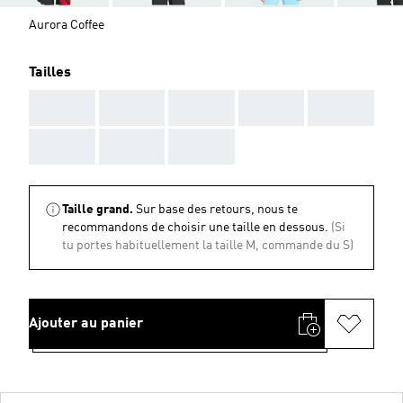
Aurora Coffee
Tailles
AAA
AAA
AAA
AAA
AAA
AAA
AAA
AAA
Taille grand.
Sur base des retours, nous te
recommandons de choisir une taille en dessous.
(Si
tu portes habituellement la taille M, commande du S)
Ajouter au panier