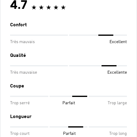
4.7
Confort
Très mauvais
Excellent
Qualité
Très mauvaise
Excellente
Coupe
Trop serré
Parfait
Trop large
Longueur
Trop court
Parfait
Trop long