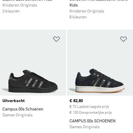
Kinderen Originals
Kids
3 kleuren
Kinderen Originals
8 kleuren
Op verlanglijst zetten
Op
Uitverkocht
Current price
€ 82,80
€ 72 Laatste laagste prijs
Campus 00s Schoenen
€ 120 Oorspronkelijke prijs
Dames Originals
CAMPUS 00s SCHOENEN
Dames Originals