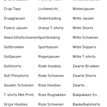
Lange Mouwen
Crop Tops
Lichtewicht
Winterjassen
Jassen
Draagtassen
Onderkleding
Witte Jassen
Fleece Jassen
Oranje T-shirts
Witte Shorts
Gewichthefschoenen
Sportkleding
Witte Schoenen
Golfbroeken
Sporttassen
Witte Slippers
Golfjassen
Regenjassen
Witte T-shirts
Golfshorts
Rode Hoodies
Zwarte Broeken
Golf Poloshirts
Rode Schoenen
Zwarte Shorts
Gouden Schoenen
Roze Hoodies
Zwarte
Rugzakken
T-shirts Met Print
Roze Rugzakken
Badpakken En
Tankini's
Grijze Hoodies
Roze Schoenen
Basketbalshorts