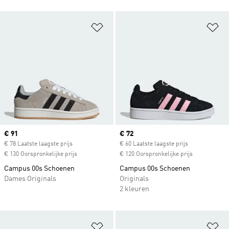
Op verlanglijst zetten
Op
Current price
€ 91
Current price
€ 72
€ 78 Laatste laagste prijs
€ 60 Laatste laagste prijs
€ 130 Oorspronkelijke prijs
€ 120 Oorspronkelijke prijs
Campus 00s Schoenen
Campus 00s Schoenen
Dames Originals
Originals
2 kleuren
Op verlanglijst zetten
Op