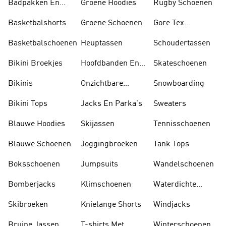
Badpakken En
Groene Hoodies
Rugby Schoenen
Tankini's
Basketbalshorts
Groene Schoenen
Gore Tex
Schoenen
Basketbalschoenen
Heuptassen
Schoudertassen
Bikini Broekjes
Hoofdbanden En
Skateschoenen
Zonnekleppen
Bikinis
Onzichtbare
Snowboarding
Sokken
Bikini Tops
Jacks En Parka's
Sweaters
Blauwe Hoodies
Skijassen
Tennisschoenen
Blauwe Schoenen
Joggingbroeken
Tank Tops
Boksschoenen
Jumpsuits
Wandelschoenen
Bomberjacks
Klimschoenen
Waterdichte
Jassen
Skibroeken
Knielange Shorts
Windjacks
Bruine Jassen
T-shirts Met
Winterschoenen