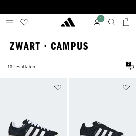
1
ZWART · CAMPUS
2
10 resultaten
Op verlanglijst zetten
Op