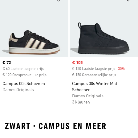
Current price
€ 72
Sale price
€ 105
€ 60 Laatste laagste prijs
€ 150 Laatste laagste prijs
-30%
Discoun
€ 120 Oorspronkelijke prijs
€ 150 Oorspronkelijke prijs
Campus 00s Schoenen
Campus 00s Winter Mid
Dames Originals
Schoenen
Dames Originals
3 kleuren
ZWART • CAMPUS EN MEER