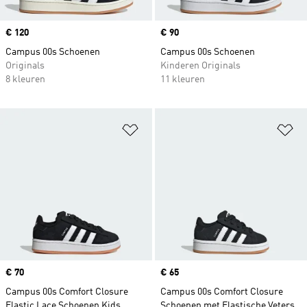
Price
€ 120
Price
€ 90
Campus 00s Schoenen
Campus 00s Schoenen
Originals
Kinderen Originals
8 kleuren
11 kleuren
Op verlanglijst zetten
Op
Price
€ 70
Price
€ 65
Campus 00s Comfort Closure
Campus 00s Comfort Closure
Elastic Lace Schoenen Kids
Schoenen met Elastische Veters