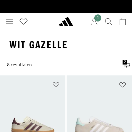
1
WIT GAZELLE
2
8 resultaten
Op verlanglijst zetten
Op