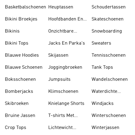
Schoenen
Basketbalschoenen
Heuptassen
Schoudertassen
Bikini Broekjes
Hoofdbanden En
Skateschoenen
Zonnekleppen
Bikinis
Onzichtbare
Snowboarding
Sokken
Bikini Tops
Jacks En Parka's
Sweaters
Blauwe Hoodies
Skijassen
Tennisschoenen
Blauwe Schoenen
Joggingbroeken
Tank Tops
Boksschoenen
Jumpsuits
Wandelschoenen
Bomberjacks
Klimschoenen
Waterdichte
Jassen
Skibroeken
Knielange Shorts
Windjacks
Bruine Jassen
T-shirts Met
Winterschoenen
Lange Mouwen
Crop Tops
Lichtewicht
Winterjassen