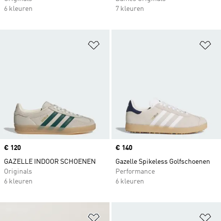
6 kleuren
7 kleuren
Op verlanglijst zetten
Op
Price
€ 120
Price
€ 140
GAZELLE INDOOR SCHOENEN
Gazelle Spikeless Golfschoenen
Originals
Performance
6 kleuren
6 kleuren
Op verlanglijst zetten
Op