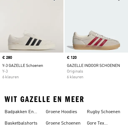
Price
€ 280
Price
€ 120
Y-3 GAZELLE Schoenen
GAZELLE INDOOR SCHOENEN
Y-3
Originals
6 kleuren
6 kleuren
WIT GAZELLE EN MEER
Badpakken En
Groene Hoodies
Rugby Schoenen
Tankini's
Basketbalshorts
Groene Schoenen
Gore Tex