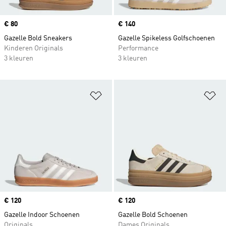
Price
€ 80
Price
€ 140
Gazelle Bold Sneakers
Gazelle Spikeless Golfschoenen
Kinderen Originals
Performance
3 kleuren
3 kleuren
Op verlanglijst zetten
Op
Price
€ 120
Price
€ 120
Gazelle Indoor Schoenen
Gazelle Bold Schoenen
Originals
Dames Originals