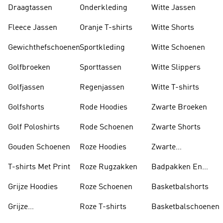
Jassen
Draagtassen
Onderkleding
Witte Jassen
Fleece Jassen
Oranje T-shirts
Witte Shorts
Gewichthefschoenen
Sportkleding
Witte Schoenen
Golfbroeken
Sporttassen
Witte Slippers
Golfjassen
Regenjassen
Witte T-shirts
Golfshorts
Rode Hoodies
Zwarte Broeken
Golf Poloshirts
Rode Schoenen
Zwarte Shorts
Gouden Schoenen
Roze Hoodies
Zwarte
Rugzakken
T-shirts Met Print
Roze Rugzakken
Badpakken En
Tankini's
Grijze Hoodies
Roze Schoenen
Basketbalshorts
Grijze
Roze T-shirts
Basketbalschoenen
Trainingspakken