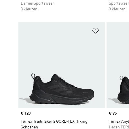
Dames Sportswear
Sportswea
3 kleuren
3 kleuren
Op verlanglijs
Price
€ 120
Price
€ 75
Terrex Trailmaker 2 GORE-TEX Hiking
Terrex Any
Schoenen
Heren TER