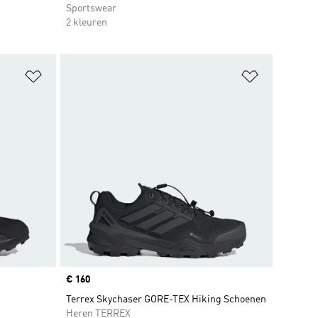
Sportswear
2 kleuren
Op verlanglijst zetten
Op verlangl
Price
€ 160
n
Terrex Skychaser GORE-TEX Hiking Schoenen
Heren TERREX