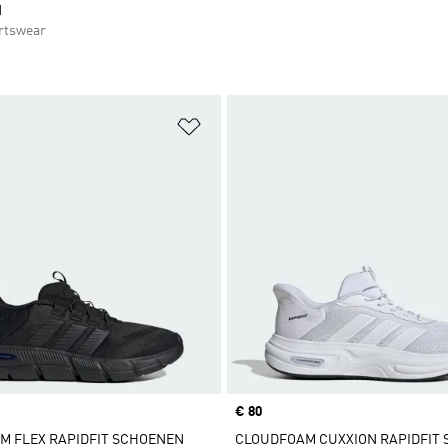
N
rtswear
t zetten
Op verlanglijst zetten
Price
€ 80
M FLEX RAPIDFIT SCHOENEN
CLOUDFOAM CUXXION RAPIDFIT