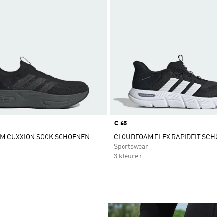
Price
€ 65
M CUXXION SOCK SCHOENEN
CLOUDFOAM FLEX RAPIDFIT SC
r
Sportswear
3 kleuren