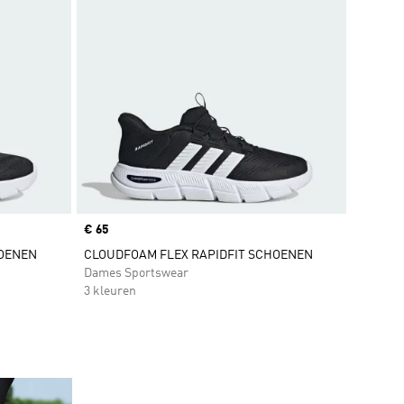
Price
€ 65
HOENEN
CLOUDFOAM FLEX RAPIDFIT SCHOENEN
Dames Sportswear
3 kleuren