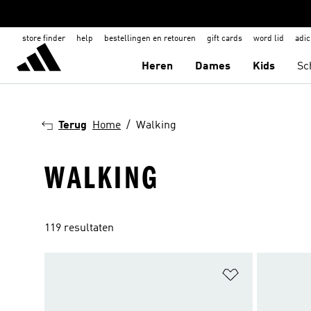
store finder
help
bestellingen en retouren
gift cards
word lid
adic
Heren
Dames
Kids
Sc
Terug
Home
Walking
WALKING
119 resultaten
Op verlanglijs