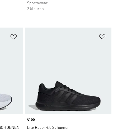
Sportswear
2 kleuren
Op verlanglijst zetten
Op verlangl
Price
€ 55
 SCHOENEN
Lite Racer 4.0 Schoenen