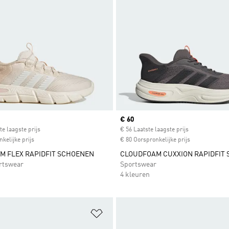
ice
Current price
€ 60
te laagste prijs
€ 56 Laatste laagste prijs
kelijke prijs
€ 80 Oorspronkelijke prijs
M FLEX RAPIDFIT SCHOENEN
CLOUDFOAM CUXXION RAPIDFIT
rtswear
Sportswear
4 kleuren
t zetten
Op verlanglijst zetten