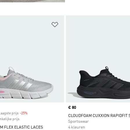
t zetten
Op verlanglijst zetten
Price
€ 80
laagste prijs
-25%
Discount
CLOUDFOAM CUXXION RAPIDFIT
kelijke prijs
Sportswear
 FLEX ELASTIC LACES
4 kleuren