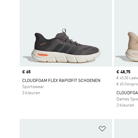
Price
€ 65
Current pr
€ 48,75
€ 45,50 Laats
CLOUDFOAM FLEX RAPIDFIT SCHOENEN
€ 65 Oorspron
Sportswear
3 kleuren
CLOUDFOA
Dames Spo
3 kleuren
Op verlanglijs