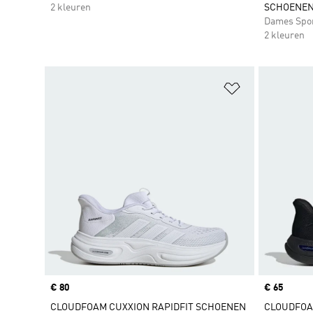
2 kleuren
SCHOENE
Dames Spo
2 kleuren
Op verlanglijs
Price
€ 80
Price
€ 65
CLOUDFOAM CUXXION RAPIDFIT SCHOENEN
CLOUDFOA