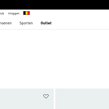
lub
inloggen
hoenen
Sporten
Outlet
t zetten
Op verlanglijst zetten