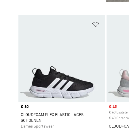
Op verlanglijs
Price
€ 60
Sale price
€ 45
€ 60 Laatste 
CLOUDFOAM FLEX ELASTIC LACES
€ 60 Oorspron
SCHOENEN
Dames Sportswear
CLOUDFOAM