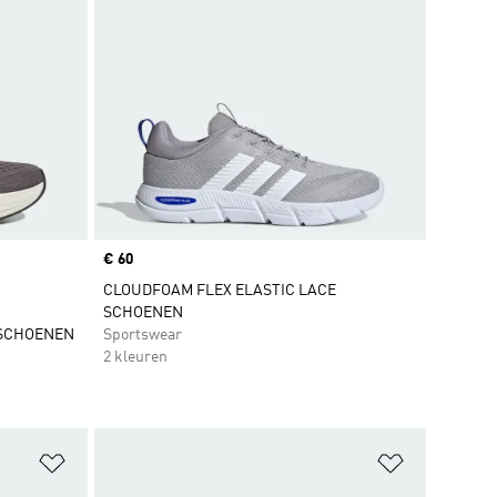
Price
€ 60
CLOUDFOAM FLEX ELASTIC LACE
SCHOENEN
 SCHOENEN
Sportswear
2 kleuren
Op verlanglijst zetten
Op verlangl