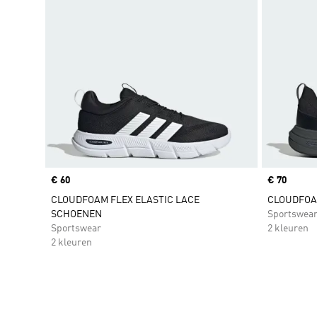
Price
€ 60
Price
€ 70
CLOUDFOAM FLEX ELASTIC LACE
CLOUDFOA
SCHOENEN
Sportswea
Sportswear
2 kleuren
2 kleuren