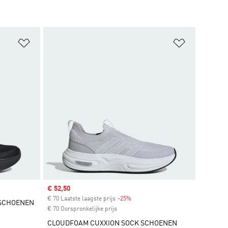
Op verlanglijst zetten
Op verlangl
Sale price
€ 52,50
€ 70 Laatste laagste prijs
-25%
Discount
 SCHOENEN
€ 70 Oorspronkelijke prijs
CLOUDFOAM CUXXION SOCK SCHOENEN