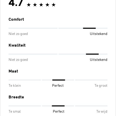
4.7
Comfort
Niet zo goed
Uitstekend
Kwaliteit
Niet zo goed
Uitstekend
Maat
Te klein
Perfect
Te groot
Breedte
Te smal
Perfect
Te wijd