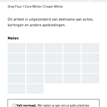
Grey Four / Core White / Cream White
Dit artikel is uitgezonderd van deelname aan acties,
kortingen en andere aanbiedingen.
Maten
AAA
AAA
AAA
AAA
AAA
AAA
AAA
AAA
AAA
AAA
AAA
AAA
AAA
AAA
AAA
AAA
AAA
AAA
AAA
AAA
AAA
AAA
Valt normaal.
We raden je aan om je gebruikelijke