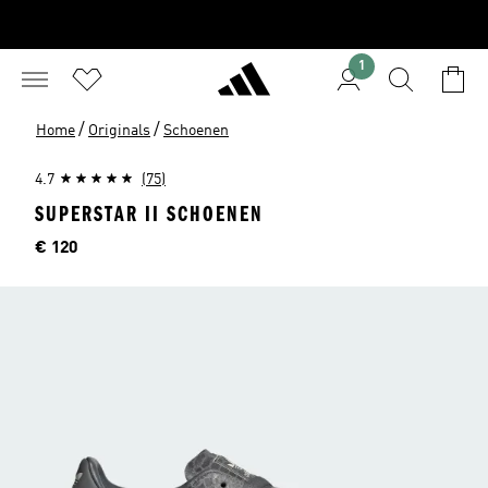
1
/
/
Home
Originals
Schoenen
4.7
(75)
SUPERSTAR II SCHOENEN
Price
€ 120