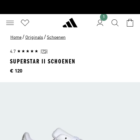
1
/
/
Home
Originals
Schoenen
4.7
(75)
SUPERSTAR II SCHOENEN
Price
€ 120