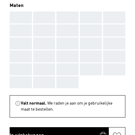
Maten
AAA
AAA
AAA
AAA
AAA
AAA
AAA
AAA
AAA
AAA
AAA
AAA
AAA
AAA
AAA
AAA
AAA
AAA
AAA
AAA
AAA
AAA
AAA
AAA
AAA
AAA
AAA
AAA
Valt normaal.
We raden je aan om je gebruikelijke
maat te bestellen.