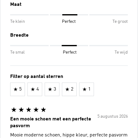
Maat
Te klein
Perfect
Te groot
Breedte
Te smal
Perfect
Te wijd
Filter op aantal sterren
5
4
3
2
1
5 augustus 2026
Een mooie schoen met een perfecte
pasvorm
Mooie moderne schoen, hippe kleur, perfecte pasvorm