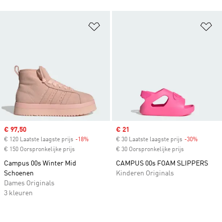
Op verlanglijst zetten
Op
Sale price
€ 97,50
Sale price
€ 21
€ 120 Laatste laagste prijs
-18%
Discount
€ 30 Laatste laagste prijs
-30%
Discount
€ 150 Oorspronkelijke prijs
€ 30 Oorspronkelijke prijs
Campus 00s Winter Mid
CAMPUS 00s FOAM SLIPPERS
Schoenen
Kinderen Originals
Dames Originals
3 kleuren