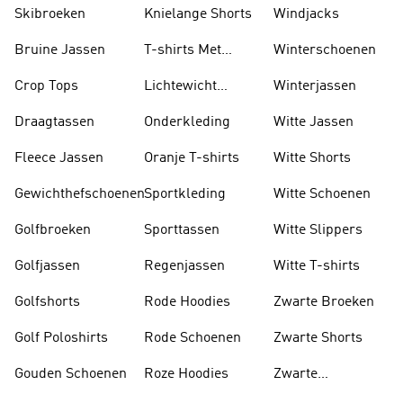
Jassen
Skibroeken
Knielange Shorts
Windjacks
Bruine Jassen
T-shirts Met
Winterschoenen
Lange Mouwen
Crop Tops
Lichtewicht
Winterjassen
Jassen
Draagtassen
Onderkleding
Witte Jassen
Fleece Jassen
Oranje T-shirts
Witte Shorts
Gewichthefschoenen
Sportkleding
Witte Schoenen
Golfbroeken
Sporttassen
Witte Slippers
Golfjassen
Regenjassen
Witte T-shirts
Golfshorts
Rode Hoodies
Zwarte Broeken
Golf Poloshirts
Rode Schoenen
Zwarte Shorts
Gouden Schoenen
Roze Hoodies
Zwarte
Rugzakken