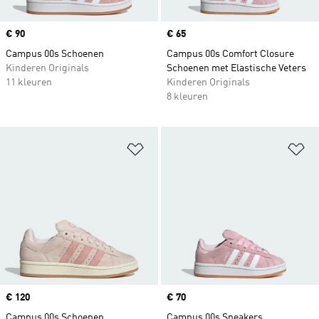
Price
€ 90
Price
€ 65
Campus 00s Schoenen
Campus 00s Comfort Closure
Kinderen Originals
Schoenen met Elastische Veters
11 kleuren
Kinderen Originals
8 kleuren
Op verlanglijst zetten
Op
Price
€ 120
Price
€ 70
Campus 00s Schoenen
Campus 00s Sneakers