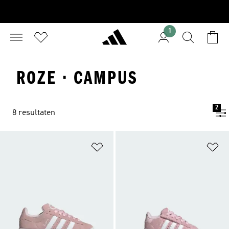
1
ROZE · CAMPUS
2
8 resultaten
Op verlanglijst zetten
Op