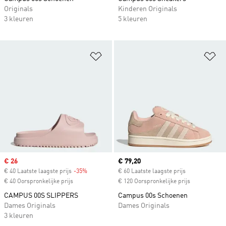
Originals
Kinderen Originals
3 kleuren
5 kleuren
Op verlanglijst zetten
Op
Sale price
€ 26
Current price
€ 79,20
€ 40 Laatste laagste prijs
-35%
Discount
€ 60 Laatste laagste prijs
€ 40 Oorspronkelijke prijs
€ 120 Oorspronkelijke prijs
CAMPUS 00S SLIPPERS
Campus 00s Schoenen
Dames Originals
Dames Originals
3 kleuren