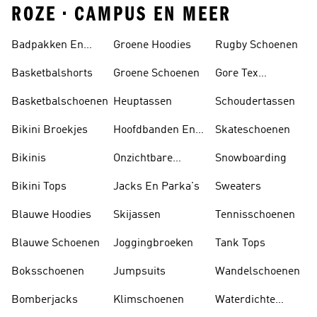
ROZE • CAMPUS EN MEER
Badpakken En
Groene Hoodies
Rugby Schoenen
Tankini's
Basketbalshorts
Groene Schoenen
Gore Tex
Schoenen
Basketbalschoenen
Heuptassen
Schoudertassen
Bikini Broekjes
Hoofdbanden En
Skateschoenen
Zonnekleppen
Bikinis
Onzichtbare
Snowboarding
Sokken
Bikini Tops
Jacks En Parka's
Sweaters
Blauwe Hoodies
Skijassen
Tennisschoenen
Blauwe Schoenen
Joggingbroeken
Tank Tops
Boksschoenen
Jumpsuits
Wandelschoenen
Bomberjacks
Klimschoenen
Waterdichte