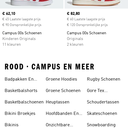
Current price
€ 62,10
Current price
€ 82,80
€ 45 Laatste laagste prijs
€ 60 Laatste laagste prijs
€ 90 Oorspronkelijke prijs
€ 120 Oorspronkelijke prijs
Campus 00s Schoenen
Campus 00s Schoenen
Kinderen Originals
Originals
11 kleuren
2 kleuren
ROOD • CAMPUS EN MEER
Badpakken En
Groene Hoodies
Rugby Schoenen
Tankini's
Basketbalshorts
Groene Schoenen
Gore Tex
Schoenen
Basketbalschoenen
Heuptassen
Schoudertassen
Bikini Broekjes
Hoofdbanden En
Skateschoenen
Zonnekleppen
Bikinis
Onzichtbare
Snowboarding