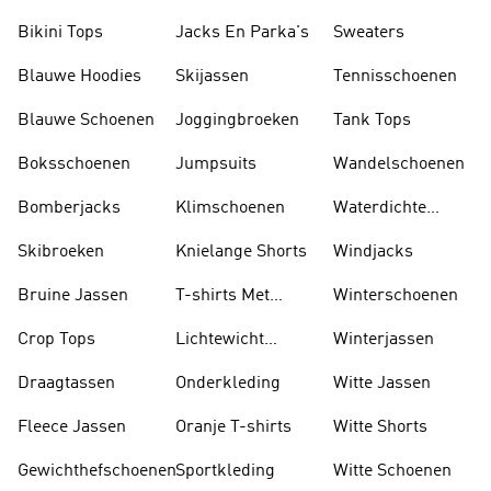
Sokken
Bikini Tops
Jacks En Parka's
Sweaters
Blauwe Hoodies
Skijassen
Tennisschoenen
Blauwe Schoenen
Joggingbroeken
Tank Tops
Boksschoenen
Jumpsuits
Wandelschoenen
Bomberjacks
Klimschoenen
Waterdichte
Jassen
Skibroeken
Knielange Shorts
Windjacks
Bruine Jassen
T-shirts Met
Winterschoenen
Lange Mouwen
Crop Tops
Lichtewicht
Winterjassen
Jassen
Draagtassen
Onderkleding
Witte Jassen
Fleece Jassen
Oranje T-shirts
Witte Shorts
Gewichthefschoenen
Sportkleding
Witte Schoenen