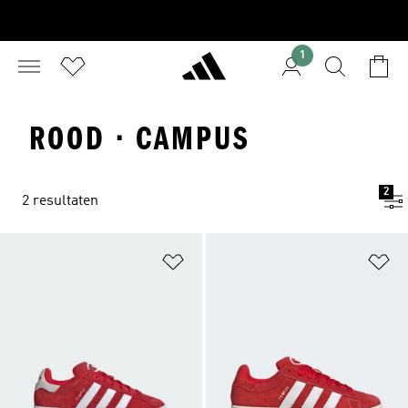
1
ROOD · CAMPUS
2
2 resultaten
Op verlanglijst zetten
Op