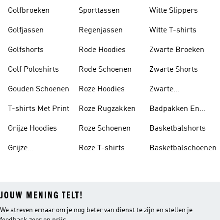
Golfbroeken
Sporttassen
Witte Slippers
Golfjassen
Regenjassen
Witte T-shirts
Golfshorts
Rode Hoodies
Zwarte Broeken
Golf Poloshirts
Rode Schoenen
Zwarte Shorts
Gouden Schoenen
Roze Hoodies
Zwarte
Rugzakken
T-shirts Met Print
Roze Rugzakken
Badpakken En
Tankini's
Grijze Hoodies
Roze Schoenen
Basketbalshorts
Grijze
Roze T-shirts
Basketbalschoenen
Trainingspakken
JOUW MENING TELT!
We streven ernaar om je nog beter van dienst te zijn en stellen je