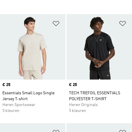
Op verlanglijst zetten
Op
Price
€ 25
Price
€ 25
Essentials Small Logo Single
TECH TREFOIL ESSENTIALS
Jersey T-shirt
POLYESTER T-SHIRT
Heren Sportswear
Heren Originals
5 kleuren
5 kleuren
Op verlanglijst zetten
Op