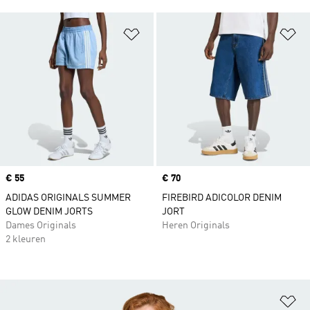
Op verlanglijst zetten
Op
Price
€ 55
Price
€ 70
ADIDAS ORIGINALS SUMMER
FIREBIRD ADICOLOR DENIM
GLOW DENIM JORTS
JORT
Dames Originals
Heren Originals
2 kleuren
Op