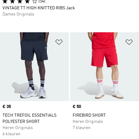
(54)
VINTAGE TT HIGH KNITTED RIBS Jack
Dames Originals
Op verlanglijst zetten
Op
Price
€ 35
Price
€ 50
TECH TREFOIL ESSENTIALS
FIREBIRD SHORT
POLYESTER SHORT
Heren Originals
Heren Originals
7 kleuren
6 kleuren