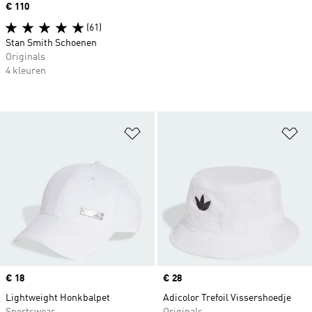
Price
€ 110
(61)
Stan Smith Schoenen
Originals
4 kleuren
Op verlanglijst zetten
Op
Price
€ 18
Price
€ 28
Lightweight Honkbalpet
Adicolor Trefoil Vissershoedje