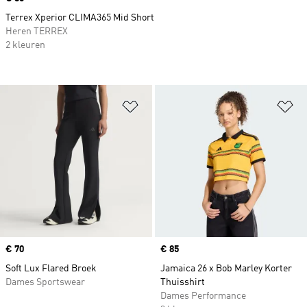
Terrex Xperior CLIMA365 Mid Short
Heren TERREX
2 kleuren
Op verlanglijst zetten
Op
Price
€ 70
Price
€ 85
Soft Lux Flared Broek
Jamaica 26 x Bob Marley Korter
Dames Sportswear
Thuisshirt
Dames Performance