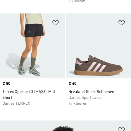
3 kleuren
Op verlanglijst zetten
Op
Price
€ 80
Price
€ 60
Terrex Xperior CLIMA365 Mid
Breaknet Sleek Schoenen
Short
Dames Sportswear
Dames TERREX
17 kleuren
Op