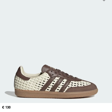
Price
€ 130