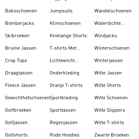
Boksschoenen
Jumpsuits
Wandelschoenen
Bomberjacks
Klimschoenen
Waterdichte
Jassen
Skibroeken
Knielange Shorts
Windjacks
Bruine Jassen
T-shirts Met
Winterschoenen
Lange Mouwen
Crop Tops
Lichtewicht
Winterjassen
Jassen
Draagtassen
Onderkleding
Witte Jassen
Fleece Jassen
Oranje T-shirts
Witte Shorts
Gewichthefschoenen
Sportkleding
Witte Schoenen
Golfbroeken
Sporttassen
Witte Slippers
Golfjassen
Regenjassen
Witte T-shirts
Golfshorts
Rode Hoodies
Zwarte Broeken