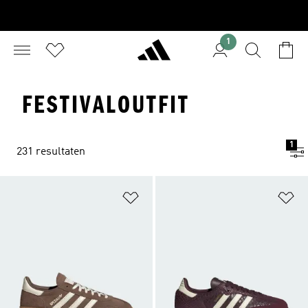
1
FESTIVALOUTFIT
1
231 resultaten
Op verlanglijst zetten
Op