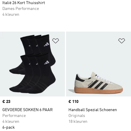
Italië 26 Kort Thuisshirt
Dames Performance
4 kleuren
Op verlanglijst zetten
Op
Price
€ 23
Price
€ 110
GEVOERDE SOKKEN 6 PAAR
Handball Spezial Schoenen
Performance
Originals
4 kleuren
18 kleuren
6-pack