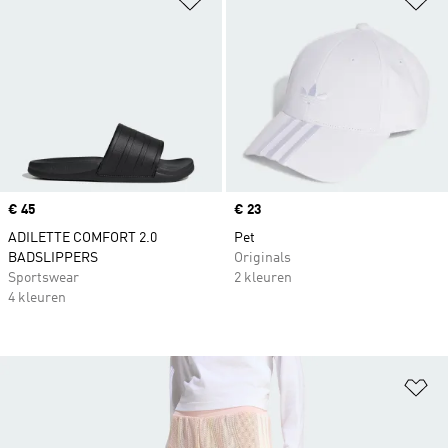
Price
€ 45
Price
€ 23
ADILETTE COMFORT 2.0
Pet
BADSLIPPERS
Originals
Sportswear
2 kleuren
4 kleuren
Op