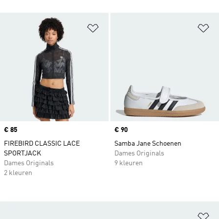
Op verlanglijst zetten
Op
Price
€ 85
Price
€ 90
FIREBIRD CLASSIC LACE
Samba Jane Schoenen
SPORTJACK
Dames Originals
Dames Originals
9 kleuren
2 kleuren
Op