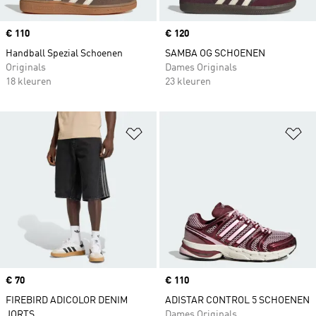
Price
€ 110
Price
€ 120
Handball Spezial Schoenen
SAMBA OG SCHOENEN
Originals
Dames Originals
18 kleuren
23 kleuren
Op verlanglijst zetten
Op
Price
€ 70
Price
€ 110
FIREBIRD ADICOLOR DENIM
ADISTAR CONTROL 5 SCHOENEN
JORTS
Dames Originals