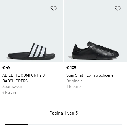
Op verlanglijst zetten
Op
Price
€ 45
Price
€ 120
ADILETTE COMFORT 2.0
Stan Smith Lo Pro Schoenen
BADSLIPPERS
Originals
Sportswear
6 kleuren
4 kleuren
Pagina 1 van 5