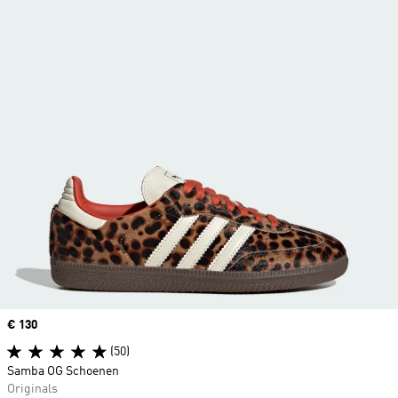
Price
€ 130
(50)
Samba OG Schoenen
Originals