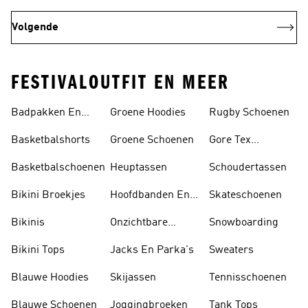
Volgende
FESTIVALOUTFIT EN MEER
Badpakken En
Groene Hoodies
Rugby Schoenen
Tankini's
Basketbalshorts
Groene Schoenen
Gore Tex
Schoenen
Basketbalschoenen
Heuptassen
Schoudertassen
Bikini Broekjes
Hoofdbanden En
Skateschoenen
Zonnekleppen
Bikinis
Onzichtbare
Snowboarding
Sokken
Bikini Tops
Jacks En Parka's
Sweaters
Blauwe Hoodies
Skijassen
Tennisschoenen
Blauwe Schoenen
Joggingbroeken
Tank Tops