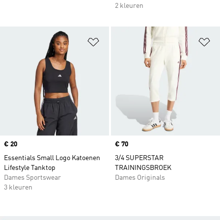
2 kleuren
Op verlanglijst zetten
Op
Price
€ 20
Price
€ 70
Essentials Small Logo Katoenen
3/4 SUPERSTAR
Lifestyle Tanktop
TRAININGSBROEK
Dames Sportswear
Dames Originals
3 kleuren