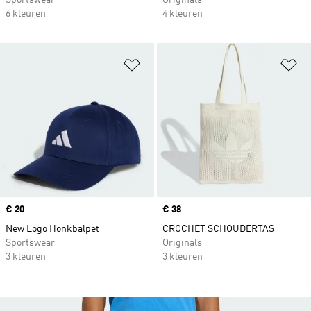
Sportswear
Originals
6 kleuren
4 kleuren
Op verlanglijst zetten
Op
Price
€ 20
Price
€ 38
New Logo Honkbalpet
CROCHET SCHOUDERTAS
Sportswear
Originals
3 kleuren
3 kleuren