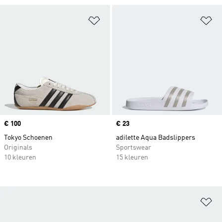
Op verlanglijst zetten
Op
Price
€ 100
Price
€ 23
Tokyo Schoenen
adilette Aqua Badslippers
Originals
Sportswear
10 kleuren
15 kleuren
Op