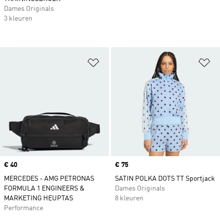
Dames Originals
3 kleuren
Op verlanglijst zetten
Op
Price
€ 40
Price
€ 75
MERCEDES - AMG PETRONAS
SATIN POLKA DOTS TT Sportjack
FORMULA 1 ENGINEERS &
Dames Originals
MARKETING HEUPTAS
8 kleuren
Performance