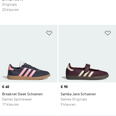
Originals
23 kleuren
Op verlanglijst zetten
Op
Price
€ 60
Price
€ 90
Breaknet Sleek Schoenen
Samba Jane Schoenen
Dames Sportswear
Dames Originals
17 kleuren
9 kleuren