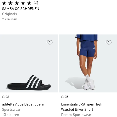
(26)
SAMBA OG SCHOENEN
Originals
2 kleuren
Op verlanglijst zetten
Op
Price
€ 23
Price
€ 25
adilette Aqua Badslippers
Essentials 3-Stripes High
Sportswear
Waisted Biker Short
15 kleuren
Dames Sportswear