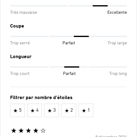
Très mauvaise
Excellente
Coupe
Trop serré
Parfait
Trop large
Longueur
Trop court
Parfait
Trop long
Filtrer par nombre d'étoiles
5
4
3
2
1