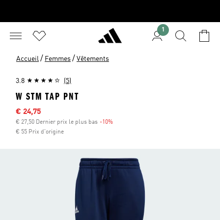
1
/
/
Accueil
Femmes
Vêtements
3.8
(5)
W STM TAP PNT
Sale price
€ 24,75
€ 27,50 Dernier prix le plus bas
-10%
Discount
€ 55 Prix d'origine